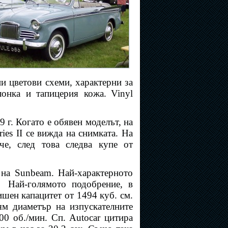
ни цветови схеми, характерни за
лонка и тапицерия кожа.
Vinyl
 г. Когато е обявен моделът, на
ies II се вижда на снимката. На
че, след това следва купе от
на Sunbeam. Най-характерното
.
Най-голямото подобрение, в
ишен капацитет от 1494 куб. см.
ям диаметър на изпускателните
00 об./мин. Сп. Autocar цитира