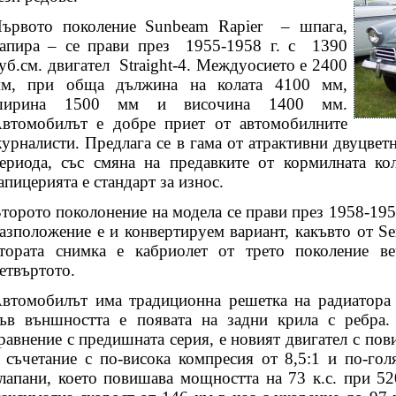
ървото поколение Sunbeam Rapier – шпага,
апира – се прави през
1955-1958 г. с
1390
уб.см. двигател
Straight-4. Междуосието е 2400
м, при обща дължина на колата 4100 мм,
ширина 1500 мм и височина 1400 мм.
втомобилът е добре приет от автомобилните
урналисти. Предлага се в гама от атрактивни двуцвет
ериода, със смяна на предавките от кормилната ко
апицерията е стандарт за износ.
торото поколонение на модела се прави през 1958-1959
азположение е и конвертируем вариант, какъвто от Ser
тората снимка е кабриолет от трето поколение ве
етвъртото.
втомобилът има традиционна решетка на радиатора 
ъв външността е появата на задни крила с ребра
равнение с предишната серия, е новият двигател с пов
 съчетание с по-висока компресия от 8,5:1 и по-гол
лапани, което повишава мощността на 73 к.с. при 52