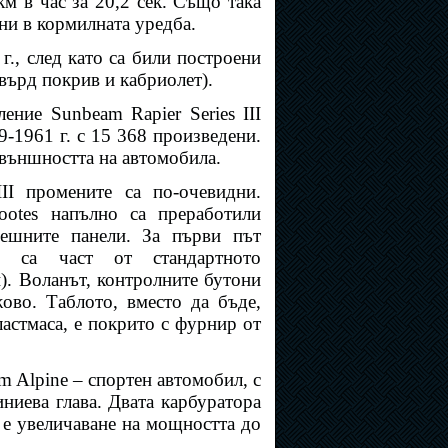
км в час за 20,2 сек. Също така
ени в кормилната уредба.
 г., след като
са били построени
върд покрив и кабриолет).
ение Sunbeam Rapier Series III
9-1961 г. с 15 368 произведени.
външността на автомобила.
II промените са по-очевидни.
ootes напълно са преработили
решните панели. За първи път
и са част от стандартното
). Воланът, контролните бутони
ово. Таблото, вместо да бъде,
ластмаса, е покрито с фурнир от
am Alpine – спортен автомобил, с
иниева глава. Двата карбуратора
ни е увеличаване на мощността до