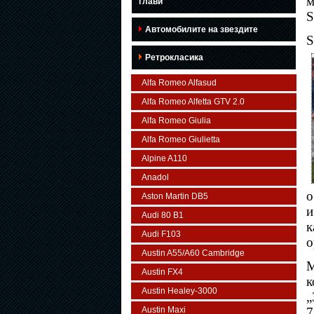
м
глави
S
Автомобилите на звездите
S
Ретрокласика
Alfa Romeo Alfasud
Alfa Romeo Alfetta GTV 2.0
Alfa Romeo Giulia
Alfa Romeo Giulietta
Alpine A110
Anadol
о
Aston Martin DB5
и
Audi 80 B1
к
Audi F103
о
Austin A55/A60 Cambridge
М
Austin FX4
к
Austin Healey-3000
„
Austin Maxi
7