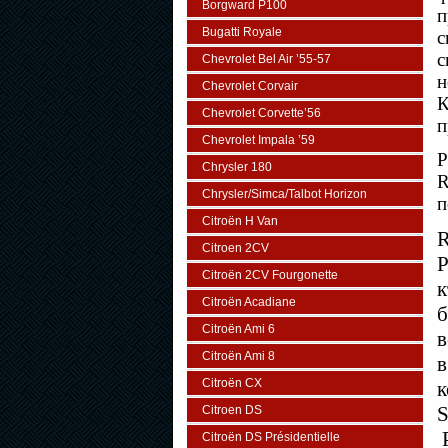
Borgward P100
п
Bugatti Royale
с
с
Chevrolet Bel Air ’55-57
н
Chevrolet Corvair
К
Chevrolet Corvette’56
п
Chevrolet Impala ’59
Р
Chrysler 180
R
Chrysler/Simca/Talbot Horizon
п
Citroën H Van
R
Citroen 2CV
Р
Citroën 2CV Fourgonette
к
Citroën Acadiane
б
Citroën Ami 6
в
Citroën Ami 8
в
Citroën CX
к
S
Citroen DS
Citroën DS Présidentielle