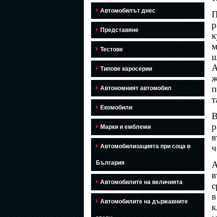
Автомобилът днес
П
р
Представяне
к
м
Тестове
А
Типове каросерии
ж
п
Автономният автомобил
т
Екомобили
В
р
Марки и емблеми
в
Автомобилизацията при соца в
ч
България
А
в
Автомобилите на величията
с
в
Автомобилите на държавните
к