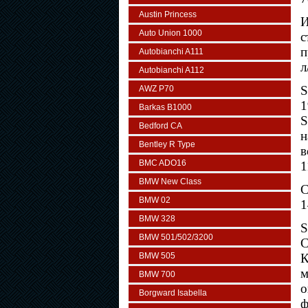
Austin Princess
И
Auto Union 1000
с
п
Autobianchi A111
л
Autobianchi A112
S
AWZ P70
1
Barkas B1000
S
Bedford CA
н
Bentley R Type
в
BMC ADO16
1
BMW New Class
С
BMW 02
1
BMW 328
S
BMW 501/502/3200
C
BMW 505
К
м
BMW 700
о
Borgward Isabella
ф