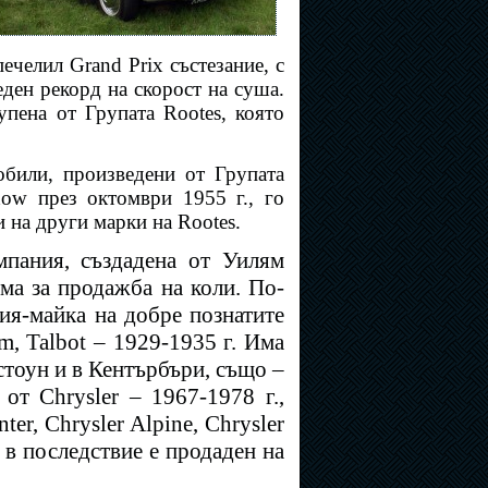
ечелил Grand Prix състезание, с
ден рекорд на скорост на суша.
упена от Групата Rootes, която
обили,
произведени от Групата
ow през октомври 1955 г., го
и на други марки на Rootes.
мпания, създадена от Уилям
рма за продажба на коли. По-
ия-майка на добре познатите
m, Talbot – 1929-1935 г. Има
стоун и в Кентърбъри, също –
от Chrysler – 1967-1978 г.,
er, Chrysler Alpine, Chrysler
и в последствие е продаден на