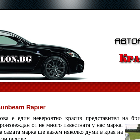
Sunbeam Rapier
ова е един невероятно красив представител на бри
роизвеждан от не много
известната у нас марка.
а самата марка ще кажем няколко думи в края на
ези редове.