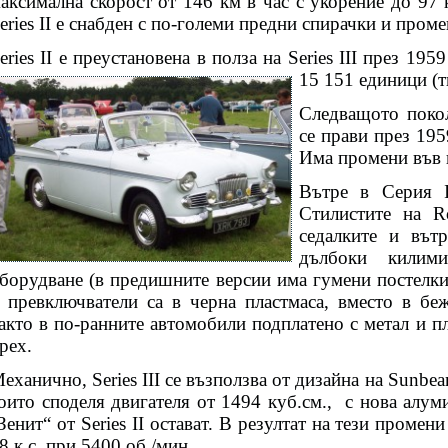
аксимална скорост от 146 км в час с укорение до 97 
eries II е снабден с по-големи предни спирачки и пром
eries II е преустановена в полза на Series III през 1959
15 151 единици (т
Следващото покол
се прави през 195
Има промени във 
Вътре в Серия I
Стилистите на R
седалките и вът
дълбоки килим
борудване (в предишните версии има гумени постелки
 превключватели са в черна пластмаса, вместо в беж
акто в по-ранните автомобили подплатено с метал и п
рех.
еханично, Series III се възползва от дизайна на Sunbe
оито споделя двигателя от 1494 куб.см.,
с нова алум
Зенит“ от Series II остават. В резултат на тези проме
8 к.с. при 5400 об./мин.