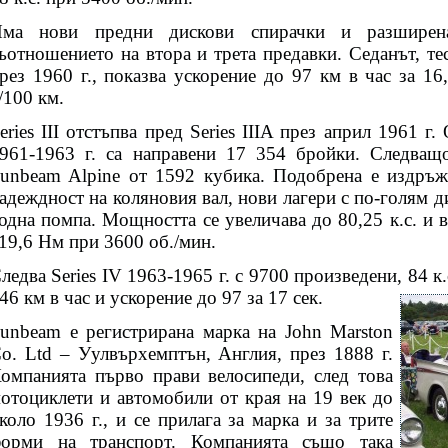
ма нови предни дискови спирачки и разширен
ъотношението на втора и трета предавки. Седанът, те
рез 1960 г., показва ускорение до 97 км в час за 16
/100 км.
eries III отстъпва пред Series IIIA през април 1961 г
961-1963 г. са направени 17 354 бройки. Следващ
unbeam Alpine от 1592 кубика. Подобрена е издръж
адеждност на коляновия вал, нови лагери с по-голям 
одна помпа. Мощността се увеличава до 80,25 к.с. и 
19,6 Нм при 3600 об./мин.
ледва Series IV 1963-1965 г. с 9700 произведени, 84 к
46 км в час и ускорение до 97 за 17 сек.
unbeam е регистрирана марка на John Marston
o. Ltd – Уулвърхемптън, Англия, през 1888 г.
омпанията първо прави велосипеди, след това
отоциклети и автомобили от края на 19 век до
коло 1936 г., и се прилага за марка и за трите
орми на транспорт. Компанията също така