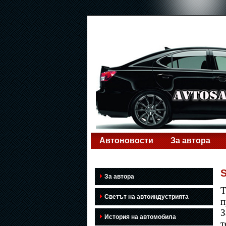
Автоновости
За автора
За автора
Т
Светът на автоиндустрията
п
З
История на автомобила
т