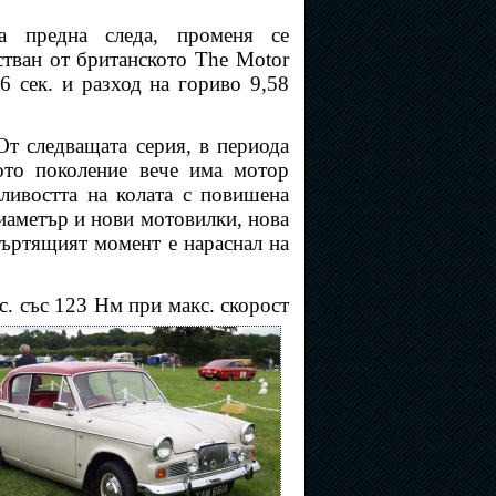
а предна следа, променя се
стван от британското The Motor
,6 сек. и разход на гориво 9,58
. От следващата серия, в периода
ото поколение вече има мотор
ливостта на колата с повишена
диаметър и нови мотовилки, нова
въртящият момент е нараснал на
.с. със 123 Нм при макс. скорост