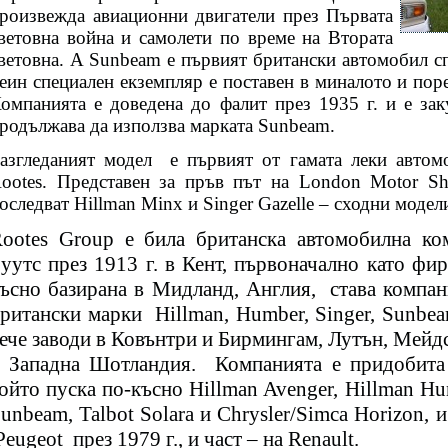
роизвежда авиационни двигатели през Първата
ветовна война и самолети по време на Втората
ветовна. A Sunbeam е първият британски автомобил сп
еин
специален екземпляр е поставен в миналото и поре
омпанията е доведена до фалит през 1935 г. и е зак
родължава да използва марката Sunbeam.
азгледаният модел е първият от гамата леки
автом
ootes. Представен за пръв път на London Motor Sh
оследват Hillman Minx и Singer Gazelle – сходни модел
ootes Group е била британска автомобилна ко
уутс през 1913 г. в Кент, първоначално като фи
ъсно базирана в Мидланд, Англия, става компан
ритански марки
Hillman, Humber, Singer, Sunbea
ече заводи в Ковънтри и Бирмингам, Лутън, Мейд
 Западна Шотландия.
Компанията е придобита 
ойто пуска по-късно Hillman Avenger, Hillman Hunt
unbeam, Talbot Solara и Chrysler/Simca Horizon, 
Peugeot
през 1979 г., и част – на Renault.