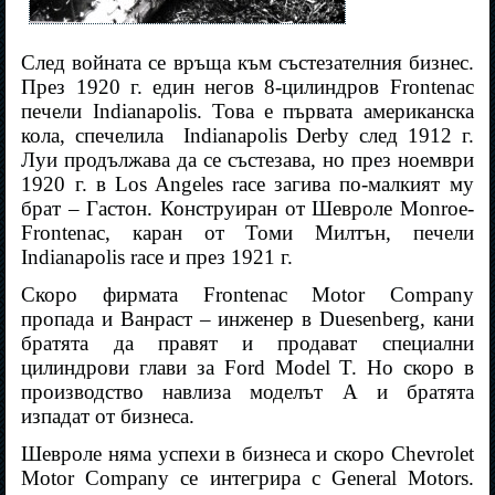
След войната се връща към състезателния бизнес.
През 1920 г. един негов 8-цилиндров Frontenac
печели Indianapolis. Това е първата американска
кола, спечелила
Indianapolis Derby след 1912 г.
Луи продължава да се състезава, но през ноември
1920 г. в Los Angeles race загива по-малкият му
брат – Гастон. Конструиран от Шевроле Monroe-
Frontenac, каран от Томи Милтън, печели
Indianapolis race и през 1921 г.
Скоро фирмата Frontenac Motor Company
пропада и Ванраст – инженер в Duesenberg, кани
братята да правят и продават специални
цилиндрови глави за Ford Model T. Но скоро в
производство навлиза моделът А и братята
изпадат от бизнеса.
Шевроле няма успехи в бизнеса и скоро Chevrolet
Motor Company се интегрира с General Motors.