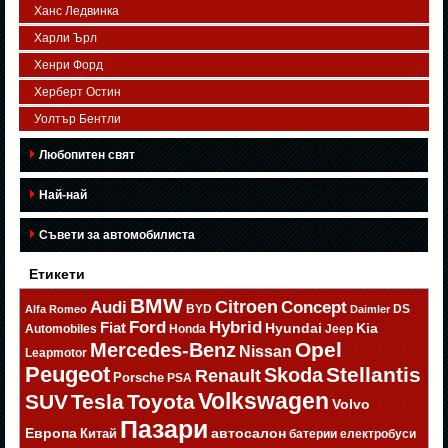
Ханс Ледвинка
Харли Ърл
Хенри Форд
Херберт Остин
Уолтър Бентли
Любопитен свят
Най-най
Съвети за автомобилиста
Етикети
BMW
Citroen
Audi
Concept
BYD
DS
Alfa Romeo
Daimler
Ford
Hybrid
Fiat
Hyundai
Kia
Automobiles
Honda
Jeep
Opel
Mercedes-Benz
Nissan
Leapmotor
Peugeot
Stellantis
Skoda
Renault
Porsche
PSA
Volkswagen
SUV
Tesla
Toyota
Volvo
Пазари
Европа
автосалон
Китай
батерии
електробуси