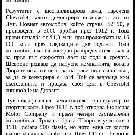
автомобил.
Резултатът е шестцилиндрова кола, наречена
Chevrolet, която демострира възможностите на
Луи. Новият автомобил, който струва
$2150, е
произведен в 3000 бройки през 1912 г. Това
прави печалба от $1,3 млн. при продажбата на 16
000 коли през следващите две години. Този
автомобил има балансиран разпределителен вал и
за пръв път скоростен лост на пода в средата.
Шевроле решава да напусне компанията, когато
Дюрант иска от него да направи по-евтина кола,
за да се конкурира с Ford. Той се завръща към
състезанията и продава своя дял в Chevrolet
automobile на Дюрант.
Луи става успешен самостоятелен конструктор на
спортни коли. През 1914 г. той открива Frontenac
Motor Company и прави четири състезателни
автомобила. Тримата братя Шавроле участват в
1916 Indiana 500 classic, но нито една от колите
им не завършва на финала. През 1915 г. Шевроле