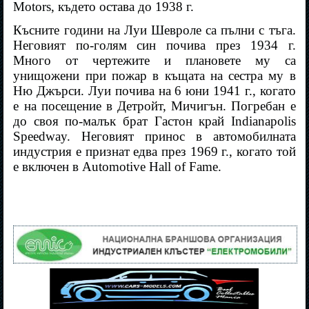
Motors, където остава до 1938 г.
Късните години на Луи Шевроле са пълни с тъга.
Неговият по-голям син почива през 1934 г.
Много от чертежите и плановете му са
унищожени при пожар в къщата на сестра му в
Ню Джърси. Луи почива на 6 юни 1941 г., когато
е на посещение в Детройт, Мичигън. Погребан е
до своя по-малък брат Гастон край Indianapolis
Speedway. Неговият принос в автомобилната
индустрия е признат едва през 1969 г., когато той
е включен в Automotive Hall of Fame.