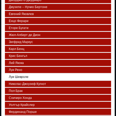
Джорджето Джуджаро
Джузепе – Нучио Бертоне
Евгений Яковлев
Енцо Ферари
Еторе Бугати
Жюл-Алберт де Дион
Зигфрид Маркус
Карл Бенц
Крис Бенгъл
Лий Якока
Луи Рено
Луи Шевроле
Николас-Джоузеф Кугнот
Пол Брак
Соичиро Хонда
Уолтър Крайслер
Фердинанд Порше