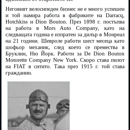
Неговият велосипеден бизнес не е много успешен
и той намира работа в фабриките на Darracq,
Hotchkiss и Dion Bouton. През 1898 г. постъпва
на работа в Mors Auto Company, като на
следващата година е изпратен за дилър в Монреал
на 21 години. Шевроле работи шест месеца като
шофьор механик, след което се премества в
Бруклин, Ню Йорк. Работи за De Dion Bouton
Motorette Company New York. Скоро става пилот
на FIAT в ситито. Така през 1915 г. той става
гражданин.