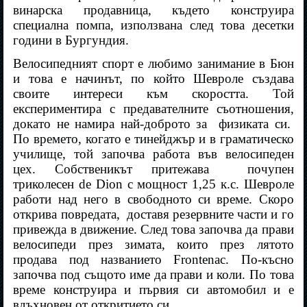
винарска продавница, където конструира
специална помпа, използвана след това десетки
години в Бургундия.
Велосипедният спорт е любимо занимание в Бюн
и това е начинът, по който Шевроле създава
своите интереси към скоростта. Той
експериментира с предавателните съотношения,
докато не намира най-доброто за
физиката си.
По времето, когато е тинейджър и в граматическо
училище, той започва работа във велосипеден
цех. Собственикът притежава
почупен
триколесен de Dion с мощност 1,25 к.с. Шевроле
работи над него в свободното си време. Скоро
открива повредата,
доставя резервните части и го
привежда в движение. След това започва да прави
велосипеди през зимата, които през лятото
продава под названието Frontenac. По-късно
започва под същото име да прави и коли. По това
време конструира и първия си автомобил и е
вдъхновен от откритието си.