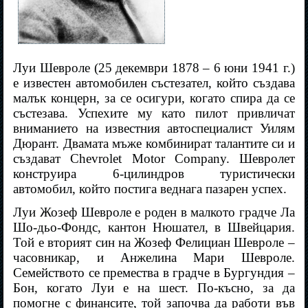
Луи Шевроле (25 декември 1878 – 6 юни 1941 г.)
е известен автомобилен състезател, който създава
малък концерн, за се осигури, когато спира да се
състезава. Успехите му като пилот привличат
вниманието на известния автоспециалист Уилям
Дюрант. Двамата мъже комбинират талантите си и
създават Chevrolet Motor Company. Шевролет
конструира 6-цилиндров туристически
автомобил, който постига веднага пазарен успех.
Луи Жозеф Шевроле е роден в малкото градче Ла
Шо-дьо-Фондс, кантон Нюшател, в Швейцария.
Той е вторият син на Жозеф Фелициан Шевроле –
часовникар, и Анжелина Мари Шевроле.
Семейството се премества в градче в Бургундия –
Бон, когато Луи е на шест. По-късно, за да
помогне с финансите, той започва да работи във