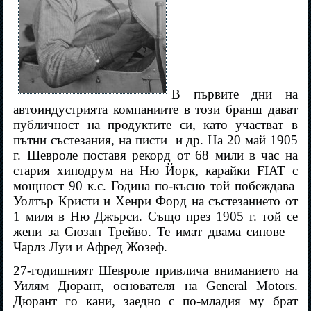
В първите дни на
автоиндустрията компаниите в този бранш дават
публичност на продуктите си, като участват в
пътни състезания, на писти
и др. На 20 май 1905
г. Шевроле поставя рекорд от 68 мили в час на
стария хиподрум на Ню Йорк, карайки FIAT с
мощност 90 к.с. Година по-късно той побеждава
Уолтър Кристи и Хенри Форд на състезанието от
1 миля в Ню Джърси. Също през 1905 г. той се
жени за Сюзан Трейво. Те имат двама синове –
Чарлз Луи и Афред Жозеф.
27-годишният Шевроле привлича вниманието на
Уилям Дюрант, основателя на General Motors.
Дюрант го кани, заедно с по-младия му брат