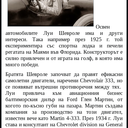
Освен
автомобилите Луи Шевроле има и други
интереси. Така например през 1925 г. той
експериментира със спортна лодка и печели
регатата на Маями във Флорида. Конструкторът е
силно привлечен и от играта на голф, в която има
много победи.
Братята Шевроле започват да правят ефикасни
самолетни двигатели, наречени Chevrolair 333, но
се появяват вътрешни противоречия между тях.
Луи привлича към авиационния бизнес
балтиморския дилър на Fоrd Глен Мартин, от
когото по-късно губи на пазара. Мартин създава
компания за производство на този двигател,
известен вече като Martin 4-333. През 1934 г. Луи
става и консултант на Chevrolet division на General