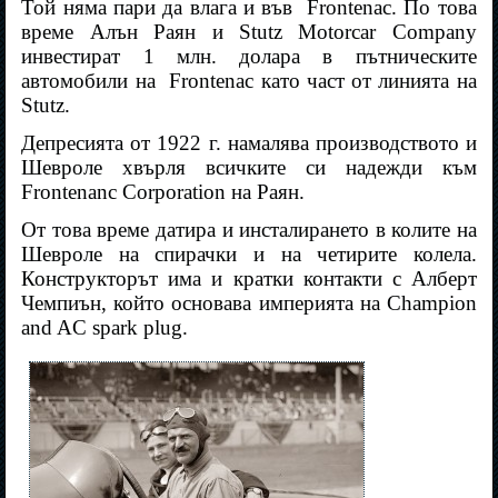
Той няма пари да влага и във
Frontenac. По това
време Алън Раян и Stutz Motorcar Company
инвестират 1 млн. долара в пътническите
автомобили на
Frontenac като част от линията на
Stutz.
Депресията от 1922 г. намалява производството и
Шевроле хвърля всичките си надежди към
Frontenanc Corporation на Раян.
От това време датира и инсталирането в колите на
Шевроле на спирачки и на четирите колела.
Конструкторът има и кратки контакти с Алберт
Чемпиън, който основава империята на Champion
and AC spark plug.