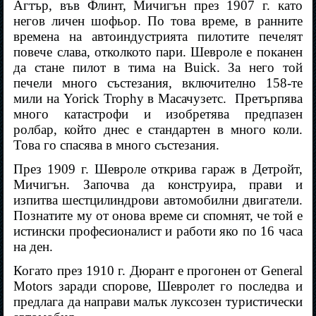
Агтър, във Флинт, Мичигън през 1907 г. като
негов личен шофьор. По това време, в ранните
времена на автоиндустрията пилотите печелят
повече слава, отколкото пари. Шевроле е поканен
да стане пилот в тима на Buick. За него той
печели много състезания, включително 158-те
мили на Yorick Trophy в Масачузетс.
Претърпява
много катастрофи и изобретява предпазен
ролбар, който днес е стандартен в много коли.
Това го спасява в много състезания.
През 1909 г. Шевроле открива гараж в Детройт,
Мичигън. Започва да конструира, прави и
изпитва шестцилиндрови автомобилни двигатели.
Познатите му от онова време си спомнят, че той е
истински професионалист и работи яко по 16 часа
на ден.
Когато през 1910 г. Дюрант е прогонен от General
Motors заради спорове, Шевролет го последва и
предлага да направи малък луксозен туристически