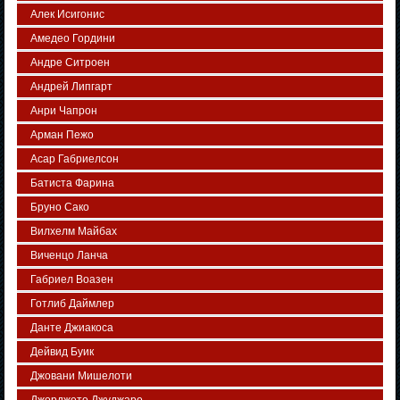
Алек Исигонис
Амедео Гордини
Андре Ситроен
Андрей Липгарт
Анри Чапрон
Арман Пежо
Асар Габриелсон
Батиста Фарина
Бруно Сако
Вилхелм Майбах
Виченцо Ланча
Габриел Воазен
Готлиб Даймлер
Данте Джиакоса
Дейвид Буик
Джовани Мишелоти