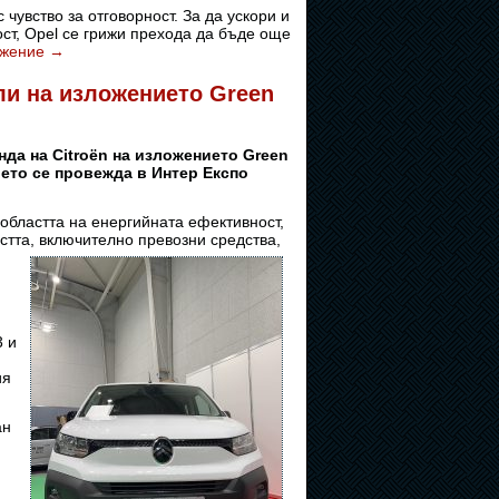
чувство за отговорност. За да ускори и
т, Opel се грижи прехода да бъде още
лжение
→
ли на изложението Green
нда на Citroën на изложението Green
ието се провежда в Интер Експо
областта на енергийната ефективност,
стта,
включително превозни средства,
3 и
ия
ан