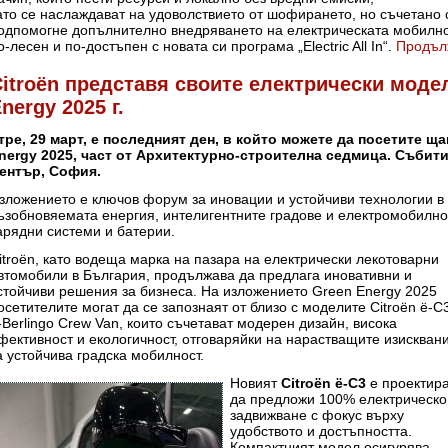
ато се наслаждават на удоволствието от шофирането, но съчетано с 
одпомогне допълнително внедряването на електрическата мобилнос
о-лесен и по-достъпен с новата си програма „Electric All In“.
Продъ
itroën представя своите електрически моде
nergy 2025 г.
тре, 29 март, е последният ден, в който можете да посетите ща
nergy 2025, част от Архитектурно-строителна седмица. Събит
ентър, София.
зложението е ключов форум за иновации и устойчиви технологии в 
ъзобновяемата енергия, интелигентните градове и електромобилно
арядни системи и батерии.
itroën, като водеща марка на пазара на електрически лекотоварни
втомобили в България, продължава да предлага иновативни и
стойчиви решения за бизнеса. На изложението Green Energy 2025
осетителите могат да се запознаят от близо с моделите Citroën ë-C
-Berlingo Crew Van, които съчетават модерен дизайн, висока
фективност и екологичност, отговаряйки на нарастващите изискван
а устойчива градска мобилност.
Новият
Citro
ën
ë-C
3
е проектир
да предложи 100% електрическо
задвижване с фокус върху
удобството и достъпността.
Компактният модел осигурява