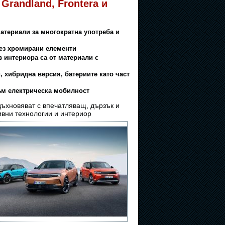
Grandland, Frontera и
материали за многократна употреба и
Без хромирани елементи
в интериора са от материали с
 хибридна версия, батериите като част
към електрическа мобилност
дъхновяват с впечатляващ, дързък и
тивни
технологии и интериор