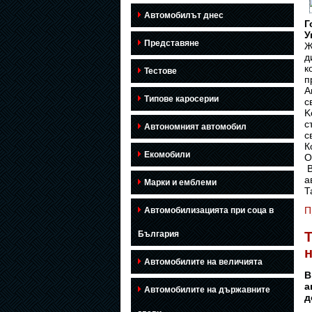
Автомобилът днес
Г
У
Представяне
Ж
д
к
Тестове
п
А
Типове каросерии
с
K
с
Автономният автомобил
с
К
Екомобили
О
В
а
Марки и емблеми
Т
П
Автомобилизацията при соца в
България
Т
Автомобилите на величията
В
а
Автомобилите на държавните
д