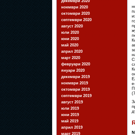
декември 2020
н
ноември 2020
п
октомври 2020
и
септември 2020
г
п
август 2020
ж
юли 2020
п
юни 2020
К
а
май 2020
з
април 2020
н
март 2020
С
февруари 2020
с
К
януари 2020
о
декември 2019
E
ноември 2019
e
П
октомври 2019
(
септември 2019
З
август 2019
п
юли 2019
д
юни 2019
май 2019
R
април 2019
N
март 2019