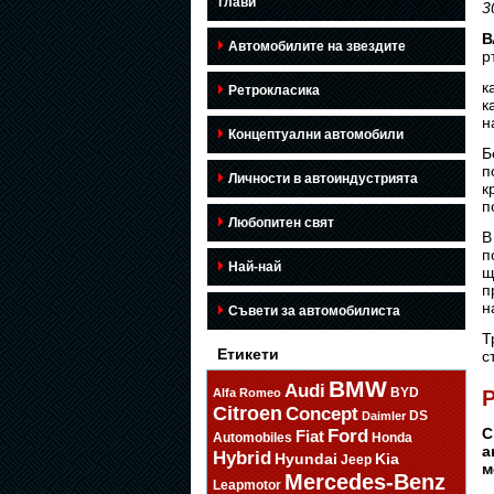
глави
3
В
Автомобилите на звездите
р
к
Ретрокласика
к
н
Концептуални автомобили
Б
п
Личности в автоиндустрията
к
п
Любопитен свят
В
п
Най-най
щ
п
н
Съвети за автомобилиста
Т
Етикети
с
BMW
Audi
BYD
Alfa Romeo
Р
Citroen
Concept
DS
Daimler
С
Ford
Fiat
Automobiles
Honda
а
Hybrid
Hyundai
Kia
Jeep
м
Mercedes-Benz
Leapmotor