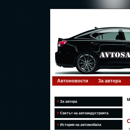
Автоновости
За автора
M
За автора
Светът на автоиндустрията
О
История на автомобила