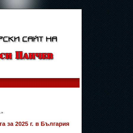
 »
а за 2025 г. в България