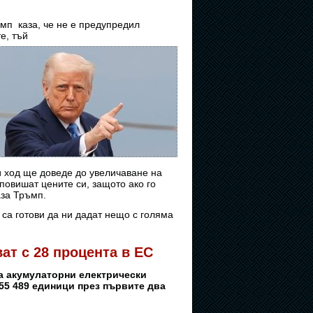
п каза, че не е предупредил
е, тъй
и ход ще доведе до увеличаване на
повишат цените си, защото ако го
аза Тръмп.
 са готови да ни дадат нещо с голяма
ат с 28 процента в ЕС
а акумулаторни електрически
55 489 единици през първите два