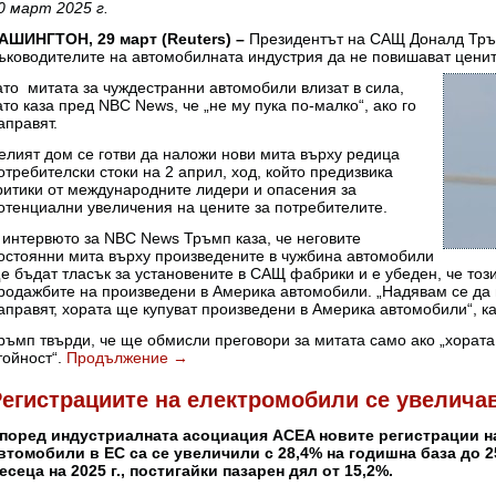
0 март 2025 г.
АШИНГТОН, 29 март (Reuters) –
Президентът на САЩ Доналд Тръм
ъководителите на автомобилната индустрия да не повишават ценит
ато митата за чуждестранни автомобили влизат в сила,
ато каза пред NBC News, че „не му пука по-малко“, ако го
аправят.
елият дом се готви да наложи нови мита върху редица
отребителски стоки на 2 април, ход, който предизвика
ритики от международните лидери и опасения за
отенциални увеличения на цените за потребителите.
 интервюто за NBC News Тръмп каза, че неговите
остоянни мита върху произведените в чужбина автомобили
е бъдат тласък за установените в САЩ фабрики и е убеден, че тоз
родажбите на произведени в Америка автомобили. „Надявам се да 
аправят, хората ще купуват произведени в Америка автомобили“, к
ръмп твърди, че ще обмисли преговори за митата само ако „хората
тойност“.
Продължение
→
егистрациите на електромобили се увеличав
поред индустриалната асоциация ACEA новите регистрации н
втомобили в ЕС са се увеличили с 28,4% на годишна база до 2
есеца на 2025 г., постигайки пазарен дял от 15,2%.