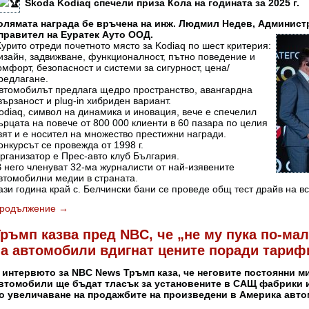
Škoda Kodiaq спечели приза Кола на годината за 2025 г.
олямата награда бе връчена на инж. Людмил Недев, Админист
правител на Еуратек Ауто ООД.
урито отреди почетното място за Kodiaq по шест критерия:
изайн, задвижване, функционалност, пътно поведение и
омфорт, безопасност и системи за сигурност, цена/
редлагане.
втомобилът предлага щедро пространство, авангардна
вързаност и plug-in хибриден вариант.
odiaq, символ на динамика и иновация, вече е спечелил
ърцата на повече от 800 000 клиенти в 60 пазара по целия
вят и е носител на множество престижни награди.
онкурсът се провежда от 1998 г.
рганизатор е Прес-авто клуб България.
 него членуват 32-ма журналисти от най-изявените
втомобилни медии в страната.
ази година край с. Белчински бани се проведе общ тест драйв на в
родължение
→
ръмп казва пред NBC, че „не му пука по-ма
на автомобили вдигнат цените поради тариф
 интервюто за NBC News Тръмп каза, че неговите постоянни м
втомобили ще бъдат тласък за установените в САЩ фабрики и 
о увеличаване на продажбите на произведени в Америка авт