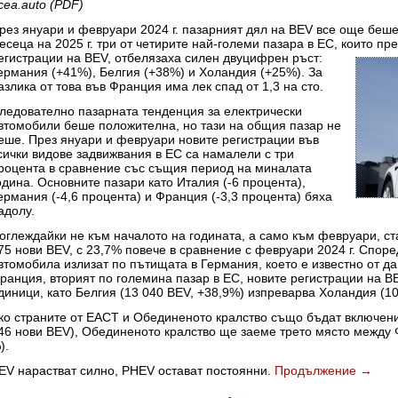
cea.auto (PDF)
рез януари и февруари 2024 г. пазарният дял на BEV все още беше
есеца на 2025 г. три от четирите най-големи пазара в ЕС, които пр
егистрации на BEV, отбелязаха силен двуцифрен ръст:
ермания (+41%), Белгия (+38%) и Холандия (+25%). За
азлика от това във Франция има лек спад от 1,3 на сто.
ледователно пазарната тенденция за електрически
втомобили беше положителна, но тази на общия пазар не
еше. През януари и февруари новите регистрации във
сички видове задвижвания в ЕС са намалели с три
роцента в сравнение със същия период на миналата
одина. Основните пазари като Италия (-6 процента),
ермания (-4,6 процента) и Франция (-3,3 процента) бяха
адолу.
оглеждайки не към началото на годината, а само към февруари, ст
75 нови BEV, с 23,7% повече в сравнение с февруари 2024 г. Спор
втомобила излизат по пътищата в Германия, което е известно от да
ранция, вторият по големина пазар в ЕС, новите регистрации на B
диници, като Белгия (13 040 BEV, +38,9%) изпреварва Холандия (10
ко страните от ЕАСТ и Обединеното кралство също бъдат включени
46 нови BEV), Обединеното кралство ще заеме трето място между 
).
EV нарастват силно, PHEV остават постоянни.
Продължение
→