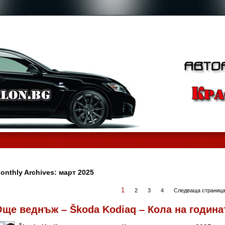
onthly Archives:
март 2025
1
2
3
4
Следваща страница
ще веднъж – Škoda Kodiaq – Кола на годинат