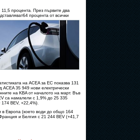
 11,5 процента. През първите два
едставляват
64 процента от всички
атистиката на ACEA за ЕС показва 131
ед ACEA 35 949 нови електрически
нните на KBA от началото на март. Във
EV са намалели с 1,9% до 25 335
 174 BEV, +22,4%).
 в Европа (което води до общо 164
Франция и Белгия с 21 244 BEV (+41,7