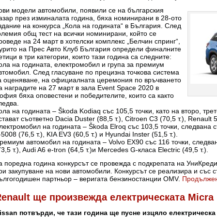
ови модели автомобили, появили се на българския
азар през изминалата година, бяха номинирани в 28-ото
здание на конкурса „Кола на годината“ в България. След
олемия общ тест на всички номинирани, който се
роведе на 24 март в хотелски комплекс „Белчин спринг“,
урито на Прес Авто Клуб България определи финалните
етици в три категории, които тази година са следните:
ола на годината, електромобил и група за премиум
втомобил. След гласуване по прецизна точкова система
а оценяване, на официалната церемония по връчването
а наградите на 27 март в зала Event Space 2020 в
офия бяха оповестени и победителите, които са както
ледва.
ола на годината – Škoda Kodiaq със 105,5 точки, като на второ, тре
стават съответно Dacia Duster (88,5 т.), Citroen C3 (70,5 т.), Renault 
лектромобил на годината – Škoda Elroq със 103,5 точки, следвана съ
-5008 (76,5 т.), KIA EV3 (60,5 т.) и Hyundai Inster (51,5 т.).
ремиум автомобил на годината – Volvo EX90 със 116 точки, следван
73,5 т.), Audi A6 e-tron (64,5 т.)и Mercedes G-класа Electric (49,5 т.).
а поредна година конкурсът се провежда с подкрепата на УниКред
ри закупуване на нови автомобили. Конкурсът се реализира и със 
ългогодишен партньор – веригата бензиностанции OMV.
Продълже
enault ще произвежда електрическата Micra 
issan потвърди, че тази година ще пусне изцяло електрическа