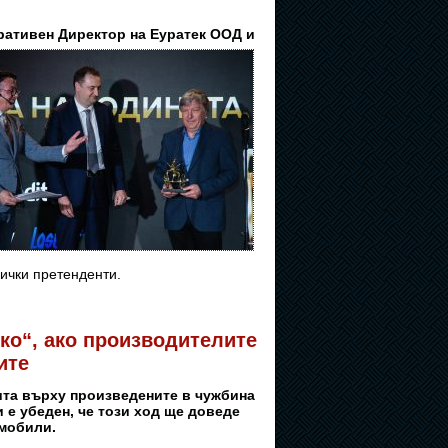
ративен Директор на Еуратек ООД и
сички претенденти.
лко“, ако производителите
ите
ита върху произведените в чужбина
е убеден, че този ход ще доведе
омобили.