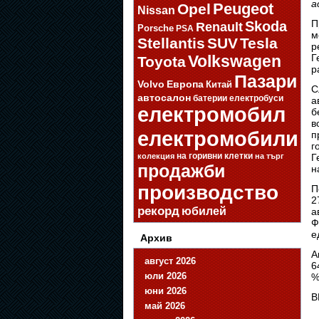
a
Opel
Peugeot
Nissan
П
Skoda
Renault
Porsche
PSA
м
Stellantis
SUV
Tesla
р
Volkswagen
Г
Toyota
р
Пазари
Volvo
Европа
Китай
С
автосалон
батерии
електробуси
а
електромобил
б
в
електромобили
п
г
на горивни клетки
колекция
на търг
Г
продажби
н
производство
П
2
рекорд
юбилей
а
Ф
е
Архив
А
август 2026
6
юли 2026
%
юни 2026
B
май 2026