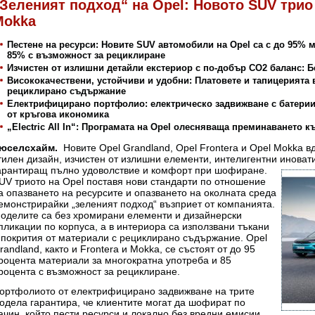
Зеленият подход“ на Opel: Новото SUV трио 
Mokka
Пестене на ресурси: Новите SUV автомобили на Opel са с до 95% 
85% с възможност за рециклиране
Изчистен от излишни детайли екстериор с по-добър CO2 баланс: 
Висококачествени, устойчиви и удобни: Платовете и тапицерията 
рециклирано съдържание
Електрифицирано портфолио: електрическо задвижване с батерии,
от кръгова икономика
„Electric All In“: Програмата на Opel олесняваща преминаването 
юселсхайм.
Новите Opel Grandland, Opel Frontera и Opel Mokka в
тилен дизайн, изчистен от излишни елементи, интелигентни инова
арантиращ пълно удоволствие и комфорт при шофиране.
UV триото на Opel поставя нови стандарти по отношение
а опазването на ресурсите и опазването на околната среда
емонстрирайки „зеленият подход“ възприет от компанията.
оделите са без хромирани елементи и дизайнерски
пликации по корпуса, а в интериора са използвани тъкани
 покрития от материали с рециклирано съдържание. Opel
randland, както и Frontera и Mokka, се състоят от до 95
роцента материали за многократна употреба и 85
роцента с възможност за рециклиране.
ортфолиото от електрифицирано задвижване на трите
одела гарантира, че клиентите могат да шофират по
ачин, който пести ресурси и локално без вредни емисии,