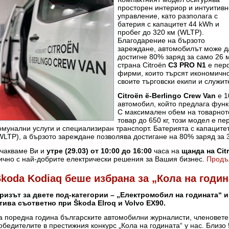
просторен интериор и интуитивн
управление, като разполага с
батерия с капацитет 44 kWh и
пробег до 320 км (WLTP).
Благодарение на бързото
зареждане, автомобилът може д
достигне 80% заряд за само 26 
страна Citroën
C3 PRO N1
е перф
фирми, които търсят икономично
своите търговски екипи и служит
Citro
ën
ë-Berlingo
Crew
Van
е 1
автомобил, който предлага функ
С максимален обем на товарното
товар до 650 кг, този модел е п
омунални услуги и специализиран транспорт. Батерията с капацитет
WLTP), а бързото зареждане позволява достигане на 80% заряд за 
чакваме Ви и
утре (29.03) от 10:00 до 16:00
часа на
щанда на
Cit
ично с най-добрите електрически решения за Вашия бизнес.
Продъ
koda Kodiaq беше избрана за „Кола на годин
ризът за двете под-категории – „Електромобил на годината“ 
тива съответно при Škoda
Elroq и
Volvo EX90.
а поредна година българските автомобилни журналисти, членовете
обедителите в престижния конкурс „Кола на годината“ у нас. Близо