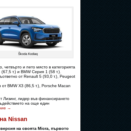
Škoda Kodiaq
то, четвърто и пето място в категорията
5 (67,5 т.) и BMW Серия 1 (58 т.).
ответно от Renault 5 (93,0 т.), Peugeot
 от BMW X3 (86,5 т.), Porsche Macan
ит Лизинг, лидер във финансирането
съдействието на още един
ние
→
на Nissan
 версия на своята Micra, първото