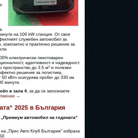
о
а
минути на 100 kW станция. Oт своя
ектният служебен автомобил за
, компактно и практично решение за
ели.
00% електрически лекотоварен
ционалност, адаптивност и надеждност.
 пространство до 3.5 м³ и полезен
ерфектно решение за логистика,
 50 кВтч осигурява пробег до 330 км
30 минути.
ro
ë
n
в зала 4
, за да се запознаете
лжение
→
ата“ 2025 в България
и „Премиум автомобил на годината“
 на „Прес Авто Клуб България” избраха
 50