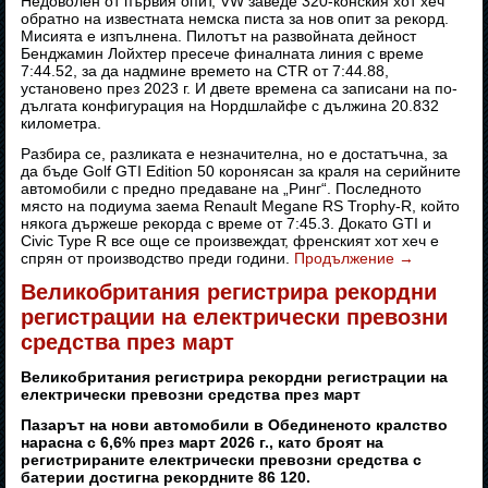
Недоволен от първия опит, VW заведе 320-конския хот хеч
обратно на известната немска писта за нов опит за рекорд.
Мисията е изпълнена. Пилотът на развойната дейност
Бенджамин Лойхтер пресече финалната линия с време
7:44.52, за да надмине времето на CTR от 7:44.88,
установено през 2023 г. И двете времена са записани на по-
дългата конфигурация на Нордшлайфе с дължина 20.832
километра.
Разбира се, разликата е незначителна, но е достатъчна, за
да бъде Golf GTI Edition 50 коронясан за краля на серийните
автомобили с предно предаване на „Ринг“. Последното
място на подиума заема Renault Megane RS Trophy-R, който
някога държеше рекорда с време от 7:45.3. Докато GTI и
Civic Type R все още се произвеждат, френският хот хеч е
спрян от производство преди години.
Продължение
→
Великобритания регистрира рекордни
регистрации на електрически превозни
средства през март
Великобритания регистрира рекордни регистрации на
електрически превозни средства през март
Пазарът на нови автомобили в Обединеното кралство
нарасна с 6,6% през март 2026 г., като броят на
регистрираните електрически превозни средства с
батерии достигна рекордните 86 120.