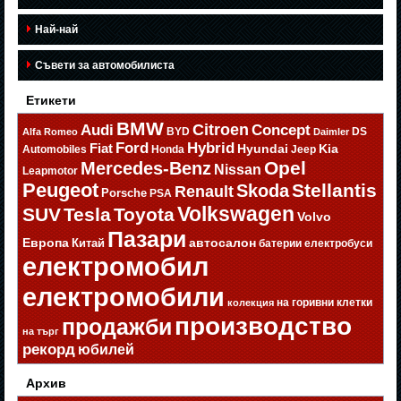
Най-най
Съвети за автомобилиста
Етикети
BMW
Citroen
Audi
Concept
BYD
DS
Alfa Romeo
Daimler
Ford
Hybrid
Fiat
Hyundai
Kia
Automobiles
Honda
Jeep
Opel
Mercedes-Benz
Nissan
Leapmotor
Peugeot
Stellantis
Skoda
Renault
Porsche
PSA
Volkswagen
SUV
Tesla
Toyota
Volvo
Пазари
Европа
автосалон
Китай
батерии
електробуси
електромобил
електромобили
на горивни клетки
колекция
производство
продажби
на търг
рекорд
юбилей
Архив