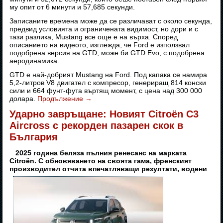
му опит от 6 минути и 57,685 секунди.
Записаните времена може да се различават с около секунда,
предвид условията и ограничената видимост, но дори и с
тази разлика, Mustang все още е на върха. Според
описанието на видеото, изглежда, че Ford е използвал
подобрена версия на GTD, може би GTD Evo, с подобрена
аеродинамика.
GTD е най-добрият Mustang на Ford. Под капака се намира
5,2-литров V8 двигател с компресор, генериращ 814 конски
сили и 664 фунт-фута въртящ момент, с цена над 300 000
долара.
Продължение
→
Ударно завръщане: Новият Citroën C3
Aircross с рекорден пазарен скок в
България
2025 година беляза пълния ренесанс на марката
Citroën. С обновяването на своята гама, френският
производител отчита впечатляващи резултати, водени