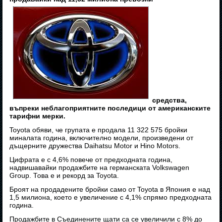
средства,
въпреки неблагоприятните последици от американските
тарифни мерки.
Toyota обяви, че групата е продала 11 322 575 бройки
миналата година, включително модели, произведени от
дъщерните дружества Daihatsu Motor и Hino Motors.
Цифрата е с 4,6% повече от предходната година,
надвишавайки продажбите на германската Volkswagen
Group. Това е и рекорд за Toyota.
Броят на продадените бройки само от Toyota в Япония е над
1,5 милиона, което е увеличение с 4,1% спрямо предходната
година.
Продажбите в Съединените щати са се увеличили с 8% до