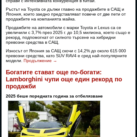
справи с интензивната конкуренция в Китай.
Ръстът на Toyota се дължи главно на продажбите в САЩ и
Япония, които заедно представляват повече от две пети от
продажбите на компанията майка.
Продажбите на автомобили с марки Toyota и Lexus са се
увеличили с 3,7% през 2025 г. до 10,5 милиона, което също е
рекорд, подпомогнат от силното търсене на хибридни
превозни средства в САЩ.
Износът от Япония за САЩ скочи с 14,2% до около 615 000
превозни средства, като SUV RAV4 е сред най-популярните
модели.
Продължение
→
Богатите стават още по-богати:
Lamborghini чупи още един рекорд по
продажби
2025 беше поредната година за отбелязване