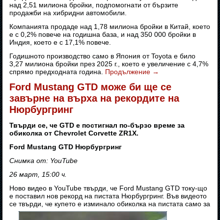
над 2,51 милиона бройки, подпомогнати от бързите
продажби на хибридни автомобили.
Компанията продаде над 1,78 милиона бройки в Китай, което
е с 0,2% повече на годишна база, и над 350 000 бройки в
Индия, което е с 17,1% повече.
Годишното производство само в Япония от Toyota е било
3,27 милиона бройки през 2025 г., което е увеличение с 4,7%
спрямо предходната година.
Продължение
→
Ford Mustang GTD може би ще се
завърне на върха на рекордите на
Нюрбургринг
Твърди се, че GTD е постигнал по-бързо време за
обиколка от Chevrolet Corvette ZR1X.
Ford Mustang GTD Нюрбургринг
Снимка от: YouTube
26 март, 15:00 ч.
Ново видео в YouTube твърди, че Ford Mustang GTD току-що
е поставил нов рекорд на пистата Нюрбургринг. Във видеото
се твърди, че купето е изминало обиколка на пистата само за