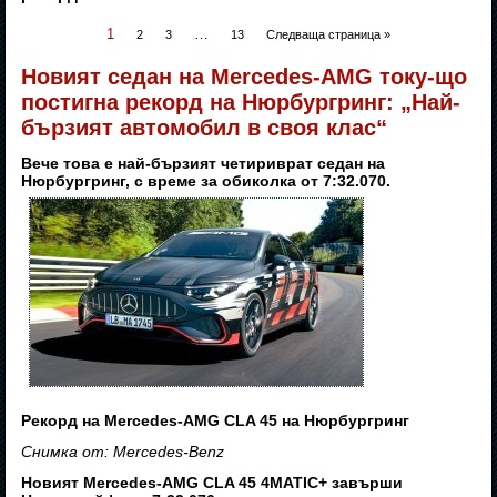
1
…
2
3
13
Следваща страница »
Новият седан на Mercedes-AMG току-що
постигна рекорд на Нюрбургринг: „Най-
бързият автомобил в своя клас“
Вече това е най-бързият четириврат седан на
Нюрбургринг, с време за обиколка от 7:32.070.
Рекорд на Mercedes-AMG CLA 45 на Нюрбургринг
Снимка от: Mercedes-Benz
Новият Mercedes-AMG CLA 45 4MATIC+ завърши