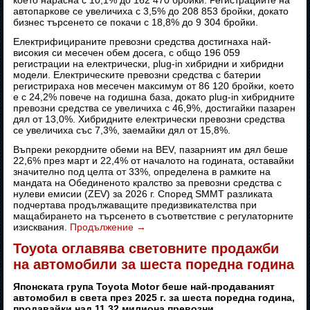
което нарасна с 10,1% до 162 470 бройки. Регистрациите на
автопаркове се увеличиха с 3,5% до 208 853 бройки, докато
бизнес търсенето се покачи с 18,8% до 9 304 бройки.
Електрифицираните превозни средства достигнаха най-
високия си месечен обем досега, с общо 196 059
регистрации на електрически, plug-in хибридни и хибридни
модели. Електрическите превозни средства с батерии
регистрираха нов месечен максимум от 86 120 бройки, което
е с 24,2% повече на годишна база, докато plug-in хибридните
превозни средства се увеличиха с 46,9%, достигайки пазарен
дял от 13,0%. Хибридните електрически превозни средства
се увеличиха със 7,3%, заемайки дял от 15,8%.
Въпреки рекордните обеми на BEV, пазарният им дял беше
22,6% през март и 22,4% от началото на годината, оставайки
значително под целта от 33%, определена в рамките на
мандата на Обединеното кралство за превозни средства с
нулеви емисии (ZEV) за 2026 г. Според SMMT разликата
подчертава продължаващите предизвикателства при
мащабирането на търсенето в съответствие с регулаторните
изисквания.
Продължение
→
Toyota оглавява световните продажби
на автомобили за шеста поредна година
Японската група Toyota Motor беше най-продаваният
автомобил в света през 2025 г. за шеста поредна година,
продавайки над 11,32 милиона превозни