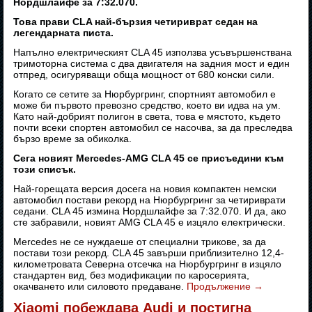
Нордшлайфе за 7:32.070.
Това прави CLA най-бързия четириврат седан на
легендарната писта.
Напълно електрическият CLA 45 използва усъвършенствана
тримоторна система с два двигателя на задния мост и един
отпред, осигуряващи обща мощност от 680 конски сили.
Когато се сетите за Нюрбургринг, спортният автомобил е
може би първото превозно средство, което ви идва на ум.
Като най-добрият полигон в света, това е мястото, където
почти всеки спортен автомобил се насочва, за да преследва
бързо време за обиколка.
Сега новият Mercedes-AMG CLA 45 се присъедини към
този списък.
Най-горещата версия досега на новия компактен немски
автомобил постави рекорд на Нюрбургринг за четириврати
седани. CLA 45 измина Нордшлайфе за 7:32.070. И да, ако
сте забравили, новият AMG CLA 45 е изцяло електрически.
Mercedes не се нуждаеше от специални трикове, за да
постави този рекорд. CLA 45 завърши приблизително 12,4-
километровата Северна отсечка на Нюрбургринг в изцяло
стандартен вид, без модификации по каросерията,
окачването или силовото предаване.
Продължение
→
Xiaomi побеждава Audi и постигна