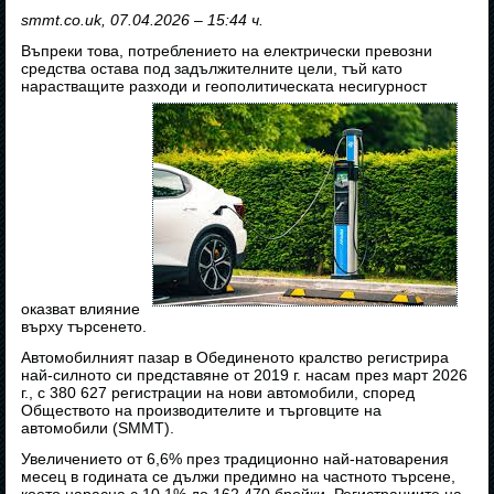
smmt.co.uk, 07.04.2026 – 15:44 ч.
Въпреки това, потреблението на електрически превозни
средства остава под задължителните цели, тъй като
нарастващите разходи и геополитическата несигурност
оказват влияние
върху търсенето.
Автомобилният пазар в Обединеното кралство регистрира
най-силното си представяне от 2019 г. насам през март 2026
г., с 380 627 регистрации на нови автомобили, според
Обществото на производителите и търговците на
автомобили (SMMT).
Увеличението от 6,6% през традиционно най-натоварения
месец в годината се дължи предимно на частното търсене,