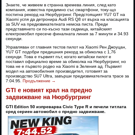
Знаете, че живеем в странна времева линия, след като
компания, известна предимно със смартфони, току-що
постигна рекорд на Нюрбургринг. Предстоящият YU7 GT на
Xiaomi успя да детронира Audi RS Q8 от върха на класацията
за SUV на предизвикателната немска писта. Преди
представянето си по-късно тази седмица, китайският
електромобил пресече финалната линия за 7 минути и 34.93
секунди.
Управляван от главния тестов пилот на Xiaomi Рен Джоуцан,
YU7 GT подобри предишния рекорд за обиколка с 1,76
секунди. Това е първият път, когато китайски пилот е
поставил официално време за обиколка на Нюрбургринг, но
това не е първото родео на Xiaomi в Зеления ад. Първият
модел на автомобилния производител, готовият за
производство SU7 Ultra, завърши предизвикателната трасе за
7:04.95.
Продължение
→
GTI е новият крал на предно
задвижване на Нюрбургринг
GTI Edition 50 изпреварва Civic Type R и печели титлата
сред сериен автомобил с предно задвижване.