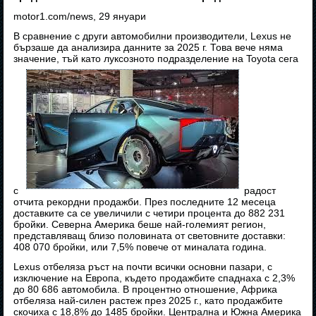
motor1.com/news, 29 януари
В сравнение с други автомобилни производители, Lexus не
бързаше да анализира данните за 2025 г. Това вече няма
значение, тъй като луксозното подразделение на Toyota сега
с
радост
отчита рекордни продажби. През последните 12 месеца
доставките са се увеличили с четири процента до 882 231
бройки. Северна Америка беше най-големият регион,
представляващ близо половината от световните доставки:
408 070 бройки, или 7,5% повече от миналата година.
Lexus отбеляза ръст на почти всички основни пазари, с
изключение на Европа, където продажбите спаднаха с 2,3%
до 80 686 автомобила. В процентно отношение, Африка
отбеляза най-силен растеж през 2025 г., като продажбите
скочиха с 18,8% до 1485 бройки. Централна и Южна Америка