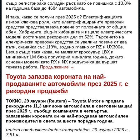
също регистрираха солиден ръст, като се повишиха с 13,8%
на годишна база до 4684 автомобила.
И така, какво се получи през 2025 г.? Електрификацията
изигра ключова роля, като електрифицираните превозни
средства представляваха повече от половината от общия
обем. Хибридите, plug-in хибридите и изцяло електрическите
модели достигнаха рекордния дял от 52%. Търсенето на
електрически превозни средства се увеличи повече от два
пъти, скачайки със 119%, водено главно от RZ и UX300e.
Lexus също така казва, че малкият кросоувър LBX и
миниванът LM бяха популярни миналата година, докато
основни модели като RX и NX продължиха да вършат
тежката работа.
Продължение
→
Toyota запазва короната на най-
продаваните автомобили през 2025 г. с
рекордни продажби
ТОКИО, 29 януари (Reuters) – Toyota Motor е продала
рекордните 11,3 милиона автомобила в световен мащаб
през 2025 г., съобщи компанията в четвъртък,
запазвайки короната си на най-продаван автомобилен
производител в света за шеста поредна година.
reuters.com/business/autos-transportation, 29 януари 2026 г.,
7:51 ч.