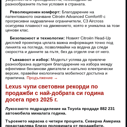
разнообразните пътни условия в страната.
Революционен комфорт:
Благодарение на
патентованото окачване Citroën Advanced Comfort® с
прогресивни хидравлични ограничители, C3 Aircross
осигурява плавност на движението, която е уникална за този
ценови клас.
Безопасност и технологии:
Новият Citroën Head-Up
дисплей проектира цялата важна информация точно под
линията на погледа, позволявайки на водача да следи
скоростта и данните за пътя, без да отделя очи от него.
Гъвкавост и избор:
Моделът успява да привлече
разнообразна аудитория благодарение на избора между
ефективни бензинови двигатели и напълно електрически
версии, правейки екологичната мобилност достъпна и
практична.
Продължение
→
Lexus чупи световни рекорди по
продажби с най-добрата си година
досега през 2025 г.
Луксозното подразделение на Toyota продаде 882 231
автомобила миналата година.
Търсенето нарасна с четири процента. Северна Америка
представлява близо половината от продажбите.