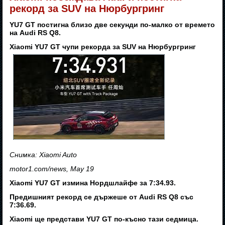
рекорд за SUV на Нюрбургринг
YU7 GT постигна близо две секунди по-малко от времето
на Audi RS Q8.
Xiaomi YU7 GT чупи рекорда за SUV на Нюрбургринг
Снимка: Xiaomi Auto
motor1.com/news, May 19
Xiaomi YU7 GT измина Нордшлайфе за 7:34.93.
Предишният рекорд се държеше от Audi RS Q8 със
7:36.69.
Xiaomi ще представи YU7 GT по-късно тази седмица.