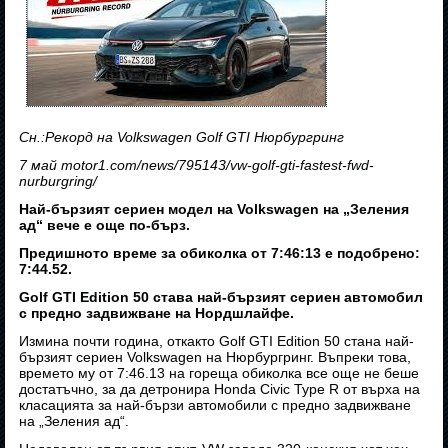
Сн.:Рекорд на Volkswagen Golf GTI Нюрбургринг
7 май motor1.com/news/795143/vw-golf-gti-fastest-fwd-
nurburgring/
Най-бързият сериен модел на Volkswagen на „Зеления
ад“ вече е още по-бърз.
Предишното време за обиколка от 7:46:13 е подобрено:
7:44.52.
Golf GTI Edition 50 става най-бързият сериен автомобил
с предно задвижване на Нордшлайфе.
Измина почти година, откакто Golf GTI Edition 50 стана най-
бързият сериен Volkswagen на Нюрбургринг. Въпреки това,
времето му от 7:46.13 на гореща обиколка все още не беше
достатъчно, за да детронира Honda Civic Type R от върха на
класацията за най-бързи автомобили с предно задвижване
на „Зеления ад“.