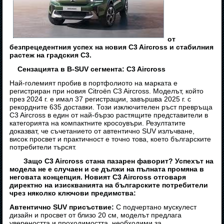
от
безпрецедентния успех на новия C3 Aircross и стабилния
растеж на градския C3.
Сензацията в B-SUV сегмента: C3 Aircross
Най-големият пробив в портфолиото на марката е
регистриран при новия Citroën C3 Aircross. Моделът, който
през 2024 г. е имал 37 регистрации, завършва 2025 г. с
рекордните 635 доставки. Този изключителен ръст превръща
C3 Aircross в един от най-бързо растящите представители в
категорията на компактните кросоувъри. Резултатите
доказват, че съчетанието от автентично SUV излъчване,
висок просвет и практичност е точно това, което българските
потребители търсят.
Защо C3 Aircross стана пазарен фаворит? Успехът на
модела не е случаен и се дължи на пълната промяна в
неговата концепция. Новият C3 Aircross отговаря
директно на изискванията на българските потребители
чрез няколко ключови предимства:
Автентично SUV присъствие:
С подчертано мускулест
дизайн и просвет от близо 20 см, моделът предлага
увереността и проходимостта, необходими за