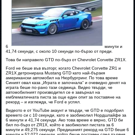
6
минути и
41,74 секунди, с около 10 секунди по-бързо от преди.
Това би направило GTD по-бърз от Chevrolet Corvette ZR1X.
Ford не беше във възторг, когато Chevrolet Corvette ZR1 и
ZR1X детронираха Mustang GTD като най-бързия
американски автомобил на Нюрбургринг. По това време
Синият овал каза „Играта е започнала“ и очевидно денят на
играта беше по-рано тази седмица. Видео твърди, че
автомобилният производител се е завърнал на
емблематичната писта за още един опит за поставяне на
рекорд – и изглежда, че Ford е успял.
Видеото е от YouTube акаунт и твърди, че GTD е подобрил
времето си с 10 секунди, като е заобиколил Нордшлайфе за
6 минути и 41,74 секунди. Ако това време е вярно, GTD би
бил по-бърз от ZR1X, който е заобиколил пистата за 6
минути и 49,275 секунди. Предишният рекорд на GTD беше 6
минути и 52,072 секунди, който беше поставен след първия