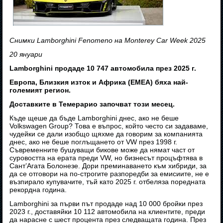
Снимки Lamborghini Fenomeno на Monterey Car Week 2025
20 януари
Lamborghini продаде 10 747 автомобила през 2025 г.
Европа, Близкия изток и Африка (EMEA) бяха най-
големият регион.
Доставките в Темерарио започват този месец.
Къде щеше да бъде Lamborghini днес, ако не беше
Volkswagen Group? Това е въпрос, който често си задаваме,
чудейки се дали изобщо щяхме да говорим за компанията
днес, ако не беше поглъщането от VW през 1998 г.
Съвременните бушуващи бикове може да нямат част от
суровостта на ерата преди VW, но бизнесът процъфтява в
Сант’Агата Болонезе. Дори преминаването към хибриди, за
да се отговори на по-строгите разпоредби за емисиите, не е
възпирало купувачите, тъй като 2025 г. отбеляза поредната
рекордна година.
Lamborghini за първи път продаде над 10 000 бройки през
2023 г., доставяйки 10 112 автомобила на клиентите, преди
да нарасне с шест процента през следващата година. През