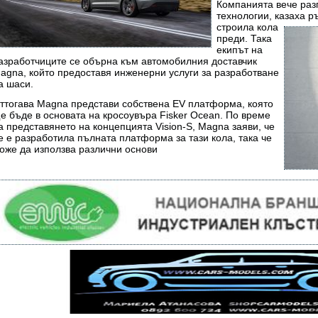
Компанията вече раз
технологии, казаха
ръ
строила кола
преди. Така
екипът на
азработчиците се обърна към автомобилния доставчик
agna, който предоставя инженерни услуги за разработване
а шаси.
ттогава Magna представи собствена EV платформа, която
е бъде в основата на кросоувъра Fisker Ocean. По време
а представянето на концепцията Vision-S, Magna заяви, че
е е разработила пълната платформа за тази кола, така че
оже да използва различни основи