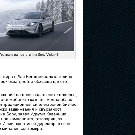
Тестване на прототип на Sony Vision-S
бютира в Лас Вегас миналата година,
ирок екран, който обхваща цялото
ношение на производствените планове,
 автомобилите като възможна област
н традиционния си електронен бизнес.
ески задвижвания и свързаност
 на Sony, заяви Идзуми Каваниши,
т на компанията, отговарящ за
е Ишии, креативен директор, в свое
о миналия септември.