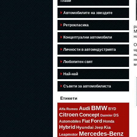
глави
Автомобилите на звездите
Ретрокласика
р
M
н
Концептуални автомобили
О
щ
Личности в автоиндустрията
н
н
Любопитен свят
м
Най-най
Съвети за автомобилиста
Етикети
BMW
Audi
BYD
Alfa Romeo
Citroen
Concept
DS
Daimler
Ford
Fiat
Automobiles
Honda
Hybrid
Hyundai
Kia
Jeep
Mercedes-Benz
Leapmotor