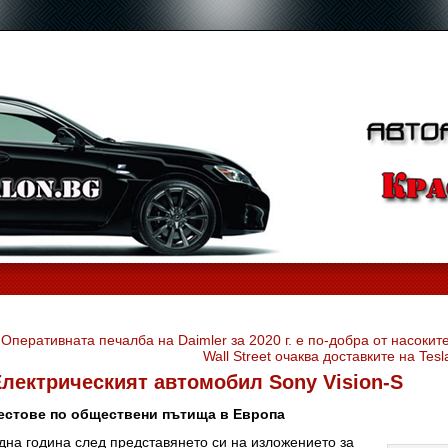
«
Оперативната печалба на Daimler за 2020 г. е по-добра от насокит
Wall Street очаква доставките на Tes
лектрическият автомобил Sony Vision-S
естове по обществени пътища в Европа
дна година след представянето си на изложението за