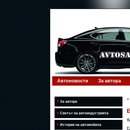
Автоновости
За автора
За автора
Е
Светът на автоиндустрията
Т
История на автомобила
Е