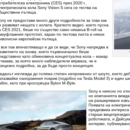
отребителска електроника (CES) през 2020 г.,
лектрическата кола Sony Vision-S сега се тества на
бществени пътища.
ony не предостави много други подробности за това как
е развиват нещата с колата. Краткото видео, което пусна
а CES 2021, беше по същество само някакъв B-roll на
амуфлажния прототип, каран по тестова писта и някои
ивописни европейски пътища.
 все пак впечатляващо е да се види, че Sony напредва в
азвитието на онова, което първоначално беше
редставено като обикновена концептуална кола – макар
 такава, за която много наблюдатели вярваха, че е
рецизно подробна, за да бъде просто концепция.
еданът изглежда до голяма степен непроменен от шоуто, което де
апазвайки панорамния покрив (подобно на Tesla Model 3) и един ш
абло, като при кросоувъра Byton M-Byte.
Sony е неясно по от
но компанията вижда
на разширяване извъ
Появата на електрич
предизвика интереса
старши вицепрезиден
роботиката, и Дайсук
интервю, публикуван