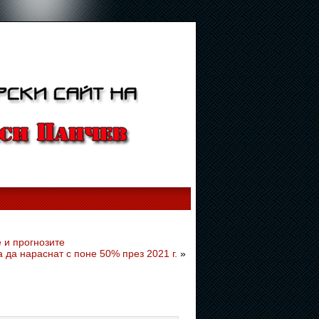
е и прогнозите
la да нараснат с поне 50% през 2021 г.
»