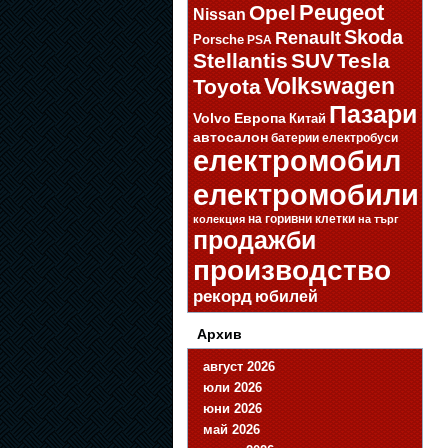
Opel
Peugeot
Nissan
Skoda
Renault
Porsche
PSA
Stellantis
SUV
Tesla
Volkswagen
Toyota
Пазари
Volvo
Европа
Китай
автосалон
батерии
електробуси
електромобил
електромобили
на горивни клетки
колекция
на търг
продажби
производство
рекорд
юбилей
Архив
август 2026
юли 2026
юни 2026
май 2026