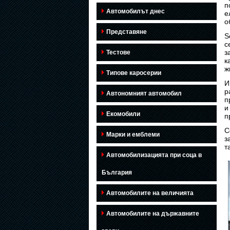
п
Автомобилът днес
е
о
Представяне
S
с
з
Тестове
к
ж
Типове каросерии
И
р
Автономният автомобил
п
и
Екомобили
п
С
Марки и емблеми
з
т
Автомобилизацията при соца в
България
Автомобилите на величията
Автомобилите на държавните