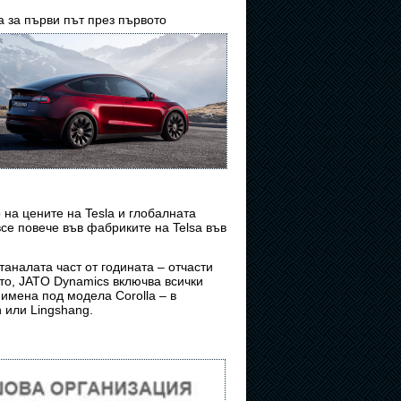
а за първи път през първото
на цените на Tesla и глобалната
се повече във фабриките на Telsa във
таналата част от годината – отчасти
ото, JATO Dynamics включва всички
 имена под модела Corolla – в
n или Lingshang.