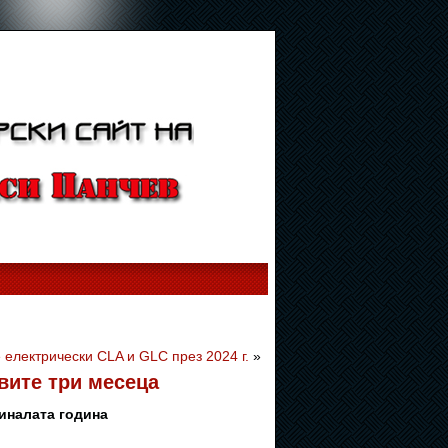
 електрически CLA и GLC през 2024 г.
»
вите три месеца
иналата година