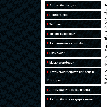
T
Автомобилът днес
т
т
Представяне
Д
M
Тестове
б
у
Типове каросерии
н
T
п
Автономният автомобил
H
1
Екомобили
M
е
Марки и емблеми
Ф
M
Автомобилизацията при соца в
з
в
България
з
Автомобилите на величията
Автомобилите на държавните