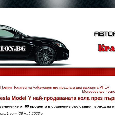
«
Новият Touareg на Volkswagen ще предлага два варианта PHEV
Mercedes ще пусне
esla Model Y най-продаваната кола през пър
величение от 69 процента в сравнение със същия период на м
otor1.com, 26 май 2023 г.