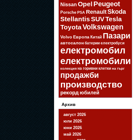
Opel
Peugeot
Nissan
Skoda
Renault
Porsche
PSA
Stellantis
SUV
Tesla
Volkswagen
Toyota
Пазари
Volvo
Европа
Китай
автосалон
батерии
електробуси
електромобил
електромобили
на горивни клетки
колекция
на търг
продажби
производство
рекорд
юбилей
Архив
август 2026
юли 2026
юни 2026
май 2026