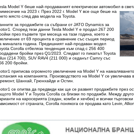
esla Model Y беше най-продаваният електрически автомобил в свет
римесечие на 2023
г. През 2022 г. Model Y все още беше на
рето място след два модела на Toyota.
анните за продажбите са събрани от JATO Dynamics за
otor1. Според тези данни Tesla Model Y е продал 267 200
ройки през първите три месеца на тази година, което е
величение от 69 процента в сравнение със същия период
а миналата година. Предишният най-продаван модел
oyota Corolla отбеляза тенденция към спад с 256 400
родадени бройки през Q1/2023. Следват го пикапът Toyota
ilux (214 700), SUV RAV4 (211 000) и седанът Camry със
66 200 бройки.
otor1 приписва огромното увеличение на Model Y на намаляването 
кспанзия на компанията. Производството на Model Y се увеличава в
ремонт, Шанхай, Грюнхайде и Остин.
otor1 се опитва да предвиди как ще се развият продажбите през ос
ащото Model Y и Toyota Corolla са близки по продажби. Между друг
арианти на каросерията (седан, комби и хечбек) и всички търговски
ависимост от страната, Corolla понякога се продава като Levin, Allio