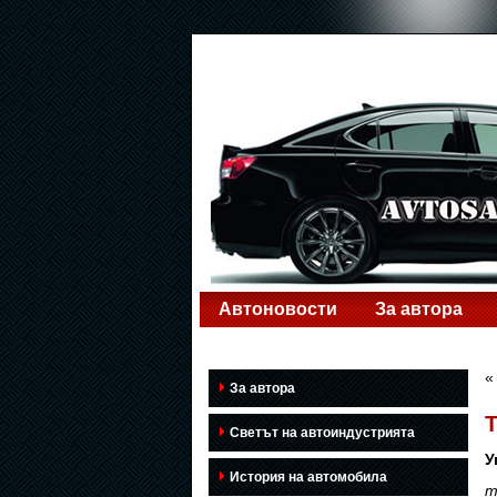
Автоновости
За автора
За автора
T
Светът на автоиндустрията
У
История на автомобила
m