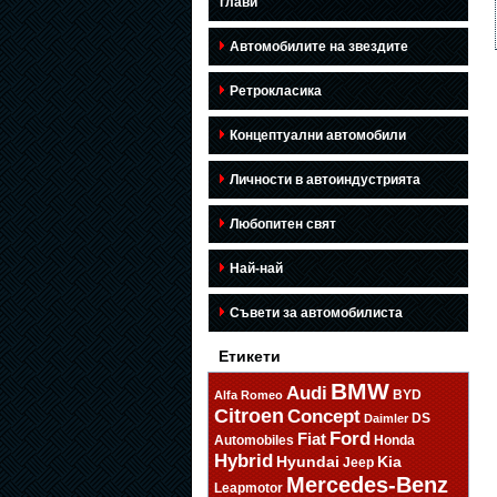
глави
Автомобилите на звездите
Ретрокласика
Концептуални автомобили
Личности в автоиндустрията
Любопитен свят
Най-най
Съвети за автомобилиста
Етикети
BMW
Audi
BYD
Alfa Romeo
Citroen
Concept
DS
Daimler
Ford
Fiat
Automobiles
Honda
Hybrid
Hyundai
Kia
Jeep
Mercedes-Benz
Leapmotor