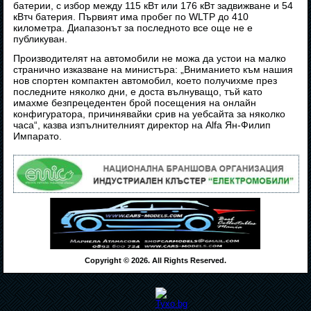
батерии, с избор между 115 кВт или 176 кВт задвижване и 54
кВтч батерия. Първият има пробег по WLTP до 410
километра. Диапазонът за последното все още не е
публикуван.
Производителят на автомобили не можа да устои на малко
странично изказване на министъра: „Вниманието към нашия
нов спортен компактен автомобил, което получихме през
последните няколко дни, е доста вълнуващо, тъй като
имахме безпрецедентен брой посещения на онлайн
конфигуратора, причинявайки срив на уебсайта за няколко
часа“, казва изпълнителният директор на Alfa Ян-Филип
Импарато.
Copyright © 2026. All Rights Reserved.