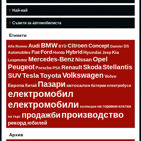
Най-най
Съвети за автомобилиста
Етикети
BMW
Citroen
Audi
Concept
BYD
DS
Alfa Romeo
Daimler
Ford
Hybrid
Fiat
Hyundai
Kia
Automobiles
Honda
Jeep
Opel
Mercedes-Benz
Nissan
Leapmotor
Peugeot
Stellantis
Skoda
Renault
Porsche
PSA
Volkswagen
SUV
Tesla
Toyota
Volvo
Пазари
Европа
автосалон
Китай
батерии
електробуси
електромобил
електромобили
на горивни клетки
колекция
производство
продажби
на търг
рекорд
юбилей
Архив