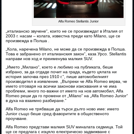
Alfa Romeo Stellantis Junior
„италианско звучене“, които не се произвеждат в Италия от
2003 г. насам – колата, известна преди като Milano, ще се
произвежда в Полша .
„Кола, наречена Milano, не може да се произвежда в Полша.
Това е забранено от италианския закон“, каза Урсо. Stellantis
направи нов ход и преименува малкия SUV.
„Името „Милано“, което е любимо на публиката, беше
избрано, за да отдаде почит на града, където цялата ни
история започва през 1910 г.“, пише автомобилният
производител в изявление. „Въпреки че Alfa Romeo вярва, че
името отговаря на всички законови изисквания и че има
проблеми, много по-важни от името на нов автомобил, Alfa
Romeo реши да го промени от „Milano“ на „Alfa Romeo Junior“
в духа на взаимно разбиране.”
Alfa Romeo не трябваше да търси дълго ново име: името
Junior също беше сред фаворитите в общественото
проучване.
Alfa Romeo представи малкия SUV миналата седмица. Той
ще се предлага с изцяло електрическо задвижване с