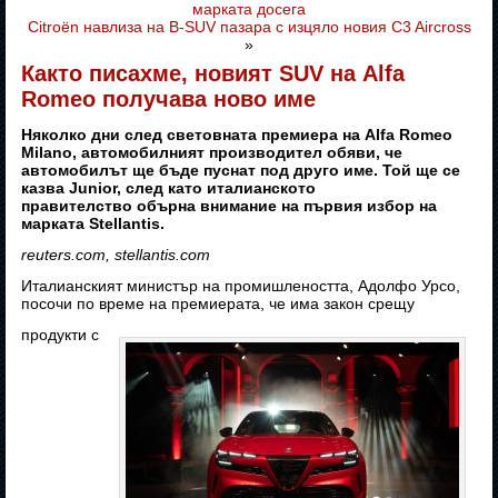
марката досега
Citroën навлиза на B-SUV пазара с изцяло новия C3 Aircross
»
Както писахме, новият SUV на Alfa
Romeo получава ново име
Няколко дни след световната премиера на Alfa Romeo
Milano, автомобилният производител обяви, че
автомобилът ще бъде пуснат под друго име. Той ще се
казва Junior, след като италианското
правителство обърна внимание на първия избор на
марката Stellantis.
reuters.com, stellantis.com
Италианският министър на промишлеността, Адолфо Урсо,
посочи по време на премиерата, че има закон срещу
продукти с