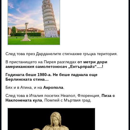
След това през Дарданелите стигнахме гръцка територия.
В пристанището на Пирея разгледах
от метри дори
американския самолетоносач „Ентърпрайз“….!
Годината беше 1980-а. Не беше паднала още
Берлинската стина…
Бях и в Атина, и на
Акропола
.
След това в Италия посетих Неапол, Флоренция,
Пиза с
Наклонената кула
, Помпей с Мъртвия град.