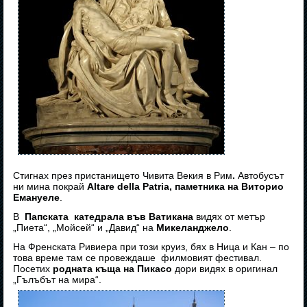
Стигнах през пристанището Чивита Векия в Рим
.
Автобусът
ни мина покрай
Altare della Patria, паметника на Виторио
Емануеле
.
В
Папската катедрала във Ватикана
видях от метър
„Пиета“, „Мойсей“ и „Давид“ на
Микеланджело
.
На Френската Ривиера при този круиз, бях в Ница и Кан – по
това време там се провеждаше филмовият фестивал.
Посетих
родната къща на Пикасо
дори видях в оригинал
„Гълъбът на мира“.