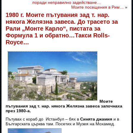
поради неправилно задействане…
Моите посещения в Рим…
»
1980 г. Моите пътувания зад т. нар.
някога Желязна завеса. До трасето за
Рали „Монте Карло“, пистата за
Формула 1 и обратно…Такси Rolls-
Royce…
Моите
пътувания зад т. нар. някога Желязна завеса започнаха
през 1980-а.
Пътувах с кораб до Истанбул – бях в
Синята джамия
и в
Българската църква там. Посетих и Музея на Мохамед.