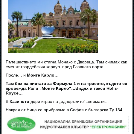
Пътешествието ми стигна Монако с Двореца. Там снимах как
сменят гвардейския караул пред Главната порта.
После… и
Монте Карло
…
Там бях на пистата за Формула 1 и на трасето, където се
провежда Рали „Монте Карло“…Видях и такси Rolls-
Royce…
В
Казиното
дори играх на „едноръките“ автомати…
Накрая от Ница се прибрахме в София с български Ту 134…