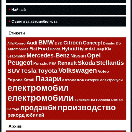
Най-най
Съвети за автомобилиста
Етикети
BMW
Citroen
Audi
Concept
BYD
DS
Alfa Romeo
Daimler
Ford
Hybrid
Fiat
Hyundai
Kia
Automobiles
Honda
Jeep
Opel
Mercedes-Benz
Nissan
Leapmotor
Peugeot
Stellantis
Skoda
Renault
Porsche
PSA
Volkswagen
SUV
Tesla
Toyota
Volvo
Пазари
Европа
автосалон
Китай
батерии
електробуси
електромобил
електромобили
на горивни клетки
колекция
производство
продажби
на търг
рекорд
юбилей
Архив