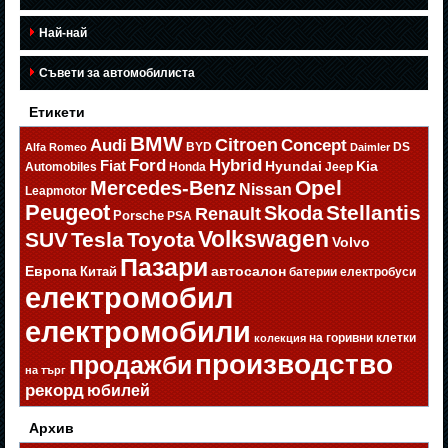
Най-най
Съвети за автомобилиста
Етикети
BMW
Citroen
Audi
Concept
BYD
DS
Alfa Romeo
Daimler
Ford
Hybrid
Fiat
Hyundai
Kia
Automobiles
Honda
Jeep
Opel
Mercedes-Benz
Nissan
Leapmotor
Peugeot
Stellantis
Skoda
Renault
Porsche
PSA
Volkswagen
SUV
Tesla
Toyota
Volvo
Пазари
Европа
автосалон
Китай
батерии
електробуси
електромобил
електромобили
на горивни клетки
колекция
производство
продажби
на търг
рекорд
юбилей
Архив