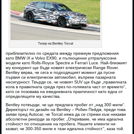
Тизер на Bentley Torcal
приблизително по средата между премиум предложения
като BMW iX и Volvo EX90, и пълноценни ултралуксозни
модели като Rolls-Royce Spectre и Ferrari Luce. Най-близкият
му конкурент ще бъде новият електрически Range Rover.
Bentley вярва, че сега е подходящият момент да пусне
първия си електрически автомобил, въпреки пазарната
несигурност. Твърди се, че новият SUV ще бъде „правилната
кола в правилната среда през по-голямата част от времето“,
като се позовава на ежедневната практичност като една от
определящите му качества.
Bentley потвърди, че ще предлага пробег от „над 300 мили“.
Директорът по дизайн на Bentley – Робин Пейдж, преди това
заяви пред Autocar, че Torcal няма да се стреми към никакви
абсолютни рекорди за пробег. „Откриваме, че има идеална
стойност по отношение на пробега. Нашите клиенти ни
казват, че 300-350 мили е тази идеална стойност.“, каза той.