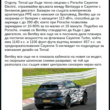
Отдолу, Torcal ще бъде тясно свързан с Porsche Cayenne
Electric, отразявайки връзката между Bentayga и Cayenne с
бензинов двигател. Базиран на същата електрическа
архитектура PPE като немския си братовчед, Bentley ще се
захранва от батерия с капацитет 113 кВтч, способна да се
зарежда с до 390 кВт, което при Porsche позволява
зареждане от 10-80% за по-малко от 16 минути. Подобно на
Porsche, очаква се Bentley стандартно да бъде с два
двигателя, но Bentley все още не е посочила дали планира
да постигне мощността на флагмана Cayenne Turbo, който
има 1140 к.с. и 1106 фунт-фута въртящ момент. 657 к.с. на
средноразположения Cayenne S изглеждат по-подходящи за
изискания дизайн на Torcal.
Bentley все още не е показала кабината на новия си модел,
но скорошни шпионски снимки разкриват, че той ще
разполага със същия извит централен сензорен екран като