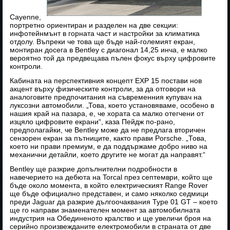
Cayenne,
портретно ориентиран и разделен на две секции:
инфотейнмънт в горната част и настройки за климатика
отдолу. Въпреки че това ще бъде най-големият екран,
монтиран досега в Bentley с диагонал 14,25 инча, е малко
вероятно той да предвещава пълен фокус върху цифровите
контроли.
Кабината на перспективния концепт EXP 15 постави нов
акцент върху физическите контроли, за да отговори на
аналоговите предпочитания на съвременния купувач на
луксозни автомобили. „Това, което установяваме, особено в
нашия край на пазара, е, че хората са малко отегчени от
изцяло цифровите екрани“, каза Пейдж по-рано,
предполагайки, че Bentley може да не предлага вторичен
сензорен екран за пътниците, както прави Porsche. „Това,
което ни прави премиум, е да поддържаме добро ниво на
механични детайли, което другите не могат да направят.“
Bentley ще разкрие допълнителни подробности в
навечерието на дебюта на Torcal през септември, който ще
бъде около момента, в който електрическият Range Rover
ще бъде официално представен, и само няколко седмици
преди Jaguar да разкрие дългоочаквания Type 01 GT – което
ще го направи знаменателен момент за автомобилната
индустрия на Обединеното кралство и ще увеличи броя на
серийно произвежданите електромобили в страната от две