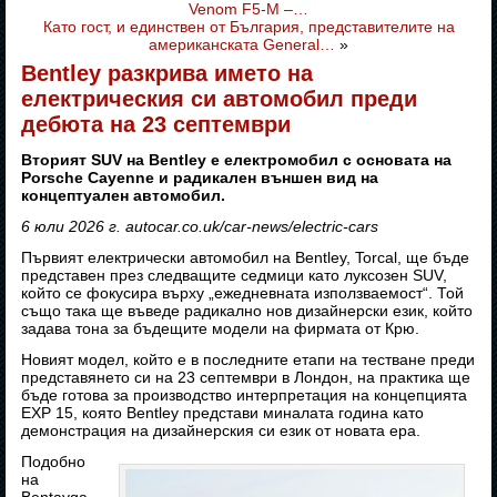
Venom F5-M –…
Като гост, и единствен от България, представителите на
американската General…
»
Bentley разкрива името на
електрическия си автомобил преди
дебюта на 23 септември
Вторият SUV на Bentley е електромобил с основата на
Porsche Cayenne и радикален външен вид на
концептуален автомобил.
6 юли 2026 г. autocar.co.uk/car-news/electric-cars
Първият електрически автомобил на Bentley, Torcal, ще бъде
представен през следващите седмици като луксозен SUV,
който се фокусира върху „ежедневната използваемост“. Той
също така ще въведе радикално нов дизайнерски език, който
задава тона за бъдещите модели на фирмата от Крю.
Новият модел, който е в последните етапи на тестване преди
представянето си на 23 септември в Лондон, на практика ще
бъде готова за производство интерпретация на концепцията
EXP 15, която Bentley представи миналата година като
демонстрация на дизайнерския си език от новата ера.
Подобно
на