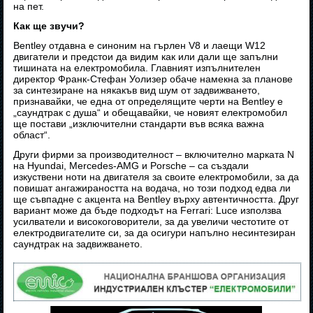
на пет.
Как ще звучи?
Bentley отдавна е синоним на гърлен V8 и лаещи W12
двигатели и предстои да видим как или дали ще запълни
тишината на електромобила. Главният изпълнителен
директор Франк-Стефан Уолизер обаче намекна за планове
за синтезиране на някакъв вид шум от задвижването,
признавайки, че една от определящите черти на Bentley е
„саундтрак с душа“ и обещавайки, че новият електромобил
ще постави „изключителни стандарти във всяка важна
област“.
Други фирми за производителност – включително марката N
на Hyundai, Mercedes-AMG и Porsche – са създали
изкуствени ноти на двигателя за своите електромобили, за да
повишат ангажираността на водача, но този подход едва ли
ще съвпадне с акцента на Bentley върху автентичността. Друг
вариант може да бъде подходът на Ferrari: Luce използва
усилватели и високоговорители, за да увеличи честотите от
електродвигателите си, за да осигури напълно несинтезиран
саундтрак на задвижването.