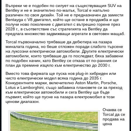
Въпреки че е подобен по силует на съществуващия SUV на
Bentley и не е значително по-малък, Torcal е напълно
различен по своя дизайн. Той не е предназначен да замести
Bentayga с V8 двигател, който ще остане в продажба и ще
получи ново поколение с двигател с вътрешно горене през
2028 г., в съответствие със стратегията на Bentley да
предлага множество задвижващи агрегати в световен мащаб.
Torcal първоначално трябваше да дебютира на пазара
миналата година, но беше отложен поради слабото търсене
на луксозни електрически автомобили. Другите електрически
автомобили, които трябваше да го последват, бяха забавени
по подобен начин, като Bentley се отказа от по-ранния си
план да премине изцяло към електричество до 2030 г.
Вместо това фирмата ще пуска нов plug-in хибриден или
чисто електрически модел всяка година до 2035 г.
Конкурентните марки, включително Aston Martin, Porsche,
Lotus и Lamborghini, също забавиха плановете си за преход
към електрически автомобили и сега Bentley ще бъде
първият, който ще пусне на пазара електромобил в този
ценови диапазон.
Очаква се
Torcal да се
продава на
цена