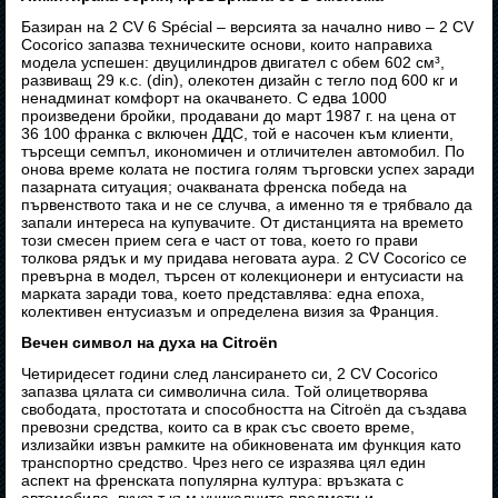
Базиран на 2 CV 6 Spécial – версията за начално ниво – 2 CV
Cocorico запазва техническите основи, които направиха
модела успешен: двуцилиндров двигател с обем 602 см³,
развиващ 29 к.с. (din), олекотен дизайн с тегло под 600 кг и
ненадминат комфорт на окачването. С едва 1000
произведени бройки, продавани до март 1987 г. на цена от
36 100 франка с включен ДДС, той е насочен към клиенти,
търсещи семпъл, икономичен и отличителен автомобил. По
онова време колата не постига голям търговски успех заради
пазарната ситуация; очакваната френска победа на
първенството така и не се случва, а именно тя е трябвало да
запали интереса на купувачите. От дистанцията на времето
този смесен прием сега е част от това, което го прави
толкова рядък и му придава неговата аура. 2 CV Cocorico се
превърна в модел, търсен от колекционери и ентусиасти на
марката заради това, което представлява: една епоха,
колективен ентусиазъм и определена визия за Франция.
Вечен символ на духа на Citroën
Четиридесет години след лансирането си, 2 CV Cocorico
запазва цялата си символична сила. Той олицетворява
свободата, простотата и способността на Citroën да създава
превозни средства, които са в крак със своето време,
излизайки извън рамките на обикновената им функция като
транспортно средство. Чрез него се изразява цял един
аспект на френската популярна култура: връзката с