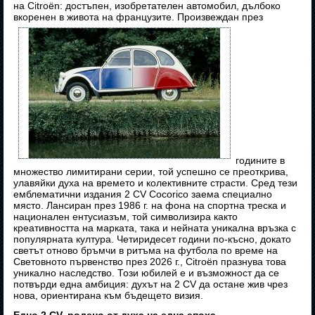
на Citroën: достъпен, изобретателен автомобил, дълбоко
вкоренен в живота на французите. Произвеждан през
годините в
множество лимитирани серии, той успешно се преоткрива,
улавяйки духа на времето и колективните страсти. Сред тези
емблематични издания 2 CV Cocorico заема специално
място. Лансиран през 1986 г. на фона на спортна треска и
национален ентусиазъм, той символизира както
креативността на марката, така и нейната уникална връзка с
популярната култура. Четиридесет години по-късно, докато
светът отново бръмчи в ритъма на футбола по време на
Световното първенство през 2026 г., Citroën празнува това
уникално наследство. Този юбилей е и възможност да се
потвърди една амбиция: духът на 2 CV да остане жив чрез
нова, ориентирана към бъдещето визия.