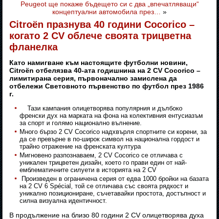
Peugeot ще покаже бъдещето си с два „впечатляващи“
концептуални автомобила през…
»
Citroën празнува 40 години Cocorico –
когато 2 CV облече своята трицветна
фланелка
Като намигване към настоящите футболни новини,
Citroën отбелязва 40-ата годишнина на 2 CV Cocorico –
лимитирана серия, първоначално замислена да
отбележи Световното първенство по футбол през 1986
г.
Тази кампания олицетворява популярния и дълбоко
френски дух на марката на фона на колективния ентусиазъм
за спорт и голямо национално вълнение.
Много бързо 2 CV Cocorico надхвърля спортните си корени, за
да се превърне в по-широк символ на национална гордост и
трайно отражение на френската култура
Мигновено разпознаваем, 2 CV Cocorico се отличава с
уникален трицветен дизайн, което го прави един от най-
емблематичните силуети в историята на 2 CV
Произведен в ограничена серия от едва 1000 бройки на базата
на 2 CV 6 Spécial, той се отличава със своята рядкост и
уникално позициониране, съчетавайки простота, достъпност и
силна визуална идентичност.
В продължение на близо 80 години 2 CV олицетворява духа