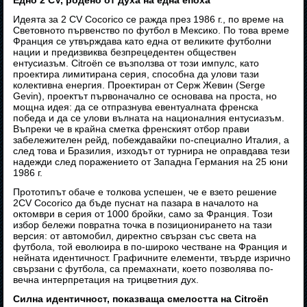
Едно 2 CV, родено от духа на една епоха
Идеята за 2 CV Cocorico се ражда през 1986 г., по време на
Световното първенство по футбол в Мексико. По това време
Франция се утвърждава като една от великите футболни
нации и предизвиква безпрецедентен обществен
ентусиазъм. Citroën се възползва от този импулс, като
проектира лимитирана серия, способна да улови тази
колективна енергия. Проектиран от Серж Жевин (Serge
Gevin), проектът първоначално се основава на проста, но
мощна идея: да се отпразнува евентуалната френска
победа и да се улови вълната на националния ентусиазъм.
Въпреки че в крайна сметка френският отбор прави
забележителен рейд, побеждавайки по-специално Италия, а
след това и Бразилия, изходът от турнира не оправдава тези
надежди след поражението от Западна Германия на 25 юни
1986 г.
Прототипът обаче е толкова успешен, че е взето решение
2CV Cocorico да бъде пуснат на пазара в началото на
октомври в серия от 1000 бройки, само за Франция. Този
избор бележи повратна точка в позиционирането на тази
версия: от автомобил, директно свързан със света на
футбола, той еволюира в по-широко честване на Франция и
нейната идентичност. Графичните елементи, твърде изрично
свързани с футбола, са премахнати, което позволява по-
вечна интерпретация на трицветния дух.
Силна идентичност, показваща смелостта на Citroën