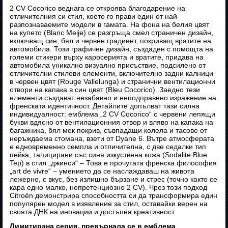
2 CV Cocorico веднага се откроява благодарение на
отличителния си стил, което го прави един от най-
разпознаваемите модели в гамата. На фона на белия цвят
на купето (Blanc Meije) се разгръща смел страничен дизайн,
включващ син, бял и червен градиент, покриващ вратите на
автомобила. Този графичен дизайн, създаден с помощта на
големи стикери върху каросерията и вратите, придава на
автомобила уникално визуално присъствие, подсилено от
отличителни стилови елементи, включително задни калници
в червен цвят (Rouge Vallelunga) и странични вентилационни
отвори на капака в син цвят (Bleu Cocorico). Заедно тези
елементи създават незабавно и неподправено изражение на
френската идентичност. Детайлите допълват тази силна
индивидуалност: емблема „2 CV Cocorico“ с червени лепящи
букви вдясно от вентилационния отвор и вляво на капака на
багажника, бял мек покрив, съвпадащи колела и тасове от
неръждаема стомана, взети от Dyane 6. Вътре атмосферата
е едновременно семпла и отличителна, с две седалки тип
пейка, тапицирани със синя изкуствена кожа (Sodalite Blue
Tep) в стил „джинси“ – Това е прочутата френска философия
„art de vivre“ – умението да се наслаждаваш на живота
лежерно, с вкус, без излишно бързане и стрес (точно както се
кара едно малко, непретенциозно 2 CV). Чрез този подход
Citroën демонстрира способността си да трансформира един
популярен модел в изявление за стил, оставайки верен на
своята ДНК на иновации и достъпна креативност.
Лимитирана серия, превърнала се в емблема