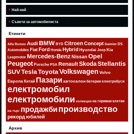
Най-най
Съвети за автомобилиста
Етикети
BMW
Citroen
Audi
Concept
BYD
DS
Alfa Romeo
Daimler
Ford
Hybrid
Fiat
Hyundai
Kia
Automobiles
Honda
Jeep
Opel
Mercedes-Benz
Nissan
Leapmotor
Peugeot
Stellantis
Skoda
Renault
Porsche
PSA
Volkswagen
SUV
Tesla
Toyota
Volvo
Пазари
Европа
автосалон
Китай
батерии
електробуси
електромобил
електромобили
на горивни клетки
колекция
производство
продажби
на търг
рекорд
юбилей
Архив