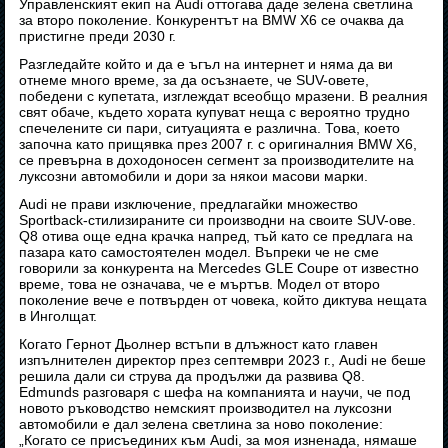
Управленският екип на Audi оттогава даде зелена светлина
за второ поколение. Конкурентът на BMW X6 се очаква да
пристигне преди 2030 г.
Разгледайте който и да е ъгъл на интернет и няма да ви
отнеме много време, за да осъзнаете, че SUV-овете,
победени с купетата, изглеждат всеобщо мразени. В реалния
свят обаче, където хората купуват неща с вероятно трудно
спечелените си пари, ситуацията е различна. Това, което
започна като прищявка през 2007 г. с оригиналния BMW X6,
се превърна в доходоносен сегмент за производителите на
луксозни автомобили и дори за някои масови марки.
Audi не прави изключение, предлагайки множество
Sportback-стилизираните си производни на своите SUV-ове.
Q8 отива още една крачка напред, тъй като се предлага на
пазара като самостоятелен модел. Въпреки че не сме
говорили за конкурента на Mercedes GLE Coupe от известно
време, това не означава, че е мъртъв. Модел от второ
поколение вече е потвърден от човека, който диктува нещата
в Инголщат.
Когато Гернот Дьолнер встъпи в длъжност като главен
изпълнителен директор през септември 2023 г., Audi не беше
решила дали си струва да продължи да развива Q8.
Edmunds разговаря с шефа на компанията и научи, че под
новото ръководство немският производител на луксозни
автомобили е дал зелена светлина за ново поколение:
„Когато се присъединих към Audi, за моя изненада, нямаше