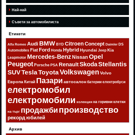
Най-най
Съвети за автомобилиста
Етикети
BMW
Citroen
Audi
Concept
BYD
DS
Alfa Romeo
Daimler
Ford
Hybrid
Fiat
Hyundai
Kia
Automobiles
Honda
Jeep
Opel
Mercedes-Benz
Nissan
Leapmotor
Peugeot
Stellantis
Skoda
Renault
Porsche
PSA
Volkswagen
SUV
Tesla
Toyota
Volvo
Пазари
Европа
автосалон
Китай
батерии
електробуси
електромобил
електромобили
на горивни клетки
колекция
производство
продажби
на търг
рекорд
юбилей
Архив