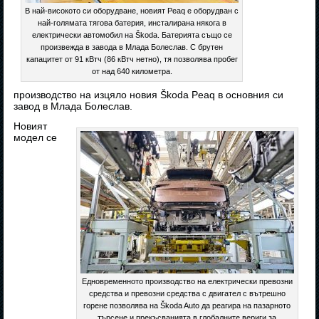
В най-високото си оборудване, новият Peaq е оборудван с
най-голямата тягова батерия, инсталирана някога в
електрически автомобил на Škoda. Батерията също се
произвежда в завода в Млада Болеслав. С брутен
капацитет от 91 кВтч (86 кВтч нетно), тя позволява пробег
от над 640 километра.
производство на изцяло новия Škoda Peaq в основния си
завод в Млада Болеслав.
Новият
модел се
Едновременното производство на електрически превозни
средства и превозни средства с двигател с вътрешно
горене позволява на Škoda Auto да реагира на пазарното
търсене и прекъсванията в глобалните вериги за