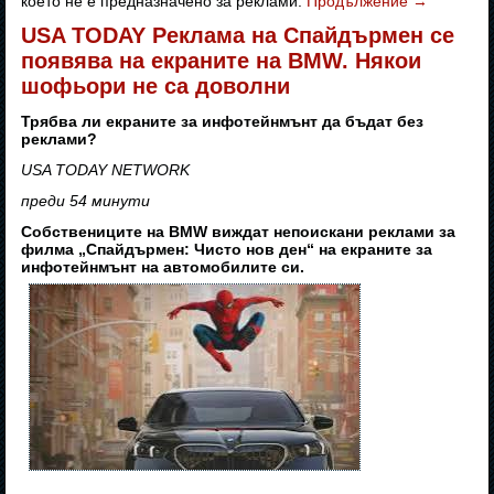
което не е предназначено за реклами.
Продължение
→
USA TODAY Реклама на Спайдърмен се
появява на екраните на BMW. Някои
шофьори не са доволни
Трябва ли екраните за инфотейнмънт да бъдат без
реклами?
USA TODAY NETWORK
преди 54 минути
Собствениците на BMW виждат непоискани реклами за
филма „Спайдърмен: Чисто нов ден“ на екраните за
инфотейнмънт на автомобилите си.