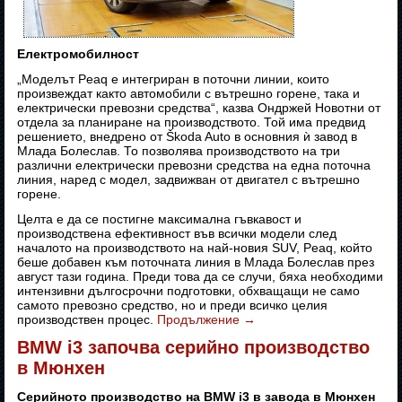
Електромобилност
„Моделът Peaq е интегриран в поточни линии, които
произвеждат както автомобили с вътрешно горене, така и
електрически превозни средства“, казва Ондржей Новотни от
отдела за планиране на производството. Той има предвид
решението, внедрено от Škoda Auto в основния ѝ завод в
Млада Болеслав. То позволява производството на три
различни електрически превозни средства на една поточна
линия, наред с модел, задвижван от двигател с вътрешно
горене.
Целта е да се постигне максимална гъвкавост и
производствена ефективност във всички модели след
началото на производството на най-новия SUV, Peaq, който
беше добавен към поточната линия в Млада Болеслав през
август тази година. Преди това да се случи, бяха необходими
интензивни дългосрочни подготовки, обхващащи не само
самото превозно средство, но и преди всичко целия
производствен процес.
Продължение
→
BMW i3 започва серийно производство
в Мюнхен
Серийното производство на BMW i3 в завода в Мюнхен