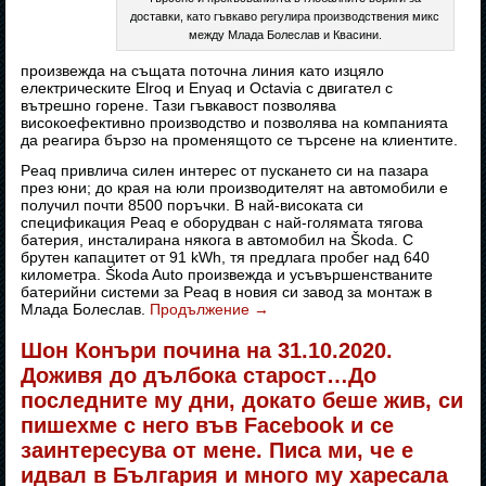
доставки, като гъвкаво регулира производствения микс
между Млада Болеслав и Квасини.
произвежда на същата поточна линия като изцяло
електрическите Elroq и Enyaq и Octavia с двигател с
вътрешно горене. Тази гъвкавост позволява
високоефективно производство и позволява на компанията
да реагира бързо на променящото се търсене на клиентите.
Peaq привлича силен интерес от пускането си на пазара
през юни; до края на юли производителят на автомобили е
получил почти 8500 поръчки. В най-високата си
спецификация Peaq е оборудван с най-голямата тягова
батерия, инсталирана някога в автомобил на Škoda. С
брутен капацитет от 91 kWh, тя предлага пробег над 640
километра. Škoda Auto произвежда и усъвършенстваните
батерийни системи за Peaq в новия си завод за монтаж в
Млада Болеслав.
Продължение
→
Шон Конъри почина на 31.10.2020.
Доживя до дълбока старост…До
последните му дни, докато беше жив, си
пишехме с него във Facebook и се
заинтересува от мене. Писа ми, че е
идвал в България и много му харесала