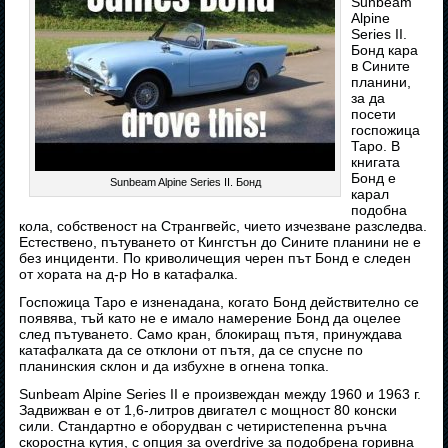
Sunbeam
Alpine
Series II.
Бонд кара
в Сините
планини,
за да
посети
госпожица
Таро. В
книгата
Бонд е
Sunbeam Alpine Series II. Бонд
карал
подобна
кола, собственост на Странгвейс, чието изчезване разследва.
Естествено, пътуването от Кингстън до Сините планини не е
без инциденти. По криволичещия черен път Бонд е следен
от хората на д-р Но в катафалка.
Госпожица Таро е изненадана, когато Бонд действително се
появява, тъй като не е имало намерение Бонд да оцелее
след пътуването. Само кран, блокиращ пътя, принуждава
катафалката да се отклони от пътя, да се спусне по
планинския склон и да избухне в огнена топка.
Sunbeam Alpine Series II е произвеждан между 1960 и 1963 г.
Задвижван е от 1,6-литров двигател с мощност 80 конски
сили. Стандартно е оборудван с четиристепенна ръчна
скоростна кутия, с опция за overdrive за подобрена горивна