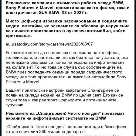
Рекламната кампания е съвместна работа между BMW,
Sony Pictures и Marvel, промотираща както филма, така и
електрическия SUV BMW iX3 от 2027 г.
Много шофьори изразиха разочарование в социалните
медии, смятайки, че рекламите са вбесяващо нарушение
на личното пространство в луксозен автомобил, който
притежават.
eu.usatoday.com/story/cars/news/2026/08/07
Рекламите може да се появяват на екрана на телефона,
телевизора или лаптопа ви, но как бихте се почувствали, ако
непоискана реклама се появи на екрана за инфотейнмънт
на колата ви? Точно това се случва със собствениците на
BMW през последните седмици поради сътрудничеството
между немския производител на луксозни автомобили Sony
Pictures и Marvel.
Вашият приятелски настроен квартален Спайдърмен се
появи на хиляди екрани на BMW по целия свят. Ето как се
случи това и как реагират шофьорите и потенциалните
купувачи.
Рекламите на „Спайдърмен: Чисто нов ден“ превземат
екраните на инфотейнмънт системите на BMW
„Спайдърмен: Чисто нов ден“ поставя рекорди в боксофиса,
като е спечелил 360 милиона долара в