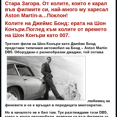
Стара Загора. От колите, които е карал
във филмите си, най-много му харесал
Aston Martin-а…Поклон!
Колите на Джеймс Бонд: ерата на Шон
Конъри.Поглед към колите от времето
на Шон Конъри като 007.
Третият филм на Шон Конъри като Джеймс Бонд
представи типичния автомобил на Бонд – Aston Martin
DB5. Оборудван с разнообразни джаджи, той остава
любимец на
феновете и се е връщал в поредицата многократно.
Но в началото не е бил там. Тук разглеждаме този DB5,
както и други автомобили, появили се във филмите за