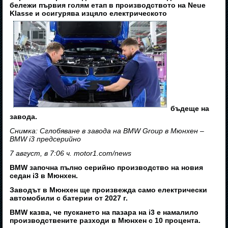
бележи първия голям етап в производството на Neue
Klasse и осигурява изцяло електрическото
бъдеще на
завода.
Снимка: Сглобяване в завода на BMW Group в Мюнхен –
BMW i3 предсерийно
7 август, в 7:06 ч. motor1.com/news
BMW започна пълно серийно производство на новия
седан i3 в Мюнхен.
Заводът в Мюнхен ще произвежда само електрически
автомобили с батерии от 2027 г.
BMW казва, че пускането на пазара на i3 е намалило
производствените разходи в Мюнхен с 10 процента.