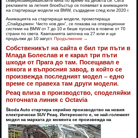
северноамериканските кина по време на дебюта си. Сега
рекламите за летния блокбъстър се появяват в анимациите
на стартиращи модели на BMW, създадени след юли 2020 г.
Анимацията на стартиращи модели, промотираща
„Спайдърмен: Чисто нов ден“, се показва на операционни
системи на BMW от 7 до 10 и беше пусната в повече от 70
страни по света. Кампанията започна на 27 юли и ще
продължи до 10 август.
Продължение
→
Собственикът на сайта е бил три пъти в
Млада Болеслав и е карал три пъти
шкоди от Прага до там. Посещавал е
някога и въпросния завод, в който се
произвежда последният модел – едно
време се правеха там други модели.
Peaq влиза в производство, споделяйки
поточната линия с Octavia
Škoda Auto стартира серийно производство на новия
електрически SUV Peaq. Интересното е, че най-големият
модел на марката до момента се произвежда на