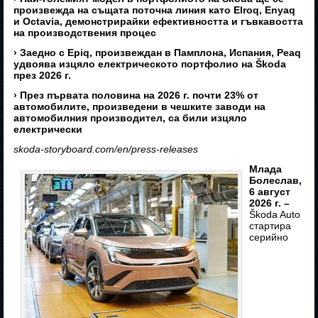
произвежда на същата поточна линия като Elroq, Enyaq
и Octavia, демонстрирайки ефективността и гъвкавостта
на производствения процес
› Заедно с Epiq, произвеждан в Памплона, Испания, Peaq
удвоява изцяло електрическото портфолио на Škoda
през 2026 г.
› През първата половина на 2026 г. почти 23% от
автомобилите, произведени в чешките заводи на
автомобилния производител, са били изцяло
електрически
skoda-storyboard.com/en/press-releases
Млада
Болеслав,
6 август
2026 г. –
Škoda Auto
стартира
серийно