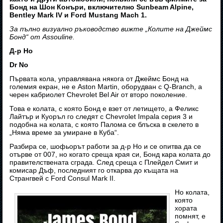
Бонд на Шон Конъри, включително Sunbeam Alpine,
Bentley Mark IV и Ford Mustang Mach 1.
За пълно визуално ръководство вижте „Колите на Джеймс
Бонд“ от Assouline.
Д-р Но
Dr No
Първата кола, управлявана някога от Джеймс Бонд на
големия екран, не е Aston Martin, оборудван с Q-Branch, а
черен кабриолет Chevrolet Bel Air от второ поколение.
Това е колата, с която Бонд е взет от летището, а Феликс
Лайтър и Куоръл го следят с Chevrolet Impala серия 3 и
подобна на колата, с която Палома се блъска в скелето в
„Няма време за умиране в Куба“.
Разбира се, шофьорът работи за д-р Но и се опитва да се
отърве от 007, но когато среща края си, Бонд кара колата до
правителствената сграда. След среща с Плейдел Смит и
комисар Дъф, последният го откарва до къщата на
Странгвей с Ford Consul Mark II.
Но колата,
която
хората
помнят, е