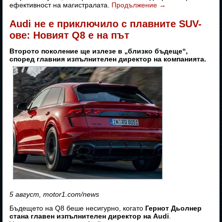
ефективност на магистралата.
Продължение
→
Audi не е приключило с плавните SUV-
ове: Новият Q8 е на път
Второто поколение ще излезе в „близко бъдеще“,
според главния изпълнителен директор на компанията.
5 август, motor1.com/news
Бъдещето на Q8 беше несигурно, когато
Гернот Дьолнер
стана главен изпълнителен директор на Audi
.