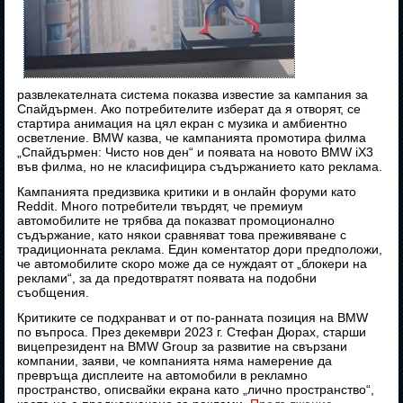
развлекателната система показва известие за кампания за
Спайдърмен. Ако потребителите изберат да я отворят, се
стартира анимация на цял екран с музика и амбиентно
осветление. BMW казва, че кампанията промотира филма
„Спайдърмен: Чисто нов ден“ и появата на новото BMW iX3
във филма, но не класифицира съдържанието като реклама.
Кампанията предизвика критики и в онлайн форуми като
Reddit. Много потребители твърдят, че премиум
автомобилите не трябва да показват промоционално
съдържание, като някои сравняват това преживяване с
традиционната реклама. Един коментатор дори предположи,
че автомобилите скоро може да се нуждаят от „блокери на
реклами“, за да предотвратят появата на подобни
съобщения.
Критиките се подхранват и от по-ранната позиция на BMW
по въпроса. През декември 2023 г. Стефан Дюрах, старши
вицепрезидент на BMW Group за развитие на свързани
компании, заяви, че компанията няма намерение да
превръща дисплеите на автомобили в рекламно
пространство, описвайки екрана като „лично пространство“,