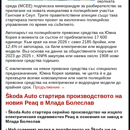
околната
среда (MCEE) подписаха меморандум за разбирателство за
прилагане на новата инициатива в полицейския участък
Гангнам в Сеул. Трите правителствени агенции също така
стартираха пилотен проект за екологично полицейско
управление по време на събитието.
Автопаркът на полицейските превозни средства на Южна
Корея в момента се състои от приблизително 17 600
единици. Към края на юни 2026 г. само 2185 бройки, или
12,4% от автопарка, са били електрически или водородни
модели. Въз основа на данни за обществените поръчки от
2023 до 2025 г., KNPA закупува или наема около 1908 нови
превозни средства годишно.
С изключение на някои превозни средства със специално
предназначение, Южна Корея заявява, че целта ѝ е да
прехвърли всички новозакупени или наети полицейски
превозни средства на електрически и водородни модели до
крайния срок.
Продължение
→
Škoda Auto стартира производството на
новия Peaq в Млада Болеслав
› Škoda Auto стартира серийно производство на изцяло
електрическия седемместен Peaq в основния си завод в
Млада Болеслав
› Най-големият модел в портфолиото на Škoda ще се