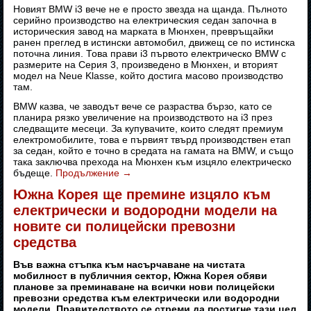
Новият BMW i3 вече не е просто звезда на щанда. Пълното
серийно производство на електрическия седан започна в
историческия завод на марката в Мюнхен, превръщайки
ранен преглед в истински автомобил, движещ се по истинска
поточна линия. Това прави i3 първото електрическо BMW с
размерите на Серия 3, произведено в Мюнхен, и вторият
модел на Neue Klasse, който достига масово производство
там.
BMW казва, че заводът вече се разраства бързо, като се
планира рязко увеличение на производството на i3 през
следващите месеци. За купувачите, които следят премиум
електромобилите, това е първият твърд производствен етап
за седан, който е точно в средата на гамата на BMW, и също
така заключва прехода на Мюнхен към изцяло електрическо
бъдеще.
Продължение
→
Южна Корея ще премине изцяло към
електрически и водородни модели на
новите си полицейски превозни
средства
Във важна стъпка към насърчаване на чистата
мобилност в публичния сектор, Южна Корея обяви
планове за преминаване на всички нови полицейски
превозни средства към електрически или водородни
модели. Правителството се стреми да постигне тази цел