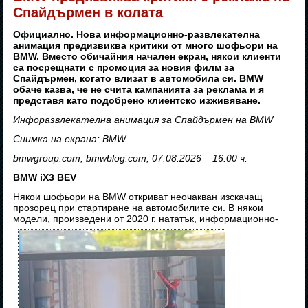
Спайдърмен в колата
Официално. Нова информационно-развлекателна
анимация предизвиква критики от много шофьори на
BMW. Вместо обичайния начален екран, някои клиенти
са посрещнати с промоция за новия филм за
Спайдърмен, когато влизат в автомобила си. BMW
обаче казва, че не счита кампанията за реклама и я
представя като подобрено клиентско изживяване.
Инфоразвлекателна анимация за Спайдърмен на BMW
Снимка на екрана: BMW
bmwgroup.com, bmwblog.com, 07.08.2026 – 16:00 ч.
BMW iX3 BEV
Някои шофьори на BMW откриват неочакван изскачащ
прозорец при стартиране на автомобилите си. В някои
модели, произведени от 2020 г. нататък, информационно-