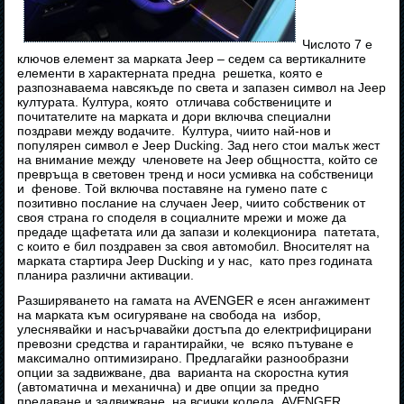
Числото 7 е
ключов елемент за марката Jeep – седем са вертикалните
елементи в характерната предна решетка, която е
разпознаваема навсякъде по света и запазен символ на Jeep
културата. Култура, която отличава собствениците и
почитателите на марката и дори включва специални
поздрави между водачите. Култура, чиито най-нов и
популярен символ е Jeep Ducking. Зад него стои малък жест
на внимание между членовете на Jeep общността, който се
превръща в световен тренд и носи усмивка на собственици
и фенове. Той включва поставяне на гумено пате с
позитивно послание на случаен Jeep, чиито собственик от
своя страна го споделя в социалните мрежи и може да
предаде щафетата или да запази и колекционира патетата,
с които е бил поздравен за своя автомобил. Вносителят на
марката стартира Jeep Ducking и у нас, като през годината
планира различни активации.
Разширяването на гамата на AVENGER е ясен ангажимент
на марката към осигуряване на свобода на избор,
улеснявайки и насърчавайки достъпа до електрифицирани
превозни средства и гарантирайки, че всяко пътуване е
максимално оптимизирано. Предлагайки разнообразни
опции за задвижване, два варианта на скоростна кутия
(автоматична и механична) и две опции за предно
предаване и задвижване на всички колела, AVENGER