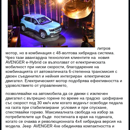
литров
мотор, но в комбинация с 48-волтова хибридна система.
Чрез тази авангардна технология клиентите на новия
AVENGER e-Hybrid се възползват от електрическата
мобилност при ниски скорости, благодарение на
комбинацията от автоматичната 6-степенна трансмисия с
двоен съединител и нейния интегриран електрически
двигател. Електрическият мотор подобрява ефективността и
удоволствието от управлението,
позволявайки на автомобила да се движи с изключен
двигател с вътрешно горене по време на градско шофиране
със скорост под 30 км/ч или когато водачът освободи педала
на газта при стабилизирани условия и при спускане,
спестявайки гориво. Максималната свобода на избор за
потребителите ще бъде постигната в края на годината,
когато се очаква и революционната 4х4 хибридна версия на
модела. Jeep AVENGER 4хе обединява компактността и