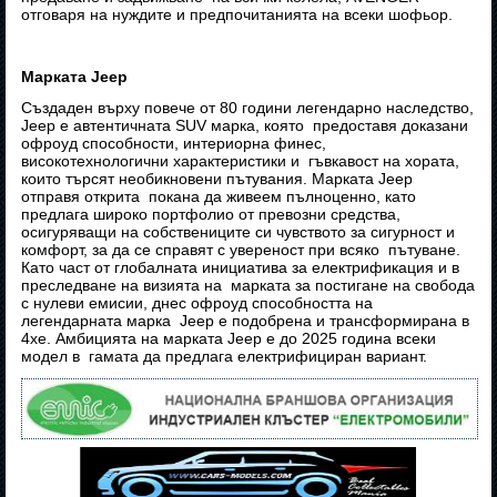
отговаря на нуждите и предпочитанията на всеки шофьор.
Марката Jeep
Създаден върху повече от 80 години легендарно наследство,
Jeep е автентичната SUV марка, която предоставя доказани
офроуд способности, интериорна финес,
високотехнологични характеристики и гъвкавост на хората,
които търсят необикновени пътувания. Марката Jeep
отправя открита покана да живеем пълноценно, като
предлага широко портфолио от превозни средства,
осигуряващи на собствениците си чувството за сигурност и
комфорт, за да се справят с увереност при всяко пътуване.
Като част от глобалната инициатива за електрификация и в
преследване на визията на марката за постигане на свобода
с нулеви емисии, днес офроуд способността на
легендарната марка Jeep е подобрена и трансформирана в
4xe. Амбицията на марката Jeep е до 2025 година всеки
модел в гамата да предлага електрифициран вариант.