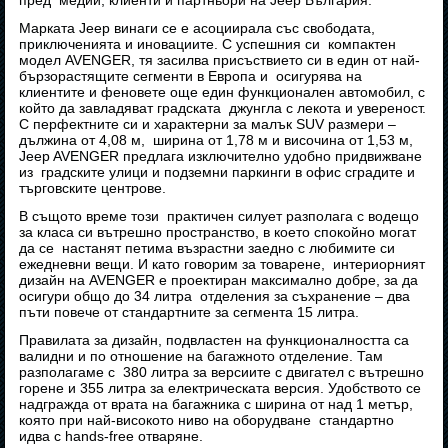
пред медии, клиенти и партньори на Jeep България.
Марката Jeep винаги се е асоциирала със свободата,
приключенията и иновациите. С успешния си компактен
модел AVENGER, тя засилва присъствието си в един от най-
бързорастящите сегменти в Европа и осигурява на
клиентите и феновете още един функционален автомобил, с
който да завладяват градската джунгла с лекота и увереност.
С перфектните си и характерни за малък SUV размери –
дължина от 4,08 м, ширина от 1,78 м и височина от 1,53 м,
Jeep AVENGER предлага изключително удобно придвижване
из градските улици и подземни паркинги в офис сградите и
търговските центрове.
В същото време този практичен силует разполага с водещо
за класа си вътрешно пространство, в което спокойно могат
да се настанят петима възрастни заедно с любимите си
ежедневни вещи. И като говорим за товарене, интериорният
дизайн на AVENGER е проектиран максимално добре, за да
осигури общо до 34 литра отделения за съхранение – два
пъти повече от стандартните за сегмента 15 литра.
Правилата за дизайн, подвластен на функционалността са
валидни и по отношение на багажното отделение. Там
разполагаме с 380 литра за версиите с двигател с вътрешно
горене и 355 литра за електрическата версия. Удобството се
надгражда от врата на багажника с ширина от над 1 метър,
която при най-високото ниво на оборудване стандартно
идва с hands-free отваряне.