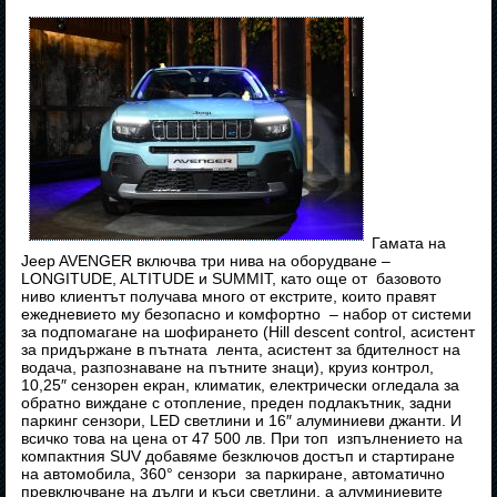
Гамата на
Jeep AVENGER включва три нива на оборудване –
LONGITUDE, ALTITUDE и SUMMIT, като още от базовото
ниво клиентът получава много от екстрите, които правят
ежедневието му безопасно и комфортно – набор от системи
за подпомагане на шофирането (Hill descent control, асистент
за придържане в пътната лента, асистент за бдителност на
водача, разпознаване на пътните знаци), круиз контрол,
10,25″ сензорен екран, климатик, електрически огледала за
обратно виждане с отопление, преден подлакътник, задни
паркинг сензори, LED светлини и 16″ алуминиеви джанти. И
всичко това на цена от 47 500 лв. При топ изпълнението на
компактния SUV добавяме безключов достъп и стартиране
на автомобила, 360° сензори за паркиране, автоматично
превключване на дълги и къси светлини, а алуминиевите