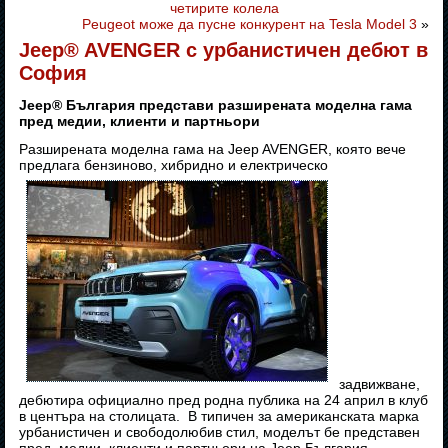
четирите колела
Peugeot може да пусне конкурент на Tesla Model 3
»
Jeep® AVENGER с урбанистичен дебют в
София
Jeep® България представи разширената моделна гама
пред медии, клиенти и партньори
Разширената моделна гама на Jeep AVENGER, която вече
предлага бензиново, хибридно и електрическо
задвижване,
дебютира официално пред родна публика на 24 април в клуб
в центъра на столицата. В типичен за американската марка
урбанистичен и свободолюбив стил, моделът бе представен