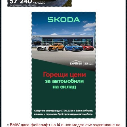
«
BMW дава фейслифт на i4 и нов модел със задвижване на