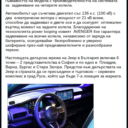
гъвкавостта на модела с производителността на системата
за задвижване на четирите колела.
Автомобилът ще съчетава двигател със 136 к.с. (100 кВ) с
два електрически мотора с мощност от 21 кВ всеки,
способни да задвижват и двете оси и да осигурят оптимален
въртящ момент на задните колела. Благодарение на
технологията power looping новият AVENGER 4xe гарантира
задвижване на всички колела, независимо от заряда на
батерията, осигурявайки безпроблемно и уверено
шофиране през най-предизвикателните и разнообразни
терени.
Настоящата дилърска мрежа на Jeep в България включва 6
точки – 2 представителства в София и по едно в Пловдив,
Варна, Бургас и Стара Загора. Предстои към дилърствата на
Jeep в страната да се присъедини и търговско – сервизен
комплекс в град Русе, който ще бъде 7-а локация за марката.