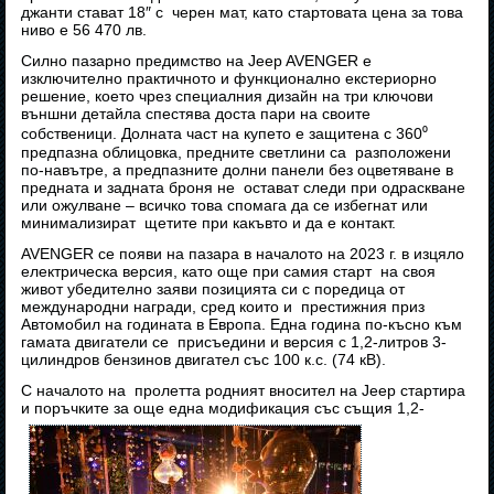
джанти стават 18″ с черен мат, като стартовата цена за това
ниво е 56 470 лв.
Силно пазарно предимство на Jeep AVENGER е
изключително практичното и функционално екстериорно
решение, което чрез специалния дизайн на три ключови
външни детайла спестява доста пари на своите
собственици. Долната част на купето е защитена с 360⁰
предпазна облицовка, предните светлини са разположени
по-навътре, а предпазните долни панели без оцветяване в
предната и задната броня не остават следи при одраскване
или ожулване – всичко това спомага да се избегнат или
минимализират щетите при какъвто и да е контакт.
AVENGER се появи на пазара в началото на 2023 г. в изцяло
електрическа версия, като още при самия старт на своя
живот убедително заяви позицията си с поредица от
международни награди, сред които и престижния приз
Автомобил на годината в Европа. Една година по-късно към
гамата двигатели се присъедини и версия с 1,2-литров 3-
цилиндров бензинов двигател със 100 к.с. (74 кВ).
С началото на пролетта родният вносител на Jeep стартира
и поръчките за още една модификация със същия 1,2-