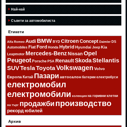
Най-най
Съвети за автомобилиста
Етикети
BMW
Citroen
Audi
Concept
BYD
DS
Alfa Romeo
Daimler
Ford
Hybrid
Fiat
Hyundai
Kia
Automobiles
Honda
Jeep
Opel
Mercedes-Benz
Nissan
Leapmotor
Peugeot
Stellantis
Skoda
Renault
Porsche
PSA
Volkswagen
SUV
Tesla
Toyota
Volvo
Пазари
Европа
автосалон
Китай
батерии
електробуси
електромобил
електромобили
на горивни клетки
колекция
производство
продажби
на търг
рекорд
юбилей
Архив