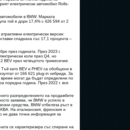
торият електрически автомобил Rolls-
е автомобили в BMW. Марката
па той е дори 17,4% с 426 594 от 2
 атрактивни електрически версии:
ставки спаднаха със 17,1 процента –
ре през годината. През 2023 г.
лектрически коли през Q4, но
42 BEV през четвъртото тримесечие.
. Тъй като BEV и PHEV са обобщени в
зултат от 166 621 plug-in хибрида. За
о време могат да бъдат определени по
 поредна година. През 2022 г. все
 нито разпределението на продажбите
осто заявява, че BMW е успяло в
возни средства, BMW отбеляза ръст в
а KBA. На италианския, френския и
о не дава точна информация за
ната се характеризира със спиране на