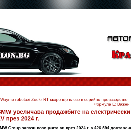
«
Waymo robotaxi Zeekr RT скоро ще влезе в серийно производство
Формула Е: Важни 
BMW увеличава продажбите на електрически 
V през 2024 г.
MW Group запази позицията си през 2024 г. с 426 594 доставе