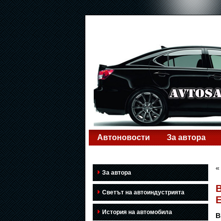
Автоновости
За автора
За автора
Светът на автоиндустрията
E
История на автомобила
B