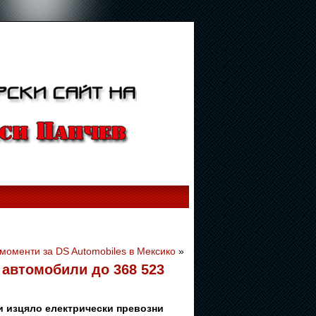
моменти за DS Automobiles в Мексико
»
автомобили до 368 523
ни изцяло електрически превозни