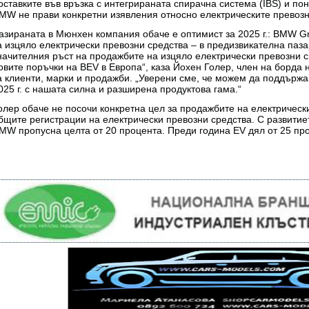
оставките във връзка с интегрираната спирачна система (IBS) и пон
MW не прави конкретни изявления относно електрическите превозн
азираната в Мюнхен компания обаче е оптимист за 2025 г.: BMW G
а изцяло електрически превозни средства – в предизвикателна пазар
начителния ръст на продажбите на изцяло електрически превозни ср
овите поръчки на BEV в Европа“, каза Йохен Голер, член на борда
а клиенти, марки и продажби. „Уверени сме, че можем да поддърж
025 г. с нашата силна и разширена продуктова гама.“
олер обаче не посочи конкретна цел за продажбите на електрическ
бщите регистрации на електрически превозни средства. С развитие
MW пропусна целта от 20 процента. Преди година EV дял от 25 пр