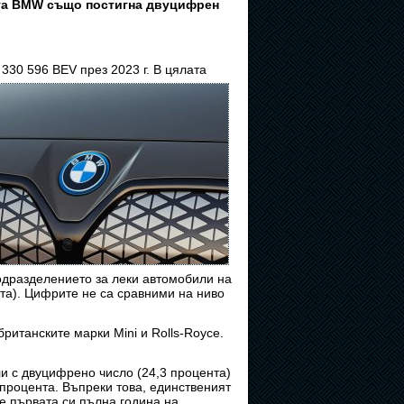
ката BMW също постигна двуцифрен
 330 596 BEV
през 2023 г. В цялата
одразделението за леки автомобили на
та). Цифрите не са сравними на ниво
ританските марки Mini и Rolls-Royce.
и с двуцифрено число (24,3 процента)
 процента. Въпреки това, единственият
е първата си пълна година на