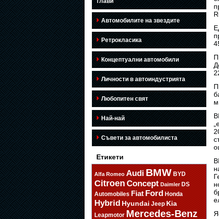
глави
п
R
Автомобилите на звездите
Е
п
Ретрокласика
4
П
Концептуални автомобили
Д
2
Личности в автоиндустрията
П
б
Любопитен свят
м
B
Най-най
„
2
Съвети за автомобилиста
с
о
Етикети
B
н
BMW
Audi
BYD
Alfa Romeo
Г
Citroen
Concept
н
DS
Daimler
б
Ford
Fiat
Automobiles
Honda
е
Hybrid
Hyundai
Kia
Jeep
Mercedes-Benz
Я
Leapmotor