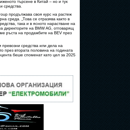
иженото търсене в Китай – но и тук
и средства.
roup продължава своя курс на растеж
на среда. „Това се отразява както в
едства, така и в ясното нарастване на
 на директорите на BMW AG, отговарящ
аме ръста на продажбите на BEV през
и превозни средства или дела на
то през втората половина на годината
оцента беше споменат като цел за 2025