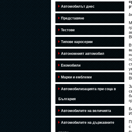
с
р
Автомобилът днес
b
Представяне
М
г
Тестове
а
B
Типове каросерии
В
в
Автономният автомобил
н
г
с
Екомобили
у
т
Марки и емблеми
B
З
Автомобилизацията при соца в
с
б
България
г
Б
Автомобилите на величията
И
П
Автомобилите на държавните
с
е