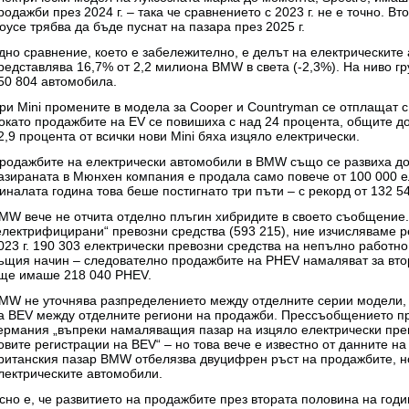
родажби през 2024 г. – така че сравнението с 2023 г. не е точно. В
oyce трябва да бъде пуснат на пазара през 2025 г.
дно сравнение, което е забележително, е делът на електрическит
редставлява 16,7% от 2,2 милиона BMW в света (-2,3%). На ниво гру
50 804 автомобила.
ри Mini промените в модела за Cooper и Countryman се отплащат с
окато продажбите на EV се повишиха с над 24 процента, общите до
2,9 процента от всички нови Mini бяха изцяло електрически.
родажбите на електрически автомобили в BMW също се развиха доб
азираната в Мюнхен компания е продала само повече от 100 000 е
иналата година това беше постигнато три пъти – с рекорд от 132 5
MW вече не отчита отделно плъгин хибридите в своето съобщение
електрифицирани“ превозни средства (593 215), ние изчисляваме ре
023 г. 190 303 електрически превозни средства на непълно работн
ъщия начин – следователно продажбите на PHEV намаляват за втора
ще имаше 218 040 PHEV.
MW не уточнява разпределението между отделните серии модели,
а BEV между отделните региони на продажби. Прессъобщението пр
ермания „въпреки намаляващия пазар на изцяло електрически пре
овите регистрации на BEV“ – но това вече е известно от данните н
ританския пазар BMW отбелязва двуцифрен ръст на продажбите, н
лектрическите автомобили.
сно е, че развитието на продажбите през втората половина на годи