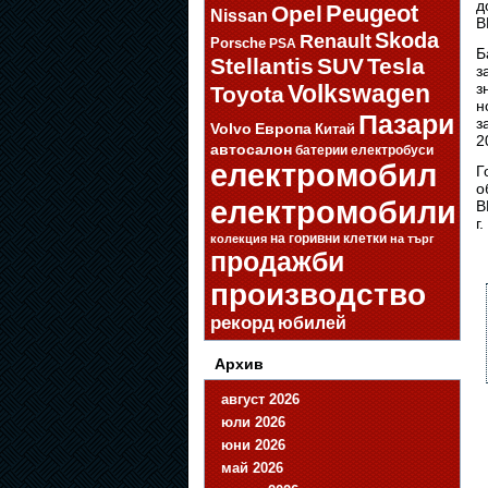
д
Opel
Peugeot
Nissan
B
Skoda
Renault
Porsche
PSA
Б
Stellantis
SUV
Tesla
з
Volkswagen
з
Toyota
н
Пазари
з
Volvo
Европа
Китай
2
автосалон
батерии
електробуси
електромобил
Г
о
електромобили
B
г.
на горивни клетки
колекция
на търг
продажби
производство
рекорд
юбилей
Архив
август 2026
юли 2026
юни 2026
май 2026