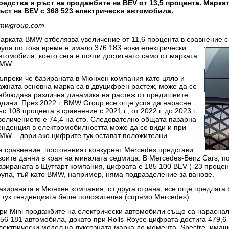
редства и ръст на продажбите на BEV от 13,5 процента. Мар
ъст на BEV с 368 523 електрически автомобила.
mwgroup.com
арката BMW отбелязва увеличение от 11,6 процента в сравнение с
рупа по това време е имало 376 183 нови електрически
втомобила, което сега е почти достигнато само от марката
MW.
ъпреки че базираната в Мюнхен компания като цяло и
ажната основна марка са в двуцифрен растеж, може да се
аблюдава различна динамика на растеж от предишните
одини. През 2022 г. BMW Group все още успя да нарасне
ъс 108 процента в сравнение с 2021 г.; от 2022 г. до 2023 г.
величението е 74,4 на сто. Следователно общата пазарна
енденция в електромобилността може да се види и при
MW – дори ако цифрите тук остават положителни.
а сравнение: постоянният конкурент Mercedes представи
воите данни в края на миналата седмица. В Mercedes-Benz Cars, п
азираната в Щутгарт компания, цифрата е 185 100 BEV (-23 процен
рупа, тъй като BMW, например, няма подразделение за ванове.
азираната в Мюнхен компания, от друга страна, все още предлага б
 тук тенденцията беше положителна (спрямо Mercedes).
ри Mini продажбите на електрически автомобили също са нараснал
 56 181 автомобила, докато при Rolls-Royce цифрата достига 479,6
лектрически модел на луксозната марка до момента, Spectre, имаш