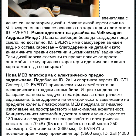
впечатлява с
ясния си, неповторим дизайн. Новият дизайнерски език на
Volkswagen също така се основава на характерни елементи в
ID. EVERY1.
Ръководителят на дизайна на Volkswagen
Андреас Миндт:
„Нашата амбиция беше да създадем нещо
смело, но достъпно. ID. EVERY1 има самоуверен външен
вид, но остава харесван – благодарение на детайли като
динамичните предни светлини и „усмихнатата“ задна част.
Тези дизайнерски елементи го правят повече от просто
автомобил: те му придават характер и идентичност, с които
хората могат да се свържат.“
Нова MEB платформа с електрическо предно
задвижване
. Подобно на ID. 2all и спортната версия ID. GTI
Concept, ID. EVERY1 принадлежи към семейството на
електрическите градски автомобили. И трите модела са
базирани на новата модулна платформа за електрическо
задвижване. Благодарение на електрическото задвижване на
предните колела, платформата MEB предлага оптимално
използване на пространството и максимална ефективност.
Концептуалният автомобил достига максимална скорост от
130 км/ч и се задвижва от новоразработен електрически
двигател със 70 кВт (95 к.с.). Пробегът е най-малко 250
километра. С дължина от 3880 мм, ID. EVERY1 е
позициониран между предишния up! (3600 мм), ID. 2all (4050