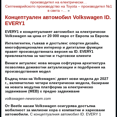
производител на електрически…
Септемврийското производство на Toyota – производител №1
в света –…
»
Концептуален автомобил Volkswagen ID.
EVERY1
EVERY1 е концептуалният автомобил за електрически
Volkswagen на цена от 20 000 евро от Европа за Европа
Интелигентен, гъвкав и достъпен: спортен дизайн,
многофункционален интериор и дигитални функции
правят производствената версия на ID. EVERY1
привлекателна за частни и търговски клиенти
Винаги актуален: нова мощна софтуерна архитектура
позволява доживотни актуализации и подобрения на
производствения модел
Бъдещ план на Volkswagen: девет нови модела до 2027
г., включително четири електрически модела, базирани
на новата модулна платформа за електрическо
задвижване (MEB) с предно задвижване
volkswagen-newsroom.com
От Beetle насам Volkswagen осигурява достъпна
мобилност за милиони хора с компактни и харесвани
автомобили.
С концептуалния автомобил ID. EVERY 1