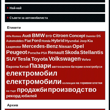
Най-най
Съвети за автомобилиста
Етикети
BMW
Citroen
Audi
Concept
BYD
DS
Alfa Romeo
Daimler
Ford
Hybrid
Fiat
Hyundai
Kia
Automobiles
Honda
Jeep
Opel
Mercedes-Benz
Nissan
Leapmotor
Peugeot
Stellantis
Skoda
Renault
Porsche
PSA
Volkswagen
SUV
Tesla
Toyota
Volvo
Пазари
Европа
автосалон
Китай
батерии
електробуси
електромобил
електромобили
на горивни клетки
колекция
производство
продажби
на търг
рекорд
юбилей
Архив