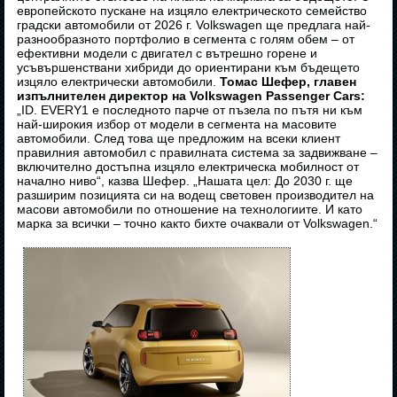
европейското пускане на изцяло електрическото семейство
градски автомобили от 2026 г. Volkswagen ще предлага най-
разнообразното портфолио в сегмента с голям обем – от
ефективни модели с двигател с вътрешно горене и
усъвършенствани хибриди до ориентирани към бъдещето
изцяло електрически автомобили.
Томас Шефер, главен
изпълнителен директор на Volkswagen Passenger Cars:
„ID. EVERY1 е последното парче от пъзела по пътя ни към
най-широкия избор от модели в сегмента на масовите
автомобили. След това ще предложим на всеки клиент
правилния автомобил с правилната система за задвижване –
включително достъпна изцяло електрическа мобилност от
начално ниво“, казва Шефер. „Нашата цел: До 2030 г. ще
разширим позицията си на водещ световен производител на
масови автомобили по отношение на технологиите. И като
марка за всички – точно както бихте очаквали от Volkswagen.“