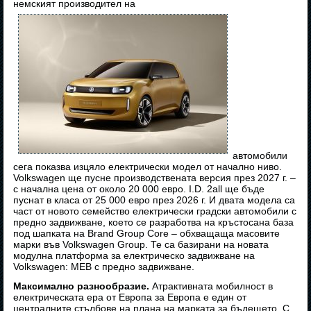
немският производител на
автомобили
сега показва изцяло електрически модел от начално ниво.
Volkswagen ще пусне производствената версия през 2027 г. –
с начална цена от около 20 000 евро. I.D. 2all ще бъде
пуснат в класа от 25 000 евро през 2026 г. И двата модела са
част от новото семейство електрически градски автомобили с
предно задвижване, което се разработва на кръстосана база
под шапката на Brand Group Core – обхващаща масовите
марки във Volkswagen Group. Те са базирани на новата
модулна платформа за електрическо задвижване на
Volkswagen: MEB с предно задвижване.
Максимално разнообразие.
Атрактивната мобилност в
електрическата ера от Европа за Европа е един от
централните стълбове на плана на марката за бъдещето. С