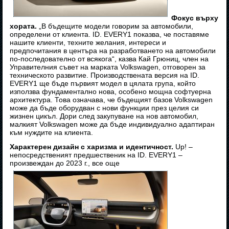
Фокус върху
хората.
„В бъдещите модели говорим за автомобили,
определени от клиента. ID. EVERY1 показва, че поставяме
нашите клиенти, техните желания, интереси и
предпочитания в центъра на разработването на автомобили
по-последователно от всякога“, казва Кай Грюниц, член на
Управителния съвет на марката Volkswagen, отговорен за
техническото развитие. Производствената версия на ID.
EVERY1 ще бъде първият модел в цялата група, който
използва фундаментално нова, особено мощна софтуерна
архитектура. Това означава, че бъдещият базов Volkswagen
може да бъде оборудван с нови функции през целия си
жизнен цикъл. Дори след закупуване на нов автомобил,
малкият Volkswagen може да бъде индивидуално адаптиран
към нуждите на клиента.
Характерен дизайн с харизма и идентичност.
Up! –
непосредственият предшественик на ID. EVERY1 –
произвеждан до 2023 г., все още