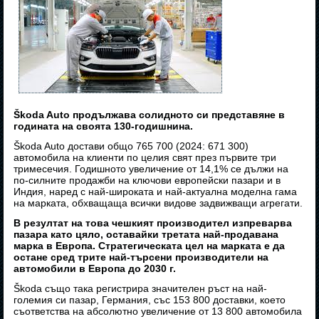
Škoda Auto продължава солидното си представяне в
годината на своята 130-годишнина.
Škoda Auto достави общо 765 700 (2024: 671 300)
автомобила на клиенти по целия свят през първите три
тримесечия. Годишното увеличение от 14,1% се дължи на
по-силните продажби на ключови европейски пазари и в
Индия, наред с най-широката и най-актуална моделна гама
на марката, обхващаща всички видове задвижващи агрегати.
В резултат на това чешкият производител изпреварва
пазара като цяло, оставайки третата най-продавана
марка в Европа. Стратегическата цел на марката е да
остане сред трите най-търсени производители на
автомобили в Европа до 2030 г.
Škoda също така регистрира значителен ръст на най-
големия си пазар, Германия, със 153 800 доставки, което
съответства на абсолютно увеличение от 13 800 автомобила