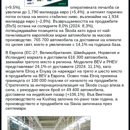
(+9,5%),
оперативната печалба се
увеличи до 1,790 милиарда евро (+5,4%), а нетният паричен
поток остана на много стабилно ниво, възлизайки на 1,934
милиарда евро (–2,8%). Възвръщаемостта на продажбите
(RoS) остана на солидните 8,0% (2024: 8,3%),
потвърждавайки позицията на Škoda като една от най-
печелившите европейски марки автомобили за масово
производство. 765 700 автомобила са доставени на клиенти
по целия свят, което е увеличение с 14,1% на годишна база.
В Европа (ЕС-27, Великобритания, Швейцария, Норвегия и
Исландия) марката е доставила 616 300 автомобила,
заемайки третото място в региона. Моделите BEV и PHEV
представляват 24,1% от доставките (2024: 11,1%), като
моделите Elroq и Enyaq се нареждат на трето и шесто място
в продажбите на BEV в Европа. Освен това Elroq премина
границата от 100 000 поръчки от началото на продажбите.
Стратегията за интернационализация на Škoda също влиза в
сила, с рекордно висок брой от 49 400 автомобила,
доставени на индийския пазар (+106,1%). Във Виетнам
производството на Kushaq започна по-рано тази година, а
производството и продажбите на Slavia започнаха през
септември.