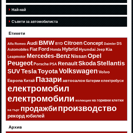
Най-най
Съвети за автомобилиста
Етикети
BMW
Citroen
Audi
Concept
BYD
DS
Alfa Romeo
Daimler
Ford
Hybrid
Fiat
Hyundai
Kia
Automobiles
Honda
Jeep
Opel
Mercedes-Benz
Nissan
Leapmotor
Peugeot
Stellantis
Skoda
Renault
Porsche
PSA
Volkswagen
SUV
Tesla
Toyota
Volvo
Пазари
Европа
автосалон
Китай
батерии
електробуси
електромобил
електромобили
на горивни клетки
колекция
производство
продажби
на търг
рекорд
юбилей
Архив