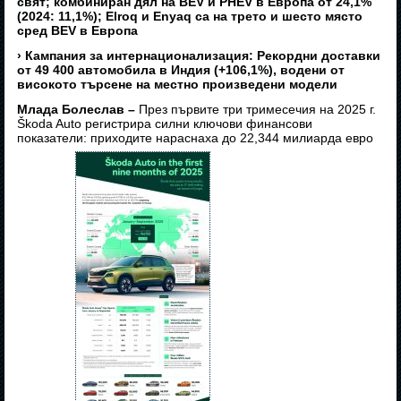
свят; комбиниран дял на BEV и PHEV в Европа от 24,1%
(2024: 11,1%); Elroq и Enyaq са на трето и шесто място
сред BEV в Европа
› Кампания за интернационализация: Рекордни доставки
от 49 400 автомобила в Индия (+106,1%), водени от
високото търсене на местно произведени модели
Млада Болеслав –
През първите три тримесечия на 2025 г.
Škoda Auto регистрира силни ключови финансови
показатели: приходите нараснаха до 22,344 милиарда евро