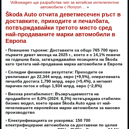
Volkswagen ще разработва чип за китайски интелигентни
автомобили с Horizon…
»
Škoda Auto отчита деветмесечен ръст в
доставките, приходите и печалбата,
потвърждавайки третото място сред
най-продаваните марки автомобили в
Европа
› Повишено търсене: Доставките са общо 765 700 през
първите девет месеца на 2025 г., което е с 14,1% повече
на годишна база, затвърждавайки позицията на Škoda
като третата най-продавана марка автомобили в Европа
› Солидни финансови резултати: Приходите се
увеличават до 22,344 млрд. евро (+9,5%), оперативната
печалба достига 1,790 млрд. евро (+5,4%), а нетният
паричен поток е общо 1,934 млрд. евро (−2,8%)
› Висока рентабилност: Възвръщаемостта на
продажбите от 8,0% (2024: 8,3%) потвърждава стабилен
бизнес модел, което прави Škoda Auto една от най-
печелившите европейски марки автомобили за масово
производство
› Електрификацията се ускорява: 150 700
електрифицирани автомобила са доставени по целия