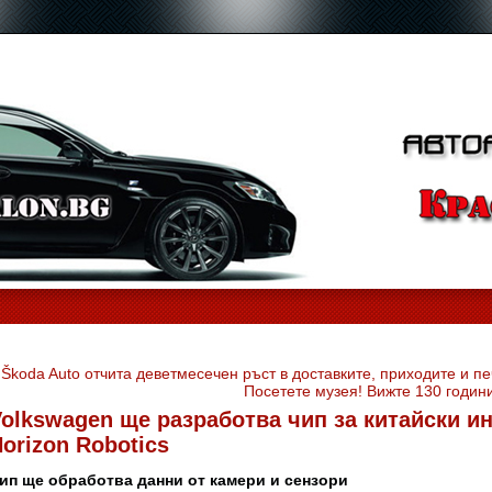
«
Škoda Auto отчита деветмесечен ръст в доставките, приходите и п
Посетете музея! Вижте 130 годин
olkswagen ще разработва чип за китайски и
orizon Robotics
ип ще обработва данни от камери и сензори