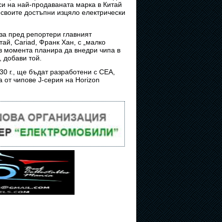
 си на най-продаваната марка в Китай
 своите достъпни изцяло електрически
за пред репортери главният
ай, Cariad, Франк Хан, с „малко
в момента планира да внедри чипа в
, добави той.
0 г., ще бъдат разработени с CEA,
 от чипове J-серия на Horizon