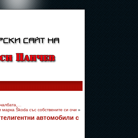
ечалбата,…
и марка Škoda със собствените си очи
»
нтелигентни автомобили с