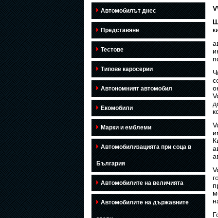
V
Автомобилът днес
Ш
к
Представяне
а
Тестове
и
п
Типове каросерии
Ч
с
о
Автономният автомобил
V
д
Екомобили
к
V
Марки и емблеми
и
К
Автомобилизацията при соца в
а
а
България
V
г
Автомобилите на величията
п
м
н
Автомобилите на държавните
Г