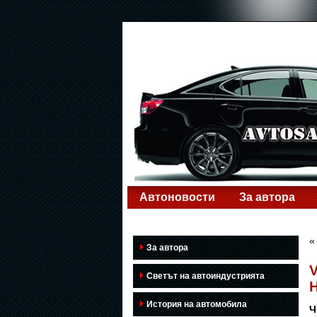
Автоновости
За автора
За автора
V
Светът на автоиндустрията
H
История на автомобила
Ч