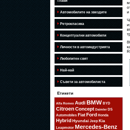
глави
м
о
и
Автомобилите на звездите
Ч
Ретрокласика
и
в
т
Концептуални автомобили
8
к
Личности в автоиндустрията
R
Любопитен свят
Най-най
Съвети за автомобилиста
Етикети
BMW
Audi
BYD
Alfa Romeo
Citroen
Concept
DS
Daimler
Ford
Fiat
Automobiles
Honda
Hybrid
Hyundai
Kia
Jeep
Mercedes-Benz
Leapmotor