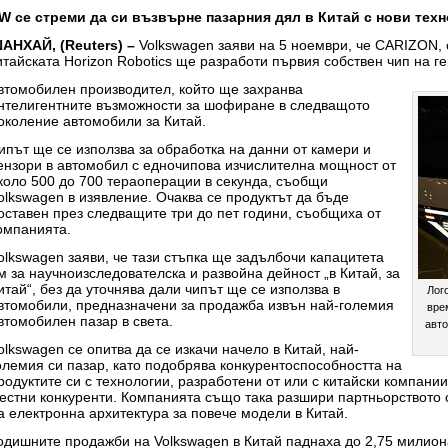
W се стреми да си възвърне пазарния дял в Китай с нови тех
АНХАЙ, (Reuters) –
Volkswagen заяви на 5 ноември, че CARIZON,
итайската Horizon Robotics ще разработи първия собствен чип на г
втомобилен производител, който ще захранва
нтелигентните възможности за шофиране в следващото
околение автомобили за Китай.
ипът ще се използва за обработка на данни от камери и
ензори в автомобил с едночипова изчислителна мощност от
коло 500 до 700 тераоперации в секунда, съобщи
olkswagen в изявление. Очаква се продуктът да бъде
оставен през следващите три до пет години, съобщиха от
омпанията.
olkswagen заяви, че тази стъпка ще задълбочи капацитета
м за научноизследователска и развойна дейност „в Китай, за
итай“, без да уточнява дали чипът ще се използва в
Лог
втомобили, предназначени за продажба извън най-големия
вре
втомобилен пазар в света.
авто
olkswagen се опитва да се изкачи начело в Китай, най-
олемия си пазар, като подобрява конкурентоспособността на
родуктите си с технологии, разработени от или с китайски компани
естни конкуренти. Компанията също така разшири партньорството 
а електронна архитектура за повече модели в Китай.
одишните продажби на Volkswagen в Китай паднаха до 2,75 милиона 