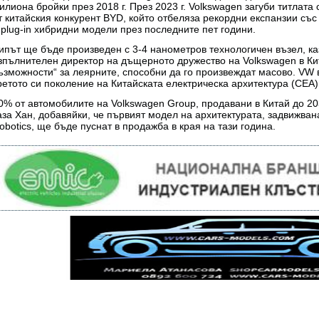
илиона бройки през 2018 г. През 2023 г. Volkswagen загуби титлата
т китайския конкурент BYD, който отбеляза рекордни експанзии със
 plug-in хибридни модели през последните пет години.
ипът ще бъде произведен с 3-4 нанометров технологичен възел, ка
зпълнителен директор на дъщерното дружество на Volkswagen в Кит
ъзможности“ за леярните, способни да го произвеждат масово. VW 
ретото си поколение на Китайската електрическа архитектура (CEA)
0% от автомобилите на Volkswagen Group, продавани в Китай до 203
аза Хан, добавяйки, че първият модел на архитектурата, задвижвана
obotics, ще бъде пуснат в продажба в края на тази година.