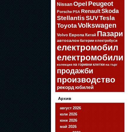
Opel
Peugeot
Nissan
Skoda
Renault
Porsche
PSA
Stellantis
SUV
Tesla
Volkswagen
Toyota
Пазари
Volvo
Европа
Китай
автосалон
батерии
електробуси
електромобил
електромобили
на горивни клетки
колекция
на търг
продажби
производство
рекорд
юбилей
Архив
август 2026
юли 2026
юни 2026
май 2026