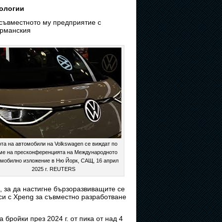
нологии
 съвместното му предприятие с
ерманския
ота на автомобили на Volkswagen се виждат по
ме на пресконференцията на Международното
мобилно изложение в Ню Йорк, САЩ, 16 април
2025 г. REUTERS
и, за да настигне бързоразвиващите се
си с Xpeng за съвместно разработване
бройки през 2024 г. от пика от над 4