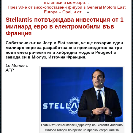
пътеписи и мемоари…
През 90-е от високопоставени фигури в General Motors East
Europe – Opel, и от…
»
Stellantis потвърждава инвестиция от 1
милиард евро в електромобили във
Франция
Собственикът на Jeep и Fiat заяви, че ще похарчи един
милиард евро за разработване и производство на три
нови електрически или хибридни модела Peugeot в
завода си в Мюлуз, Източна Франция.
Le Monde с
AFP
Главният изпълнителен директор на Stellantis Антонио
Филоса говори по време на пресконференция за