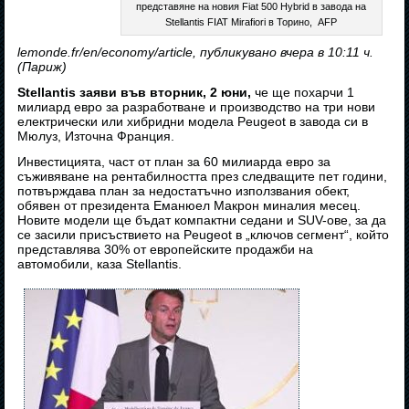
представяне на новия Fiat 500 Hybrid в завода на
Stellantis FIAT Mirafiori в Торино, AFP
lemonde.fr/en/economy/article, публикувано вчера в 10:11 ч.
(Париж)
Stellantis заяви във вторник, 2 юни,
че ще похарчи 1
милиард евро за разработване и производство на три нови
електрически или хибридни модела Peugeot в завода си в
Мюлуз, Източна Франция.
Инвестицията, част от план за 60 милиарда евро за
съживяване на рентабилността през следващите пет години,
потвърждава план за недостатъчно използвания обект,
обявен от президента Еманюел Макрон миналия месец.
Новите модели ще бъдат компактни седани и SUV-ове, за да
се засили присъствието на Peugeot в „ключов сегмент“, който
представлява 30% от европейските продажби на
автомобили, каза Stellantis.