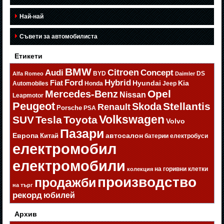
Най-най
Съвети за автомобилиста
Етикети
BMW
Citroen
Audi
Concept
BYD
DS
Alfa Romeo
Daimler
Ford
Hybrid
Fiat
Hyundai
Kia
Automobiles
Honda
Jeep
Opel
Mercedes-Benz
Nissan
Leapmotor
Peugeot
Stellantis
Skoda
Renault
Porsche
PSA
Volkswagen
SUV
Tesla
Toyota
Volvo
Пазари
Европа
автосалон
Китай
батерии
електробуси
електромобил
електромобили
на горивни клетки
колекция
производство
продажби
на търг
рекорд
юбилей
Архив