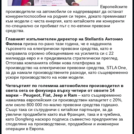
Европейските
производители на автомобили се надпреварват да останат
конкурентоспособни на родния си терен, докато преминават
към модели с чиста енергия, като китайските им конкуренти
по-специално си пробиват път с по-евтини превозни
средства.
Главният изпълнителен директор на Stellantis Антонио
Филоса
призна по-рано тази година, че е надценила
търсенето на електрически превозни средства, като е
направила огромно обезценяване на усилията си с 22
милиарда евро и е предизвикала стратегически преглед.
Оттогава компанията обяви нова платформа за
производство на електрически превозни средства, STLA One,
за да намали производствените разходи, като същевременно
ускори производството на нови модели.
Четвъртият по големина автомобилен производител в
света сега се фокусира върху четири от своите 14
марки
–
Peugeot, Fiat, Jeep и Ram
– като същевременно
намалява европейския си производствен капацитет с 20%,
или около 800 000 по-малко превозни средства годишно.
Също така си сътрудничи с китайски партньори, за да
увеличи продажбите както във Франция, така и в чужбина,
като Dongfeng наскоро подписа съвместно предприятие за
споделяне на производствени, продажбени и инженерни
операции в Европа.