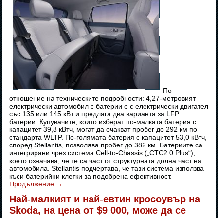
По
отношение на техническите подробности: 4,27-метровият
електрически автомобил с батерии е с електрически двигател
със 135 или 145 кВт и предлага два варианта за LFP
батерии. Купувачите, които изберат по-малката батерия с
капацитет 39,8 кВтч, могат да очакват пробег до 292 км по
стандарта WLTP. По-голямата батерия с капацитет 53,0 кВтч,
според Stellantis, позволява пробег до 382 км. Батериите са
интегрирани чрез система Cell-to-Chassis („CTC2.0 Plus“),
което означава, че те са част от структурната долна част на
автомобила. Stellantis подчертава, че тази система използва
къси батерийни клетки за подобрена ефективност.
Продължение
→
Най-малкият и най-евтин кросоувър на
Skoda, на цена от $9 000, може да се