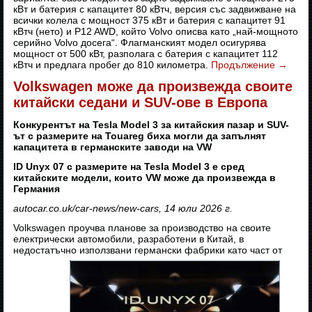
кВт и батерия с капацитет 80 кВтч, версия със задвижване на
всички колела с мощност 375 кВт и батерия с капацитет 91
кВтч (нето) и P12 AWD, който Volvo описва като „най-мощното
серийно Volvo досега“. Флагманският модел осигурява
мощност от 500 кВт, разполага с батерия с капацитет 112
кВтч и предлага пробег до 810 километра.
Продължение
→
Volkswagen може да произвежда своите
китайски седани и SUV-ове в Европа
Конкурентът на Tesla Model 3 за китайския пазар и SUV-
ът с размерите на Touareg биха могли да запълнят
капацитета в германските заводи на VW
ID Unyx 07 с размерите на Tesla Model 3 е сред
китайските модели, които VW може да произвежда в
Германия
autocar.co.uk/car-news/new-cars, 14 юли 2026 г.
Volkswagen проучва планове за производство на своите
електрически автомобили, разработени в Китай, в
недостатъчно използвани германски фабрики като част от