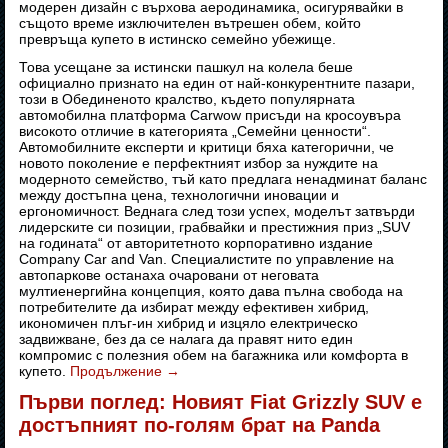
модерен дизайн с върхова аеродинамика, осигурявайки в
същото време изключителен вътрешен обем, който
превръща купето в истинско семейно убежище.
Това усещане за истински пашкул на колела беше
официално признато на един от най-конкурентните пазари,
този в Обединеното кралство, където популярната
автомобилна платформа Carwow присъди на кросоувъра
високото отличие в категорията „Семейни ценности“.
Автомобилните експерти и критици бяха категорични, че
новото поколение е перфектният избор за нуждите на
модерното семейство, тъй като предлага ненадминат баланс
между достъпна цена, технологични иновации и
ергономичност. Веднага след този успех, моделът затвърди
лидерските си позиции, грабвайки и престижния приз „SUV
на годината“ от авторитетното корпоративно издание
Company Car and Van. Специалистите по управление на
автопаркове останаха очаровани от неговата
мултиенергийна концепция, която дава пълна свобода на
потребителите да избират между ефективен хибрид,
икономичен плъг-ин хибрид и изцяло електрическо
задвижване, без да се налага да правят нито един
компромис с полезния обем на багажника или комфорта в
купето.
Продължение
→
Първи поглед: Новият Fiat Grizzly SUV е
достъпният по-голям брат на Panda