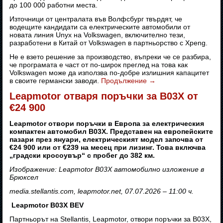
до 100 000 работни места.
Източници от централата във Волфсбург твърдят, че
водещите кандидати са електрическите автомобили от
новата линия Unyx на Volkswagen, включително тези,
разработени в Китай от Volkswagen в партньорство с Xpeng.
Не е взето решение за производство, въпреки че се разбира,
че програмата е част от по-широк преглед на това как
Volkswagen може да използва по-добре излишния капацитет
в своите германски заводи.
Продължение
→
Leapmotor отваря поръчки за B03X от
€24 900
Leapmotor отвори поръчки в Европа за електрическия
компактен автомобил B03X. Представен на европейските
пазари през януари, електрическият модел започва от
€24 900 или от €239 на месец при лизинг. Това включва
„градски кросоувър“ с пробег до 382 км.
Изображение: Leapmotor B03X автомобилно изложение в
Брюксел
media.stellantis.com, leapmotor.net, 07.07.2026 – 11:00 ч.
Leapmotor B03X BEV
Партньорът на Stellantis, Leapmotor, отвори поръчки за B03X,