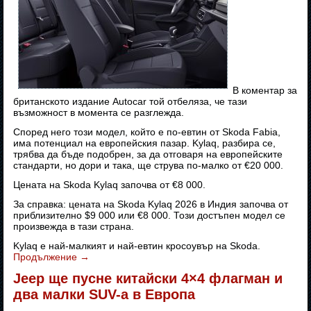
В коментар за
британското издание Autocar той отбеляза, че тази
възможност в момента се разглежда.
Според него този модел, който е по-евтин от Skoda Fabia,
има потенциал на европейския пазар. Kylaq, разбира се,
трябва да бъде подобрен, за да отговаря на европейските
стандарти, но дори и така, ще струва по-малко от €20 000.
Цената на Skoda Kylaq започва от €8 000.
За справка: цената на Skoda Kylaq 2026 в Индия започва от
приблизително $9 000 или €8 000. Този достъпен модел се
произвежда в тази страна.
Kylaq е най-малкият и най-евтин кросоувър на Skoda.
Продължение
→
Jeep ще пусне китайски 4×4 флагман и
два малки SUV-а в Европа