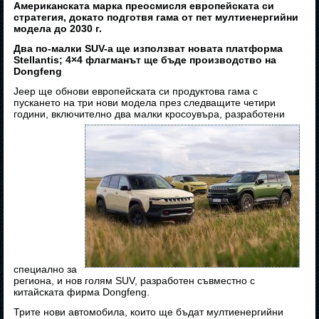
Американската марка преосмисля европейската си
стратегия, докато подготвя гама от пет мултиенергийни
модела до 2030 г.
Два по-малки SUV-а ще използват новата платформа
Stellantis; 4×4 флагманът ще бъде производство на
Dongfeng
Jeep ще обнови европейската си продуктова гама с
пускането на три нови модела през следващите четири
години, включително два малки кросоувъра, разработени
специално за
региона, и нов голям SUV, разработен съвместно с
китайската фирма Dongfeng.
Трите нови автомобила, които ще бъдат мултиенергийни