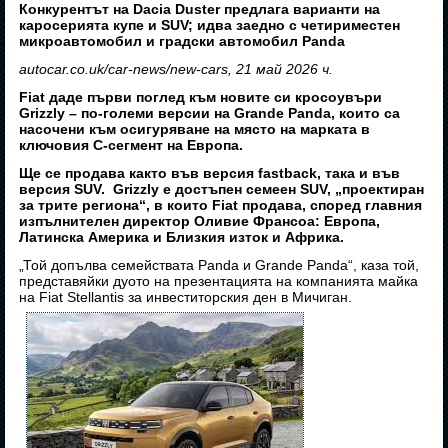
Конкурентът на Dacia Duster предлага варианти на
каросерията купе и SUV; идва заедно с четириместен
микроавтомобил и градски автомобил Panda
autocar.co.uk/car-news/new-cars, 21 май 2026 ч.
Fiat даде първи поглед към новите си кросоувъри
Grizzly – по-големи версии на Grande Panda, които са
насочени към осигуряване на място на марката в
ключовия C-сегмент на Европа.
Ще се продава както във версия fastback, така и във
версия SUV. Grizzly е достъпен семеен SUV, „проектиран
за трите региона“, в които Fiat продава, според главния
изпълнителен директор Оливие Франсоа: Европа,
Латинска Америка и Близкия изток и Африка.
„Той допълва семействата Panda и Grande Panda“, каза той,
представяйки дуото на презентацията на компанията майка
на Fiat Stellantis за инвеститорския ден в Мичиган.