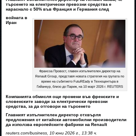
търсенето на електрически превозни средства е
нараснало с 50% във Франция и Германия след
войната в
Иран
Франсоа Провост, главен изпълнителен директор на
Renault Group, представя новата стратегия на групата по
време на събитието FutuREady в Техноцентъра в
Гийанкур, близо до Париж, на 10 март 2026 г. REUTERS
Компанията обмисля още промени във френските и
словенските заводи за електрически превозни
средства, за да отговори на търсенето
Главният изпълнителен директор отхвърля
предложения от китайски автомобилни производители
да използва европейските фабрики на Renault
reuters.com/business, 10 юни 2026 г., 13:38 ч.