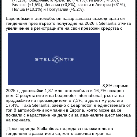
(+7,2%), Обединеното кралство (+4,7%), Италия (+4,5%),
Белюкс (+1,5%), Испания (+0,8%), както и в Австрия (+31%),
Полша (+10,1%) и Португалия (+5,2%).
Европейският автомобилен пазар запазва възходящата си
тенденция през първото полугодие на 2026 г. Stellantis отчита
увеличение в регистрациите на свои превозни средства с
3,8% спрямо
2025 г., достигайки 1,37 млн. автомобила и 16,7% пазарен
дял. С резултатите и на Leapmotor International, ръстът на
продажбите на производителя е 7,3%, а делът му достига
17,4%. Така Stellantis, заедно с Leapmotor, е единствената от
топ 8 автомобилни компании в Европа, която може да се
похвали с нарастване на дела си за изминалите шест месеца
на годината.
„През периода Stellantis затвърждава положителната
тенденция в развитието си, която започна в края на