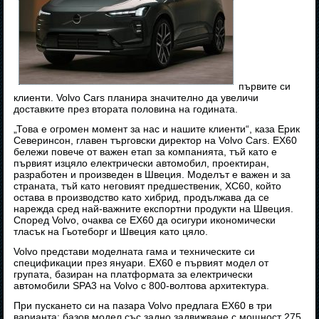
първите си
клиенти. Volvo Cars планира значително да увеличи
доставките през втората половина на годината.
„Това е огромен момент за нас и нашите клиенти“, каза Ерик
Северинсон, главен търговски директор на Volvo Cars. EX60
бележи повече от важен етап за компанията, тъй като е
първият изцяло електрически автомобил, проектиран,
разработен и произведен в Швеция. Моделът е важен и за
страната, тъй като неговият предшественик, XC60, който
остава в производство като хибрид, продължава да се
нарежда сред най-важните експортни продукти на Швеция.
Според Volvo, очаква се EX60 да осигури икономически
тласък на Гьотеборг и Швеция като цяло.
Volvo представи моделната гама и техническите си
спецификации през януари. EX60 е първият модел от
групата, базиран на платформата за електрически
автомобили SPA3 на Volvo с 800-волтова архитектура.
При пускането си на пазара Volvo предлага EX60 в три
варианта: базов модел със задно задвижване с мощност 275