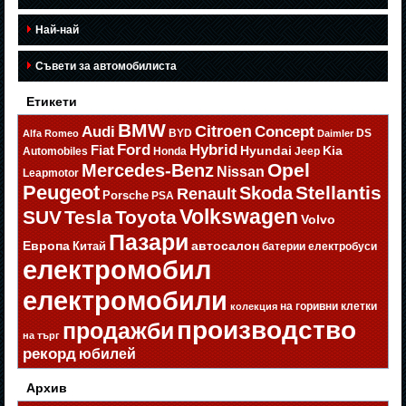
Най-най
Съвети за автомобилиста
Етикети
BMW
Citroen
Audi
Concept
BYD
DS
Alfa Romeo
Daimler
Ford
Hybrid
Fiat
Hyundai
Kia
Automobiles
Honda
Jeep
Opel
Mercedes-Benz
Nissan
Leapmotor
Peugeot
Stellantis
Skoda
Renault
Porsche
PSA
Volkswagen
SUV
Tesla
Toyota
Volvo
Пазари
Европа
автосалон
Китай
батерии
електробуси
електромобил
електромобили
на горивни клетки
колекция
производство
продажби
на търг
рекорд
юбилей
Архив