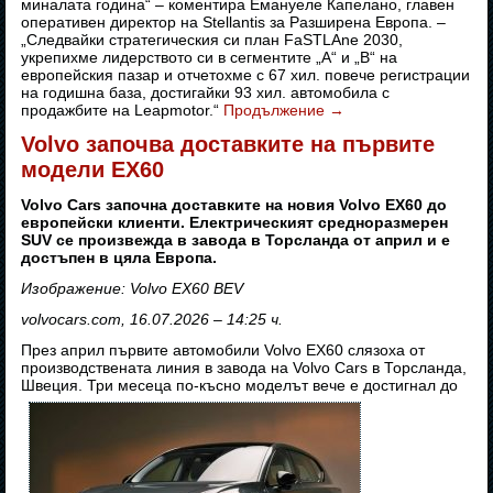
миналата година“ – коментира Емануеле Капелано, главен
оперативен директор на Stellantis за Разширена Европа. –
„Следвайки стратегическия си план FaSTLAne 2030,
укрепихме лидерството си в сегментите „A“ и „B“ на
европейския пазар и отчетохме с 67 хил. повече регистрации
на годишна база, достигайки 93 хил. автомобила с
продажбите на Leapmotor.“
Продължение
→
Volvo започва доставките на първите
модели EX60
Volvo Cars започна доставките на новия Volvo EX60 до
европейски клиенти. Електрическият средноразмерен
SUV се произвежда в завода в Торсланда от април и е
достъпен в цяла Европа.
Изображение: Volvo EX60 BEV
volvocars.com, 16.07.2026 – 14:25 ч.
През април първите автомобили Volvo EX60 слязоха от
производствената линия в завода на Volvo Cars в Торсланда,
Швеция. Три месеца по-късно моделът вече е достигнал до