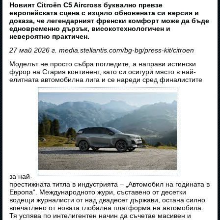
Новият Citroën C5 Aircross буквално превзе
европейската сцена с изцяло обновената си версия и
доказа, че легендарният френски комфорт може да бъде
едновременно дързък, високотехнологичен и
невероятно практичен.
27 май 2026 г. media.stellantis.com/bg-bg/press-kit/citroen
Моделът не просто събра погледите, а направи истински
фурор на Стария континент, като си осигури място в най-
елитната автомобилна лига и се нареди сред финалистите
за най-
престижната титла в индустрията – „Автомобил на годината в
Европа“. Международното жури, съставено от десетки
водещи журналисти от над двадесет държави, остана силно
впечатлено от новата глобална платформа на автомобила.
Тя успява по интелигентен начин да съчетае масивен и