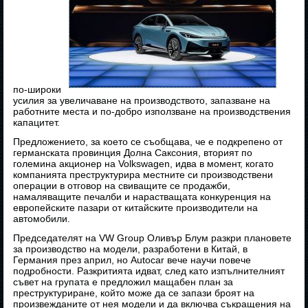
по-широки
усилия за увеличаване на производството, запазване на
работните места и по-добро използване на производствения
капацитет.
Предложението, за което се съобщава, че е подкрепено от
германската провинция Долна Саксония, вторият по
големина акционер на Volkswagen, идва в момент, когато
компанията преструктурира местните си производствени
операции в отговор на свиващите се продажби,
намаляващите печалби и нарастващата конкуренция на
европейските пазари от китайските производители на
автомобили.
Председателят на VW Group Оливър Блум разкри плановете
за производство на модели, разработени в Китай, в
Германия през април, но Autocar вече научи повече
подробности. Разкритията идват, след като изпълнителният
съвет на групата е предложил мащабен план за
преструктуриране, който може да се запази броят на
произвежданите от нея модели и да включва съкращения на