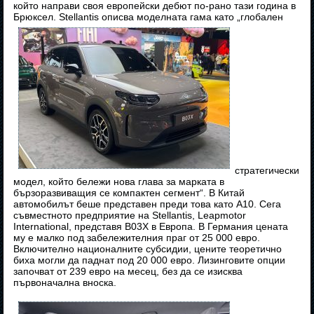
който направи своя европейски дебют по-рано тази година в
Брюксел. Stellantis описва моделната гама като „глобален
стратегически
модел, който бележи нова глава за марката в
бързоразвиващия се компактен сегмент“. В Китай
автомобилът беше представен преди това като A10. Сега
съвместното предприятие на Stellantis, Leapmotor
International, представя B03X в Европа. В Германия цената
му е малко под забележителния праг от 25 000 евро.
Включително националните субсидии, цените теоретично
биха могли да паднат под 20 000 евро. Лизинговите опции
започват от 239 евро на месец, без да се изисква
първоначална вноска.