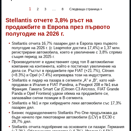
1
…
2
3
8
Следваща страница »
Stellantis отчете 3,8% ръст на
продажбите в Европа през първото
полугодие на 2026 г.
Stellantis отчита 16,7% пазарен дял в Европа през първото
полугодие на 2026 г. (с Leapmotor достига 17,4%) и 1,37 млн.
регистрирани автомобила, което е увеличение с 3,8% спрямо
същия период за 2025 г.
Производителят е единственият сред топ 8 автомобилни
компании на континента, който е постигнал увеличение на
дела си. Ръстът в продажбите при FIAT (+21.7%), Citroen
(+8.3%) и Opel (+7.4%) изпреварва този на индустрията.
Stellantis е лидер на пазара в сегменти „А“ и „B“, като най-
продаван в Италия е FIAT Pandina, а Peugeot 208 e №1 във
Франция. Гамата Smart Car (Citroen C3 Aircross, FIAT Grande
Panda и Opel Frontera) удвои обема на продажбите си,
запазвайки силни позиции в B-сегмента.
Stellantis е №1 и при хибридните леки автомобили със 17,3%
пазарен дял.
Бизнес подразделението Stellantis Pro One продължава да
бъде начело при лекотоварни автомобили (LCV) в ЕС30 с
28,7% дял.
Stellantis отчита подобрение на основните си пазари: Германия