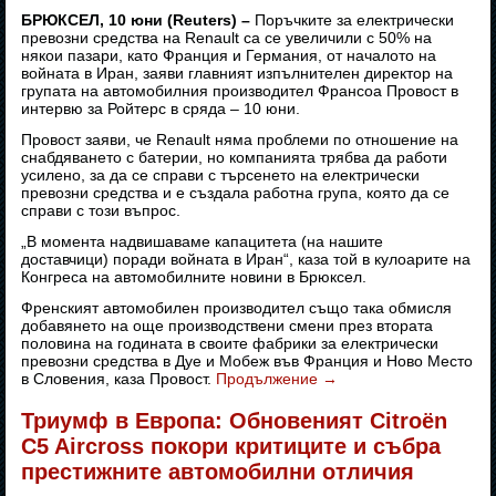
БРЮКСЕЛ, 10 юни (Reuters) –
Поръчките за електрически
превозни средства на Renault са се увеличили с 50% на
някои пазари, като Франция и Германия, от началото на
войната в Иран, заяви главният изпълнителен директор на
групата на автомобилния производител Франсоа Провост в
интервю за Ройтерс в сряда – 10 юни.
Провост заяви, че Renault няма проблеми по отношение на
снабдяването с батерии, но компанията трябва да работи
усилено, за да се справи с търсенето на електрически
превозни средства и е създала работна група, която да се
справи с този въпрос.
„В момента надвишаваме капацитета (на нашите
доставчици) поради войната в Иран“, каза той в кулоарите на
Конгреса на автомобилните новини в Брюксел.
Френският автомобилен производител също така обмисля
добавянето на още производствени смени през втората
половина на годината в своите фабрики за електрически
превозни средства в Дуе и Мобеж във Франция и Ново Место
в Словения, каза Провост.
Продължение
→
Триумф в Европа: Обновеният Citroën
C5 Aircross покори критиците и събра
престижните автомобилни отличия