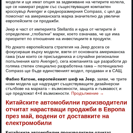
модели и ще имат опция за задвижване на четирите колела,
ще се намират редом със съществуващия компактен
кросоувър Avenger и средноразмерния Compass, с цел да
помогнат на американската марка значително да увеличи
европейските си продажби.
Jeep е част от империята Stellantis и една от четирите ѝ
определени „глобални“ марки, което означава, че ще има
приоритет по отношение на инвестициите в продукти.
Но докато европейската стратегия на Jeep досега се
фокусираше върху модели, взети от основната американска
гама (към които се присъединиха и случайни регионални
попълнения като Avenger), сега компанията ще разработи до
голяма степен специално разработена гама – потенциално
Compass ще бъде единственият модел, продаван и в САЩ.
Фабио Катоне, европейският шеф на Jeep
, заяви, че трите
нови модела ще надградят съществуващите дизайнерски
стълбове на марката – възможности, защита и гъвкавост, и
ще предложат 4×4 възможности.
Продължение
→
Китайските автомобилни производители
отчитат нарастващи продажби в Европа
през май, водени от доставките на
електромобили
Китайските автомобилни производители отчитат