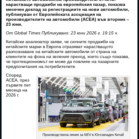
нарастващи продажби на европейския пазар, показва
месечен доклад за регистрациите на нови автомобили,
публикуван от Европейската асоциация на
производителите на автомобили (ACEA) във вторник –
23 юни.
От Global Times Публикувано: 23 юни 2026 г. 19:15 ч.
Китайски анализатор заяви, че силните продажби на
китайските марки в Европа отразяват нарастващото
разпознаване на китайските автомобили от страна на
клиентите на фона на зеления преход, което също показва,
че протекционизмът не може да повлияе на пазарните
предпочитания на потребителите.
Според
ACEA, през
първите пет
месеца на
2026 г.
Производствена линия за NEV в Югозападен Китай