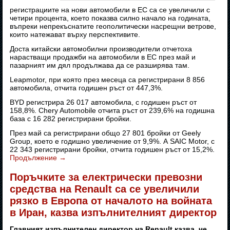
регистрациите на нови автомобили в ЕС са се увеличили с
четири процента, което показва силно начало на годината,
въпреки непрекъснатите геополитически насрещни ветрове,
които натежават върху перспективите.
Доста китайски автомобилни производители отчетоха
нарастващи продажби на автомобили в ЕС през май и
пазарният им дял продължава да се разширява там.
Leapmotor, при която през месеца са регистрирани 8 856
автомобила, отчита годишен ръст от 447,3%.
BYD регистрира 26 017 автомобила, с годишен ръст от
158,8%. Chery Automobile отчита ръст от 239,6% на годишна
база с 16 282 регистрирани бройки.
През май са регистрирани общо 27 801 бройки от Geely
Group, което е годишно увеличение от 9,9%. А SAIC Motor, с
22 343 регистрирани бройки, отчита годишен ръст от 15,2%.
Продължение
→
Поръчките за електрически превозни
средства на Renault са се увеличили
рязко в Европа от началото на войната
в Иран, казва изпълнителният директор
Главният изпълнителен директор на Renault казва, че