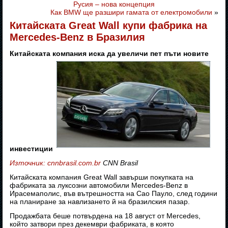
Русия – нова концепция
Как BMW ще разшири гамата от електромобили
»
Китайската Great Wall купи фабрика на
Mercedes-Benz в Бразилия
Китайската компания иска да увеличи пет пъти новите
инвестиции
Източник: cnnbrasil.com.br
CNN Brasil
Китайската компания Great Wall завърши покупката на
фабриката за луксозни автомобили Mercedes-Benz в
Ирасемаполис, във вътрешността на Сао Пауло, след години
на планиране за навлизането й на бразилския пазар.
Продажбата беше потвърдена на 18 август от Mercedes,
който затвори през декември фабриката, в която