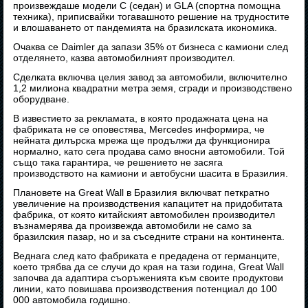
произвеждаше модели C (седан) и GLA (спортна помощна
техника), приписвайки тогавашното решение на трудностите
и влошаването от пандемията на бразилската икономика.
Очаква се Daimler да запази 35% от бизнеса с камиони след
отделянето, казва автомобилният производител.
Сделката включва целия завод за автомобили, включително
1,2 милиона квадратни метра земя, сгради и производствено
оборудване.
В известието за рекламата, в която продажната цена на
фабриката не се оповестява, Mercedes информира, че
нейната дилърска мрежа ще продължи да функционира
нормално, като сега продава само вносни автомобили. Той
също така гарантира, че решението не засяга
производството на камиони и автобусни шасита в Бразилия.
Плановете на Great Wall в Бразилия включват петкратно
увеличение на производствения капацитет на придобитата
фабрика, от която китайският автомобилен производител
възнамерява да произвежда автомобили не само за
бразилския пазар, но и за съседните страни на континента.
Веднага след като фабриката е предадена от германците,
което трябва да се случи до края на тази година, Great Wall
започва да адаптира съоръженията към своите продуктови
линии, като повишава производствения потенциал до 100
000 автомобила годишно.