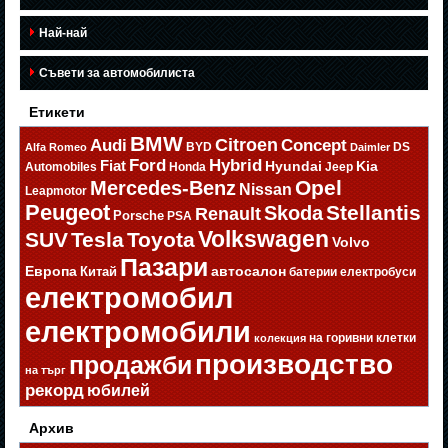
Най-най
Съвети за автомобилиста
Етикети
BMW
Citroen
Audi
Concept
BYD
DS
Alfa Romeo
Daimler
Ford
Hybrid
Fiat
Hyundai
Kia
Automobiles
Honda
Jeep
Opel
Mercedes-Benz
Nissan
Leapmotor
Peugeot
Stellantis
Skoda
Renault
Porsche
PSA
Volkswagen
SUV
Tesla
Toyota
Volvo
Пазари
Европа
автосалон
Китай
батерии
електробуси
електромобил
електромобили
на горивни клетки
колекция
производство
продажби
на търг
рекорд
юбилей
Архив