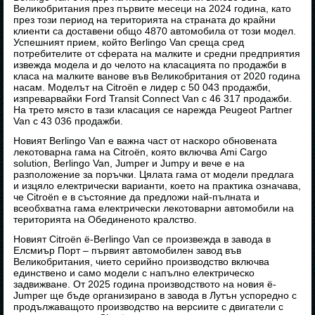
Великобритания през първите месеци на 2024 година, като
през този период на територията на страната до крайни
клиенти са доставени общо 4870 автомобила от този модел.
Успешният прием, който Berlingo Van среща сред
потребителите от сферата на малките и средни предприятия
извежда модела и до челото на класацията по продажби в
класа на малките ванове във Великобритания от 2020 година
насам. Моделът на Citroën е лидер с 50 043 продажби,
изпреварвайки Ford Transit Connect Van с 46 317 продажби.
На трето място в тази класация се нарежда Peugeot Partner
Van с 43 036 продажби.
Новият Berlingo Van е важна част от наскоро обновената
лекотоварна гама на Citroën, която включва Ami Cargo
solution, Berlingo Van, Jumper и Jumpy и вече е на
разположение за поръчки. Цялата гама от модели предлага
и изцяло електрически варианти, което на практика означава,
че Citroën е в състояние да предложи най-пълната и
всеобхватна гама електрически лекотоварни автомобили на
територията на Обединеното кралство.
Новият Citroën ë-Berlingo Van се произвежда в завода в
Елсмиър Порт – първият автомобилен завод във
Великобритания, чието серийно производство включва
единствено и само модели с напълно електрическо
задвижване. От 2025 година производството на новия ë-
Jumper ще бъде организирано в завода в Лутън успоредно с
продължаващото производство на версиите с двигатели с