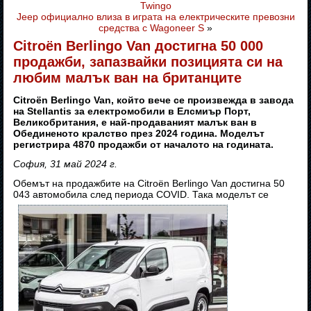
Twingo
Jeep официално влиза в играта на електрическите превозни
средства с Wagoneer S
»
Citroën Berlingo Van достигна 50 000
продажби, запазвайки позицията си на
любим малък ван на британците
Citroën Berlingo Van, който вече се произвежда в завода
на Stellantis за електромобили в Елсмиър Порт,
Великобритания, е най-продаваният малък ван в
Обединеното кралство през 2024 година. Моделът
регистрира 4870 продажби от началото на годината.
София, 31 май 2024 г.
Обемът на продажбите на Citroën Berlingo Van достигна 50
043 автомобила след периода COVID. Така моделът се