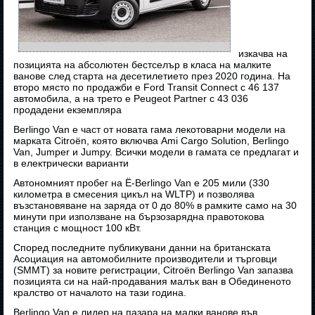
изкачва на
позицията на абсолютен бестселър в класа на малките
ванове след старта на десетилетието през 2020 година. На
второ място по продажби е Ford Transit Connect с 46 137
автомобила, а на трето е Peugeot Partner с 43 036
продадени екземпляра
Berlingo Van е част от новата гама лекотоварни модели на
марката Citroën, която включва Ami Cargo Solution, Berlingo
Van, Jumper и Jumpy. Всички модели в гамата се предлагат и
в електрически варианти
Автономният пробег на Ë-Berlingo Van е 205 мили (330
километра в смесения цикъл на WLTP) и позволява
възстановяване на заряда от 0 до 80% в рамките само на 30
минути при използване на бързозарядна правотокова
станция с мощност 100 кВт.
Според последните публикувани данни на британската
Асоциация на автомобилните производители и търговци
(SMMT) за новите регистрации, Citroën Berlingo Van запазва
позицията си на най-продавания малък ван в Обединеното
кралство от началото на тази година.
Berlingo Van е лидер на пазара на малки ванове във