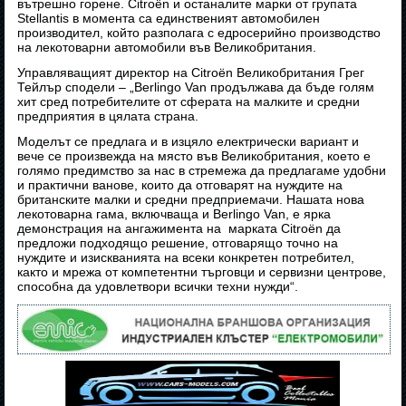
вътрешно горене. Citroën и останалите марки от групата
Stellantis в момента са единственият автомобилен
производител, който разполага с едросерийно производство
на лекотоварни автомобили във Великобритания.
Управляващият директор на Citroën Великобритания Грег
Тейлър сподели – „Berlingo Van продължава да бъде голям
хит сред потребителите от сферата на малките и средни
предприятия в цялата страна.
Моделът се предлага и в изцяло електрически вариант и
вече се произвежда на място във Великобритания, което е
голямо предимство за нас в стремежа да предлагаме удобни
и практични ванове, които да отговарят на нуждите на
британските малки и средни предприемачи. Нашата нова
лекотоварна гама, включваща и Berlingo Van, е ярка
демонстрация на ангажимента на марката Citroën да
предложи подходящо решение, отговарящо точно на
нуждите и изискванията на всеки конкретен потребител,
както и мрежа от компетентни търговци и сервизни центрове,
способна да удовлетвори всички техни нужди“.