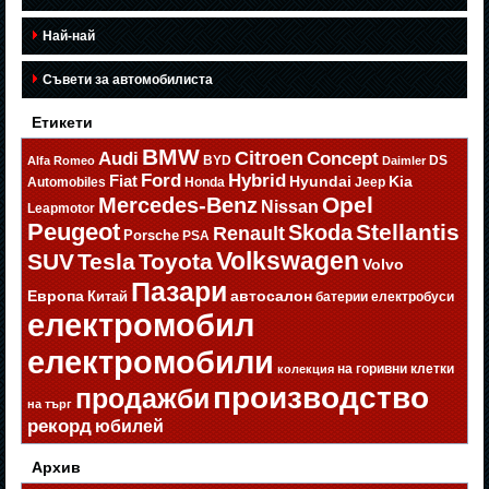
Най-най
Съвети за автомобилиста
Етикети
BMW
Citroen
Audi
Concept
BYD
DS
Alfa Romeo
Daimler
Ford
Hybrid
Fiat
Hyundai
Kia
Automobiles
Honda
Jeep
Opel
Mercedes-Benz
Nissan
Leapmotor
Peugeot
Stellantis
Skoda
Renault
Porsche
PSA
Volkswagen
SUV
Tesla
Toyota
Volvo
Пазари
Европа
автосалон
Китай
батерии
електробуси
електромобил
електромобили
на горивни клетки
колекция
производство
продажби
на търг
рекорд
юбилей
Архив