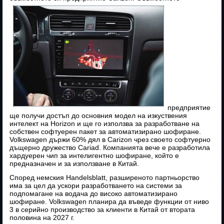
предприятие
ще получи достъп до основния модел на изкуствения
интелект на Horizon и ще го използва за разработване на
собствен софтуерен пакет за автоматизирано шофиране.
Volkswagen държи 60% дял в Carizon чрез своето софтуерно
дъщерно дружество Cariad. Компанията вече е разработила
хардуерен чип за интелигентно шофиране, който е
предназначен и за използване в Китай.
Според немския Handelsblatt, разширеното партньорство
има за цел да ускори разработването на системи за
подпомагане на водача до високо автоматизирано
шофиране. Volkswagen планира да въведе функции от ниво
3 в серийно производство за клиенти в Китай от втората
половина на 2027 г.