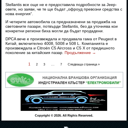
Stellantis все още не е предоставила подробности за Jeep-
овете, но заяви, че те ще бъдат „офроуд превозни средства с
нова енергия“.
И четирите автомобила са предназначени за продажба на
световните пазари, потвърди Stellantis, без да уточнява кои
конкретни региони биха могли да бъдат продадени.
DPCA вече е произвеждала и продавала гама от Peugeot в
Китай, включително 4008, 5008 и 508 L. Компанията е
произвеждала и Citroën C5 Aircross и C5 X от предишното
поколение за китайския пазар.
Продължение
→
1
…
2
3
7
Следваща страница »
Copyright © 2026. All Rights Reserved.