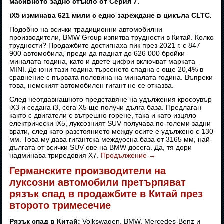
масивното задно стъкло от Серия 7.
iX5 изминава 621 мили с едно зареждане в цикъла CLTC.
Подобно на всички традиционни автомобилни
производители, BMW Group изпитва трудности в Китай. Колко
трудности? Продажбите достигнаха пик през 2021 г. с 847
900 автомобила, преди да паднат до 626 000 бройки
миналата година, като и двете цифри включват марката
MINI. До юни тази година търсенето спадна с още 20,4% в
сравнение с първата половина на миналата година. Въпреки
това, немският автомобилен гигант не се отказва.
След неотдавнашното представяне на удължения кросоувър
iX3 и седана i3, сега X5 ще получи дълга база. Предлаган
както с двигатели с вътрешно горене, така и като изцяло
електрически iX5, луксозният SUV получава по-големи задни
врати, след като разстоянието между осите е удължено с 130
мм. Това му дава гигантска междуосна база от 3165 мм, най-
дългата от всички SUV-ове на BMW досега. Да, тя дори
надминава триредовия X7.
Продължение
→
Германските производители на
луксозни автомобили претърпяват
рязък спад в продажбите в Китай през
второто тримесечие
Рязък спад в Китай:
Volkswagen, BMW, Mercedes-Benz и