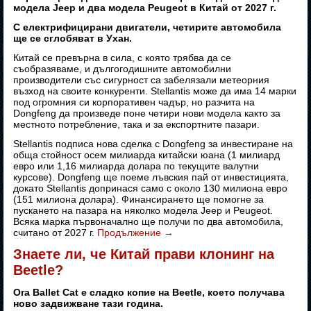
модела Jeep и два модела Peugeot в Китай от 2027 г.
С електрифицирани двигатели, четирите автомобила
ще се сглобяват в Ухан.
Китай се превърна в сила, с която трябва да се
съобразяваме, и дългогодишните автомобилни
производители със сигурност са забелязали метеорния
възход на своите конкуренти. Stellantis може да има 14 марки
под огромния си корпоративен чадър, но разчита на
Dongfeng да произведе поне четири нови модела както за
местното потребление, така и за експортните пазари.
Stellantis подписа нова сделка с Dongfeng за инвестиране на
обща стойност осем милиарда китайски юана (1 милиард
евро или 1,16 милиарда долара по текущите валутни
курсове). Dongfeng ще поеме лъвския пай от инвестицията,
докато Stellantis допринася само с около 130 милиона евро
(151 милиона долара). Финансирането ще помогне за
пускането на пазара на няколко модела Jeep и Peugeot.
Всяка марка първоначално ще получи по два автомобила,
считано от 2027 г.
Продължение
→
Знаете ли, че Китай прави клонинг на
Beetle?
Ora Ballet Cat е сладко копие на Beetle, което получава
ново задвижване тази година.