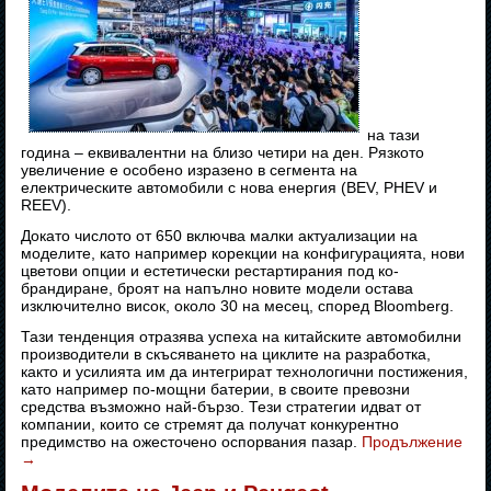
на тази
година – еквивалентни на близо четири на ден. Рязкото
увеличение е особено изразено в сегмента на
електрическите автомобили с нова енергия (BEV, PHEV и
REEV).
Докато числото от 650 включва малки актуализации на
моделите, като например корекции на конфигурацията, нови
цветови опции и естетически рестартирания под ко-
брандиране, броят на напълно новите модели остава
изключително висок, около 30 на месец, според Bloomberg.
Тази тенденция отразява успеха на китайските автомобилни
производители в скъсяването на циклите на разработка,
както и усилията им да интегрират технологични постижения,
като например по-мощни батерии, в своите превозни
средства възможно най-бързо. Тези стратегии идват от
компании, които се стремят да получат конкурентно
предимство на ожесточено оспорвания пазар.
Продължение
→