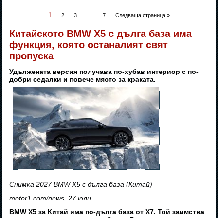
1
…
2
3
7
Следваща страница »
Китайското BMW X5 с дълга база има
функция, която останалият свят
пропуска
Удължената версия получава по-хубав интериор с по-
добри седалки и повече място за краката.
Снимка 2027 BMW X5 с дълга база (Китай)
motor1.com/news, 27 юли
BMW X5 за Китай има по-дълга база от X7. Той заимства