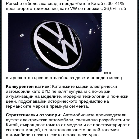
Porsche отбелязаха спад в продажбите в Китай с 30–41%
през второто тримесечие, като VW се понижи с 36,6%, тъй
като
вътрешното търсене отслабна за девети пореден месец.
Конкурентен натиск:
Китайските марки електрически
автомобили като BYD печелят купувачи с по-бързи
актуализации на моделите, модерни технологии и по-ниски
цени, подкопавайки историческото предимство на
германските марки в премиум сегмента.
Стратегически отговори:
Автомобилните производители
пускат електрически автомобили, специално разработени за
Китай, съкращават гамата от модели и се преструктурират в
световен мащаб, но възстановяването на най-големия
автомобилен пазар в света остава несигурно.