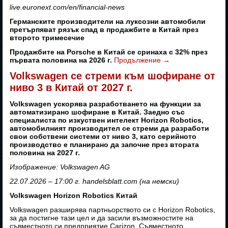
live.euronext.com/en/financial-news
Германските производители на луксозни автомобили
претърпяват рязък спад в продажбите в Китай през
второто тримесечие
Продажбите на Porsche в Китай се сринаха с 32% през
първата половина на 2026 г.
Продължение
→
Volkswagen се стреми към шофиране от
ниво 3 в Китай от 2027 г.
Volkswagen ускорява разработването на функции за
автоматизирано шофиране в Китай. Заедно със
специалиста по изкуствен интелект Horizon Robotics,
автомобилният производител се стреми да разработи
свои собствени системи от ниво 3, като серийното
производство е планирано да започне през втората
половина на 2027 г.
Изображение: Volkswagen AG
22.07.2026 – 17:00 г. handelsblatt.com (на немски)
Volkswagen Horizon Robotics Китай
Volkswagen разширява партньорството си с Horizon Robotics,
за да постигне тази цел и да засили възможностите на
съвместното си предприятие Carizon. Съвместното