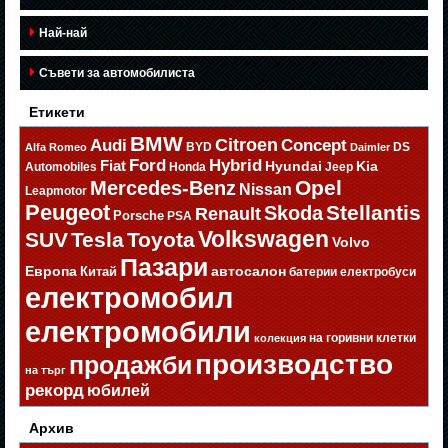
Най-най
Съвети за автомобилиста
Етикети
BMW
Citroen
Audi
Concept
BYD
DS
Alfa Romeo
Daimler
Ford
Hybrid
Fiat
Hyundai
Kia
Automobiles
Honda
Jeep
Opel
Mercedes-Benz
Nissan
Leapmotor
Peugeot
Stellantis
Skoda
Renault
Porsche
PSA
Volkswagen
SUV
Tesla
Toyota
Volvo
Пазари
Европа
автосалон
Китай
батерии
електробуси
електромобил
електромобили
на горивни клетки
колекция
производство
продажби
на търг
рекорд
юбилей
Архив