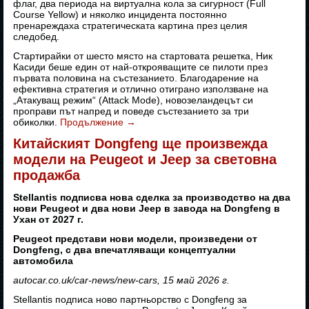
флаг, два периода на виртуална кола за сигурност (Full
Course Yellow) и няколко инцидента постоянно
пренареждаха стратегическата картина през целия
следобед.
Стартирайки от шесто място на стартовата решетка, Ник
Касиди беше един от най-открояващите се пилоти през
първата половина на състезанието. Благодарение на
ефективна стратегия и отлично отиграно използване на
„Атакуващ режим“ (Attack Mode), новозеландецът си
проправи път напред и поведе състезанието за три
обиколки.
Продължение
→
Китайският Dongfeng ще произвежда
модели на Peugeot и Jeep за световна
продажба
Stellantis подписва нова сделка за производство на два
нови Peugeot и два нови Jeep в завода на Dongfeng в
Ухан от 2027 г.
Peugeot представи нови модели, произведени от
Dongfeng, с два впечатляващи концептуални
автомобила
autocar.co.uk/car-news/new-cars, 15 май 2026 г.
Stellantis подписа ново партньорство с Dongfeng за