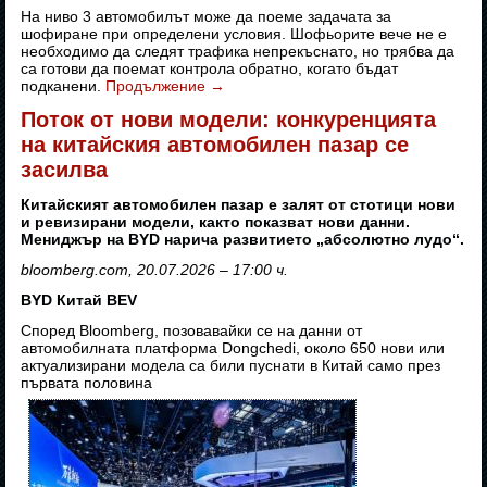
На ниво 3 автомобилът може да поеме задачата за
шофиране при определени условия. Шофьорите вече не е
необходимо да следят трафика непрекъснато, но трябва да
са готови да поемат контрола обратно, когато бъдат
подканени.
Продължение
→
Поток от нови модели: конкуренцията
на китайския автомобилен пазар се
засилва
Китайският автомобилен пазар е залят от стотици нови
и ревизирани модели, както показват нови данни.
Мениджър на BYD нарича развитието „абсолютно лудо“.
bloomberg.com, 20.07.2026 – 17:00 ч.
BYD Китай BEV
Според Bloomberg, позовавайки се на данни от
автомобилната платформа Dongchedi, около 650 нови или
актуализирани модела са били пуснати в Китай само през
първата половина