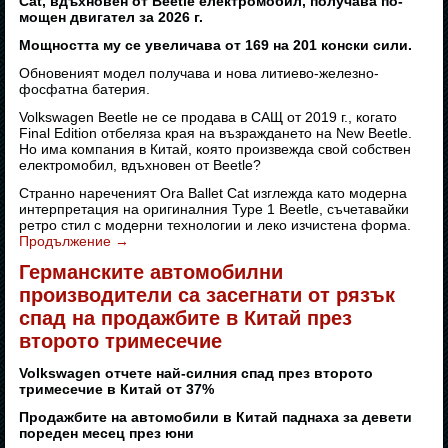
Cat, вдъхновен от Beetle електромобил, получава по-
мощен двигател за 2026 г.
Мощността му се увеличава от 169 на 201 конски сили.
Обновеният модел получава и нова литиево-железно-
фосфатна батерия.
Volkswagen Beetle не се продава в САЩ от 2019 г., когато
Final Edition отбеляза края на възраждането на New Beetle.
Но има компания в Китай, която произвежда свой собствен
електромобил, вдъхновен от Beetle?
Странно нареченият Ora Ballet Cat изглежда като модерна
интерпретация на оригиналния Type 1 Beetle, съчетавайки
ретро стил с модерни технологии и леко изчистена форма.
Продължение
→
Германските автомобилни
производители са засегнати от рязък
спад на продажбите в Китай през
второто тримесечие
Volkswagen отчете най-силния спад през второто
тримесечие в Китай от 37%
Продажбите на автомобили в Китай паднаха за девети
пореден месец през юни