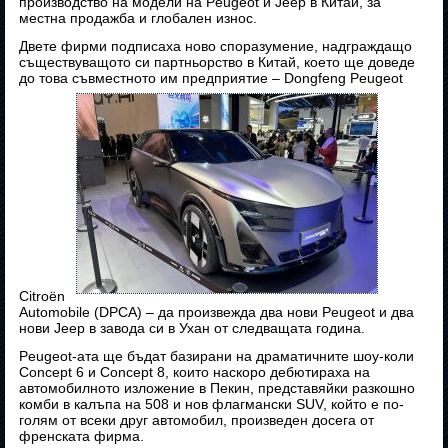
производство на модели на Peugeot и Jeep в Китай, за
местна продажба и глобален износ.
Двете фирми подписаха ново споразумение, надграждащо
съществуващото си партньорство в Китай, което ще доведе
до това съвместното им предприятие – Dongfeng Peugeot
Citroën
Automobile (DPCA) – да произвежда два нови Peugeot и два
нови Jeep в завода си в Ухан от следващата година.
Peugeot-ата ще бъдат базирани на драматичните шоу-коли
Concept 6 и Concept 8, които наскоро дебютираха на
автомобилното изложение в Пекин, представяйки разкошно
комби в калъпа на 508 и нов флагмански SUV, който е по-
голям от всеки друг автомобил, произведен досега от
френската фирма.