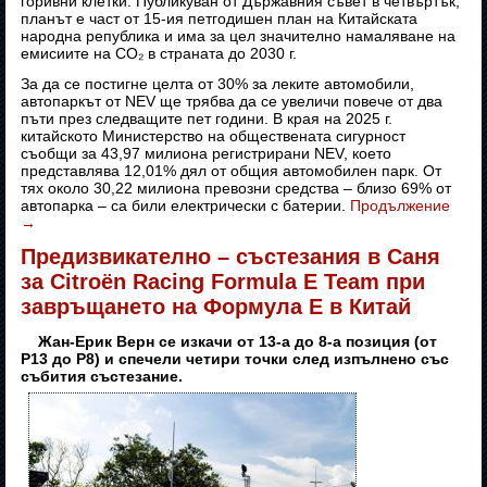
горивни клетки. Публикуван от Държавния съвет в четвъртък,
планът е част от 15-ия петгодишен план на Китайската
народна република и има за цел значително намаляване на
емисиите на CO₂ в страната до 2030 г.
За да се постигне целта от 30% за леките автомобили,
автопаркът от NEV ще трябва да се увеличи повече от два
пъти през следващите пет години. В края на 2025 г.
китайското Министерство на обществената сигурност
съобщи за 43,97 милиона регистрирани NEV, което
представлява 12,01% дял от общия автомобилен парк. От
тях около 30,22 милиона превозни средства – близо 69% от
автопарка – са били електрически с батерии.
Продължение
→
Предизвикателно – състезания в Саня
за Citroën Racing Formula E Team при
завръщането на Формула Е в Китай
Жан-Ерик Верн се изкачи от 13-а до 8-а позиция (от
P13 до P8) и спечели четири точки след изпълнено със
събития състезание.