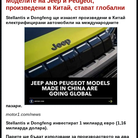
Моделите на Jeep и Peugeot,
произведени в Китай, стават глобални
Stellantis и Dongfeng ще изнасят произведени в Китай
електрифицирани автомобили на международните
пазари.
motor1.com/news
Stellantis и Dongfeng инвестират 1 милиард евро (1,16
милиарда долара).
Парите ще бъдат използвани за производството на два