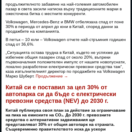
продължителното забавяне на най-големия автомобилен
пазар в света засили натиска върху традиционните марки в
ожесточена битка с местните конкуренти.
Volkswagen, Mercedes-Benz и BMW отбелязаха спад от поне
30% в периода от април до юни в Китай, според данни за
продажбите на компанията.
В петък – 10 юли – Volkswagen отчете най-стръмния годишен
спад от 36,6%.
„Ситуацията остава трудна в Китай, където не успяхме да
избегнем общия пазарен спад от около 20%, въпреки
първоначалния положителен импулс от нашите новопуснати,
локално разработени електрически превозни средства там“,
каза изпълнителният директор по продажбите на Volkswagen
Марко Шуберт.
Продължение
→
Китай си е поставил за цел 30% от
автопарка си да бъде с електрически
превозни средства (NEV) до 2030 г.
Китай публикува своя план за действие за ограничаване
на пика на емисиите на CO₂. До 2030 г. превозните
средства с алтернативни задвижвания ще
представляват 30% от общия автопарк на страната.
Същевременно правителството иска да ускори