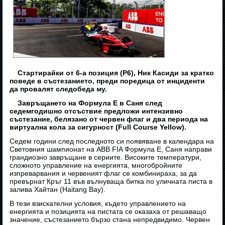
Стартирайки от 6-а позиция (P6), Ник Касиди за кратко
поведе в състезанието, преди поредица от инциденти
да провалят следобеда му.
Завръщането на Формула Е в Саня след
седемгодишно отсъствие предложи интензивно
състезание, белязано от червен флаг и два периода на
виртуална кола за сигурност (Full Course Yellow).
Седем години след последното си появяване в календара на
Световния шампионат на ABB FIA Формула Е, Саня направи
грандиозно завръщане в сериите. Високите температури,
сложното управление на енергията, многобройните
изпреварвания и червеният флаг се комбинираха, за да
превърнат Кръг 11 във вълнуваща битка по уличната писта в
залива Хайтан (Haitang Bay).
В тези взискателни условия, където управлението на
енергията и позицията на пистата се оказаха от решаващо
значение, състезанието бързо стана непредвидимо. Червен